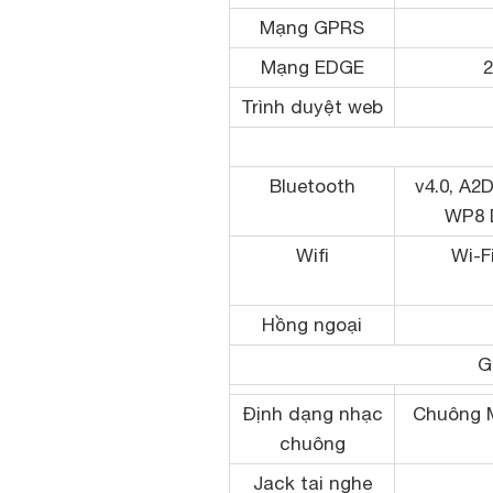
Mạng GPRS
Mạng EDGE
2
Trình duyệt web
Bluetooth
v4.0, A2D
WP8 
Wifi
Wi-F
Hồng ngoại
G
Định dạng nhạc
Chuông 
chuông
Jack tai nghe