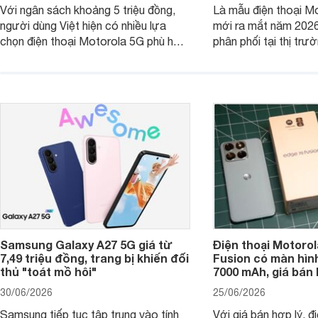
Với ngân sách khoảng 5 triệu đồng,
Là mẫu điện thoại Mo
người dùng Việt hiện có nhiều lựa
mới ra mắt năm 202
chọn điện thoại Motorola 5G phù hợp
phân phối tại thị trư
với các nhu cầu sử dụng phổ biến, từ
Motorola Signature
giải trí, chụp ảnh đến làm việc hằng
khúc cao cấp. Hiện 
ngày.
được nhiều đại lý á
trình giảm giá hấp d
thêm một lựa chọn c
người dùng Việt.
Samsung Galaxy A27 5G giá từ
Điện thoại Motorol
7,49 triệu đồng, trang bị khiến đối
Fusion có màn hình
thủ "toát mồ hôi"
7000 mAh, giá bán 
30/06/2026
25/06/2026
Samsung tiếp tục tập trung vào tính
Với giá bán hợp lý, đ