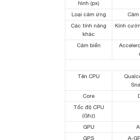
hình (px)
Loại cảm ứng
Cảm 
Các tính năng
Kính cường
khác
Cảm biến
Accelero
Tên CPU
Qual
Sna
Core
Tốc độ CPU
(Ghz)
GPU
A
GPS
A-G