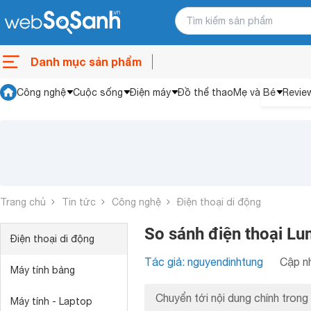
Danh mục sản phẩm
Công nghệ
Cuộc sống
Điện máy
Đồ thể thao
Mẹ và Bé
Revie
Trang chủ
Tin tức
Công nghệ
Điện thoại di động
So sánh điện thoại L
Điện thoại di động
Tác giả: nguyendinhtung
Cập nh
Máy tính bảng
Chuyển tới nội dung chính trong 
Máy tính - Laptop