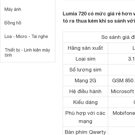
Máy ảnh
Lumia 720 có mức giá rẻ hơn vì
tỏ ra thua kém khi so sánh vớ
Đồng hồ
Loa - Micro - Tai nghe
So sánh giá đ
Hãng sản xuất
Thiết bị - Linh kiện máy
tính
Loại sim
3.
Số lượng sim
Mạng 2G
GSM 850 /
Hệ điều hành
Microsof
Kiểu dáng
Phù hợp với các
Mobifone,
mạng
Bàn phím Qwerty