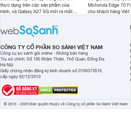
thực dụng trên các sản phẩm của
Motorola Edge 70 Fu
mình, và Galaxy A27 5G mới ra mắt
cho khách hàng Việt
thể hiện rõ định hướng này khi mang
smartphone chất lượ
tới cho người dùng một thiết bị chất
trang bị hiện đại hàn
lượng với nhiều trang bị ấn tượng và
khúc.
độ bền bỉ cho nhu cầu sử dụng lâu
dài.
CÔNG TY CỔ PHẦN SO SÁNH VIỆT NAM
Công cụ so sánh giá online - Không bán hàng
Trụ sở chính: Số 195 Khâm Thiên, Thổ Quan, Đống Đa,
Hà Nội
Giấy chứng nhận đăng ký kinh doanh số 0106373516,
cấp ngày 02/12/2013
© 2013 - 2023 Bản quyền thuộc về Công ty cổ phần So Sánh Việt Nam