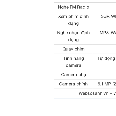
Nghe FM Radio
Xem phim định
3GP, WM
dạng
Nghe nhạc định
MP3, W
dạng
Quay phim
Tính năng
Tự động l
camera
Camera phụ
Camera chính
6.1 MP (2
Websosanh.vn – We