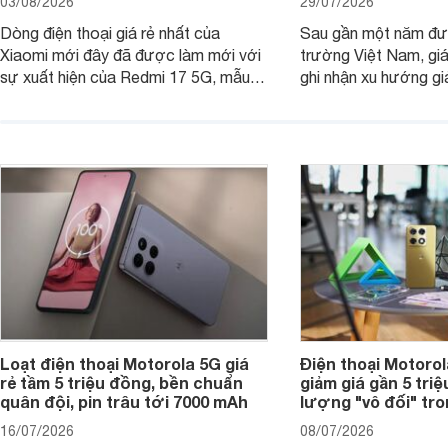
03/08/2026
29/07/2026
Dòng điện thoại giá rẻ nhất của
Sau gần một năm đượ
Xiaomi mới đây đã được làm mới với
trường Việt Nam, gi
sự xuất hiện của Redmi 17 5G, mẫu
ghi nhận xu hướng gi
máy đang nhận được sự quan tâm
cửa hàng phân phối c
của nhiều khách hàng.
nhiên, mức độ giảm 
máy có sự khác biệt 
Loạt điện thoại Motorola 5G giá
Điện thoại Motoro
rẻ tầm 5 triệu đồng, bền chuẩn
giảm giá gần 5 tri
quân đội, pin trâu tới 7000 mAh
lượng "vô đối" tr
16/07/2026
08/07/2026