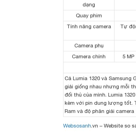
dạng
Quay phim
Tính năng camera
Tự độn
Camera phụ
Camera chính
5 MP 
Cả Lumia 1320 và Samsung G
giải giống nhau nhưng mỗi t
đối thủ của mình. Lumia 1320
kèm với pin dung lượng tốt. 
Ram và độ phân giải camera 
Websosanh
.vn – Website so s