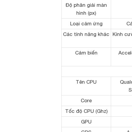
Độ phân giải màn
hình (px)
Loại cảm ứng
Cả
Các tính năng khác
Kính cườ
Cảm biến
Accel
Tên CPU
Qua
S
Core
Tốc độ CPU (Ghz)
GPU