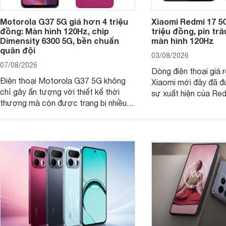
Motorola G37 5G giá hơn 4 triệu
Xiaomi Redmi 17 5
đồng: Màn hình 120Hz, chip
triệu đồng, pin tr
Dimensity 6300 5G, bền chuẩn
màn hình 120Hz
quân đội
03/08/2026
07/08/2026
Dòng điện thoại giá 
Điện thoại Motorola G37 5G không
Xiaomi mới đây đã đ
chỉ gây ấn tượng với thiết kế thời
sự xuất hiện của Re
thượng mà còn được trang bị nhiều
máy đang nhận được
tính năng và công nghệ hiện đại, đáp
của nhiều khách hàng
ứng tốt nhu cầu sử dụng hằng ngày
của người dùng phổ thông.