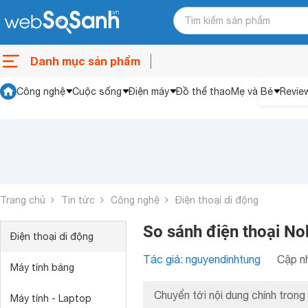
Danh mục sản phẩm
Công nghệ
Cuộc sống
Điện máy
Đồ thể thao
Mẹ và Bé
Revie
Trang chủ
Tin tức
Công nghệ
Điện thoại di động
So sánh điện thoại N
Điện thoại di động
Tác giả: nguyendinhtung
Cập nh
Máy tính bảng
Chuyển tới nội dung chính trong 
Máy tính - Laptop