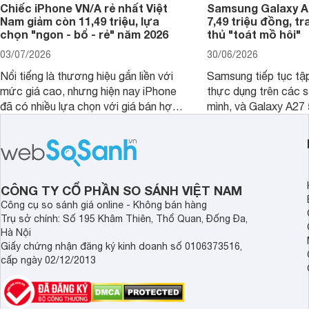
Chiếc iPhone VN/A rẻ nhất Việt
Samsung Galaxy A2
Nam giảm còn 11,49 triệu, lựa
7,49 triệu đồng, tr
chọn "ngon - bổ - rẻ" năm 2026
thủ "toát mồ hôi"
03/07/2026
30/06/2026
Nổi tiếng là thương hiệu gắn liền với
Samsung tiếp tục tập
mức giá cao, nhưng hiện nay iPhone
thực dụng trên các 
đã có nhiều lựa chọn với giá bán hợp
mình, và Galaxy A27
lý hơn, giúp người dùng dễ dàng tiếp
thể hiện rõ định hướ
cận sản phẩm chính hãng.
tới cho người dùng m
lượng với nhiều tran
độ bền bỉ cho nhu cầ
dài.
CÔNG TY CỔ PHẦN SO SÁNH VIỆT NAM
Công cụ so sánh giá online - Không bán hàng
Trụ sở chính: Số 195 Khâm Thiên, Thổ Quan, Đống Đa,
Hà Nội
Giấy chứng nhận đăng ký kinh doanh số 0106373516,
cấp ngày 02/12/2013