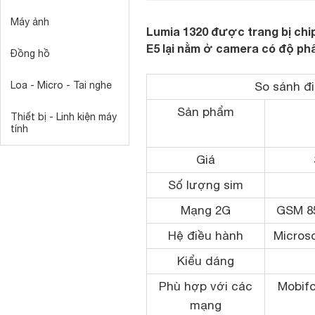
Máy ảnh
Lumia 1320 được trang bị chip
E5 lại nằm ở camera có độ phân
Đồng hồ
Loa - Micro - Tai nghe
So sánh đi
Sản phẩm
Thiết bị - Linh kiện máy
tính
Giá
Số lượng sim
Mạng 2G
GSM 85
Hệ điều hành
Micros
Kiểu dáng
Phù hợp với các
Mobifo
mạng