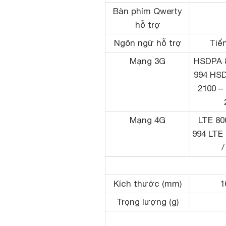
Bàn phím Qwerty
hỗ trợ
Ngôn ngữ hỗ trợ
Tiến
Mạng 3G
HSDPA 8
994 HSD
2100 –
Mạng 4G
LTE 80
994 LTE 
/
Kích thước (mm)
1
Trọng lượng (g)