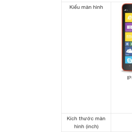
Kiểu màn hình
I
Kích thước màn
hình (inch)