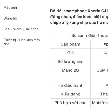
Máy ảnh
Bộ đôi smartphone Xperia C4 
đồng nhau, điểm khác biệt duy
Đồng hồ
chip xử lý xung nhịp cao hơn s
Loa - Micro - Tai nghe
So sánh điện thoạ
Thiết bị - Linh kiện máy
Sản phẩm
Xp
tính
Giá
4
Số lượng sim
Mạng 2G
GSM 85
Hệ điều hành
A
Kiểu dáng
Tha
Phù hợp với các
Mobifone