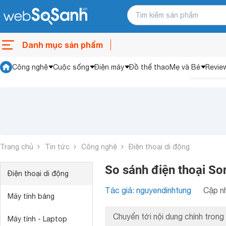
Danh mục sản phẩm
Công nghệ
Cuộc sống
Điện máy
Đồ thể thao
Mẹ và Bé
Revie
Trang chủ
Tin tức
Công nghệ
Điện thoại di động
So sánh điện thoại So
Điện thoại di động
Tác giả: nguyendinhtung
Cập nh
Máy tính bảng
Chuyển tới nội dung chính trong 
Máy tính - Laptop