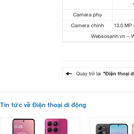
Camera phụ
Camera chính
13.0 MP 
Websosanh.vn – We
"Điện thoại d
Quay trở lại
Tin tức về Điện thoại di động