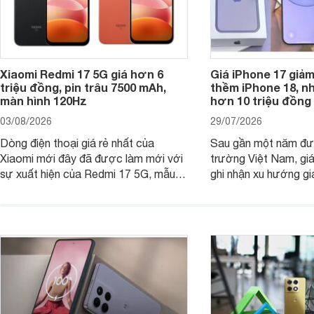
Xiaomi Redmi 17 5G giá hơn 6
Giá iPhone 17 giả
triệu đồng, pin trâu 7500 mAh,
thềm iPhone 18, n
màn hình 120Hz
hơn 10 triệu đồng
03/08/2026
29/07/2026
Dòng điện thoại giá rẻ nhất của
Sau gần một năm đượ
Xiaomi mới đây đã được làm mới với
trường Việt Nam, gi
sự xuất hiện của Redmi 17 5G, mẫu
ghi nhận xu hướng gi
máy đang nhận được sự quan tâm
cửa hàng phân phối c
của nhiều khách hàng.
nhiên, mức độ giảm 
máy có sự khác biệt 