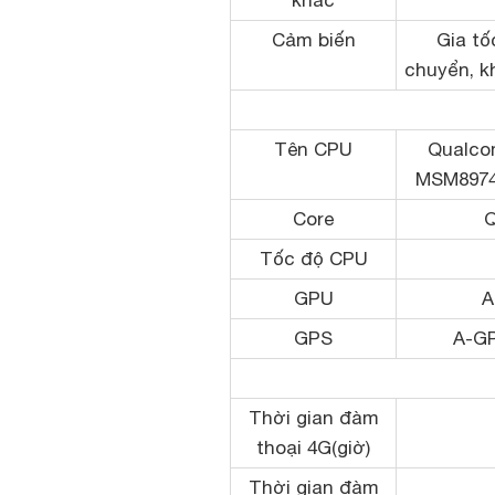
khác
Cảm biến
Gia tố
chuyển, k
Tên CPU
Qualco
MSM8974
Core
Q
Tốc độ CPU
GPU
A
GPS
A-G
Thời gian đàm
thoại 4G(giờ)
Thời gian đàm