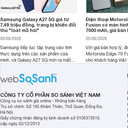
Samsung Galaxy A27 5G giá từ
Điện thoại Motorol
7,49 triệu đồng, trang bị khiến đối
Fusion có màn hình
thủ "toát mồ hôi"
7000 mAh, giá bán 
30/06/2026
25/06/2026
Samsung tiếp tục tập trung vào tính
Với giá bán hợp lý, đ
thực dụng trên các sản phẩm của
Motorola Edge 70 Fu
mình, và Galaxy A27 5G mới ra mắt
cho khách hàng Việt
thể hiện rõ định hướng này khi mang
smartphone chất lượ
tới cho người dùng một thiết bị chất
trang bị hiện đại hàn
lượng với nhiều trang bị ấn tượng và
khúc.
độ bền bỉ cho nhu cầu sử dụng lâu
dài.
CÔNG TY CỔ PHẦN SO SÁNH VIỆT NAM
Công cụ so sánh giá online - Không bán hàng
Trụ sở chính: Số 195 Khâm Thiên, Thổ Quan, Đống Đa,
Hà Nội
Giấy chứng nhận đăng ký kinh doanh số 0106373516,
cấp ngày 02/12/2013