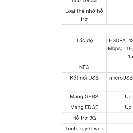
nhớ tối đa
Loại thẻ nhớ hỗ
trợ
Tốc độ
HSDPA, 42
Mbps; LTE,
1
NFC
Kết nối USB
microUSB 
Mạng GPRS
Up 
Mạng EDGE
Up 
Hỗ trợ 3G
Trình duyệt web