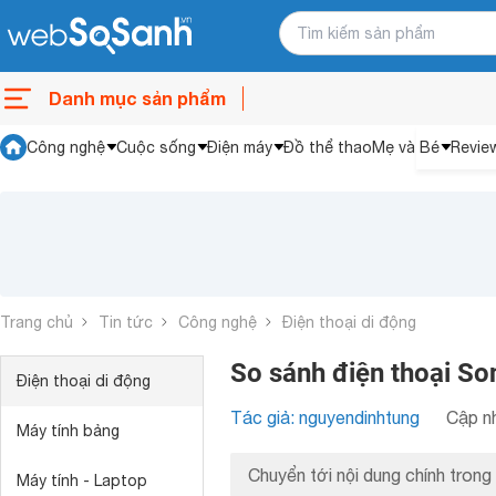
Danh mục sản phẩm
Công nghệ
Cuộc sống
Điện máy
Đồ thể thao
Mẹ và Bé
Revie
Trang chủ
Tin tức
Công nghệ
Điện thoại di động
So sánh điện thoại So
Điện thoại di động
Tác giả: nguyendinhtung
Cập nh
Máy tính bảng
Chuyển tới nội dung chính trong 
Máy tính - Laptop