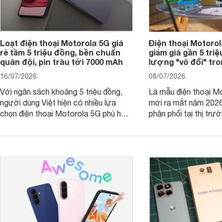
Loạt điện thoại Motorola 5G giá
Điện thoại Motoro
rẻ tầm 5 triệu đồng, bền chuẩn
giảm giá gần 5 tri
quân đội, pin trâu tới 7000 mAh
lượng "vô đối" tr
16/07/2026
08/07/2026
Với ngân sách khoảng 5 triệu đồng,
Là mẫu điện thoại Mo
người dùng Việt hiện có nhiều lựa
mới ra mắt năm 202
chọn điện thoại Motorola 5G phù hợp
phân phối tại thị trư
với các nhu cầu sử dụng phổ biến, từ
Motorola Signature
giải trí, chụp ảnh đến làm việc hằng
khúc cao cấp. Hiện 
ngày.
được nhiều đại lý á
trình giảm giá hấp d
thêm một lựa chọn c
người dùng Việt.