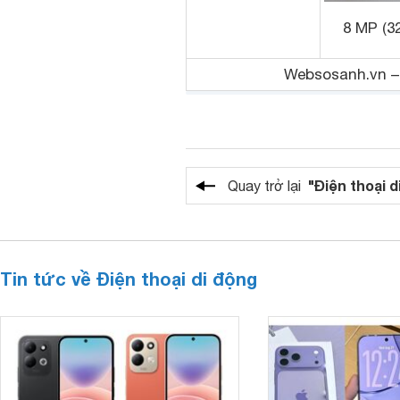
8 MP (32
Websosanh.vn – 
"Điện thoại d
Quay trở lại
Tin tức về Điện thoại di động