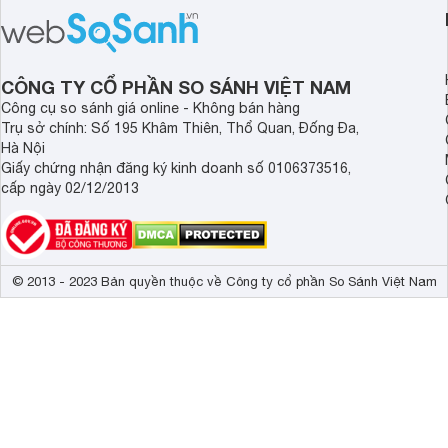
cận sản phẩm chính hãng.
tới cho người dùng m
lượng với nhiều tran
độ bền bỉ cho nhu cầ
dài.
CÔNG TY CỔ PHẦN SO SÁNH VIỆT NAM
Công cụ so sánh giá online - Không bán hàng
Trụ sở chính: Số 195 Khâm Thiên, Thổ Quan, Đống Đa,
Hà Nội
Giấy chứng nhận đăng ký kinh doanh số 0106373516,
cấp ngày 02/12/2013
© 2013 - 2023 Bản quyền thuộc về Công ty cổ phần So Sánh Việt Nam