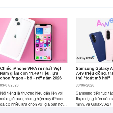
người dùng Việt.
với các nhu cầu sử d
giải trí, chụp ảnh đế
ngày.
Chiếc iPhone VN/A rẻ nhất Việt
Samsung Galaxy A2
Nam giảm còn 11,49 triệu, lựa
7,49 triệu đồng, tr
chọn "ngon - bổ - rẻ" năm 2026
thủ "toát mồ hôi"
03/07/2026
30/06/2026
Nổi tiếng là thương hiệu gắn liền với
Samsung tiếp tục tập
mức giá cao, nhưng hiện nay iPhone
thực dụng trên các 
đã có nhiều lựa chọn với giá bán hợp
mình, và Galaxy A27
lý hơn, giúp người dùng dễ dàng tiếp
thể hiện rõ định hướ