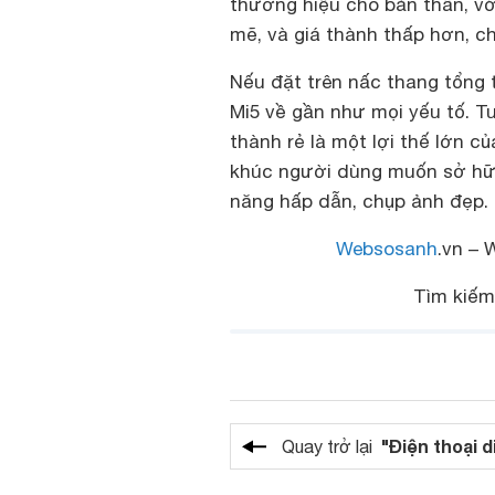
thương hiệu cho bản thân, vớ
mẽ, và giá thành thấp hơn, ch
Nếu đặt trên nấc thang tổng 
Mi5 về gần như mọi yếu tố. T
thành rẻ là một lợi thế lớn c
khúc người dùng muốn sở hữu
năng hấp dẫn, chụp ảnh đẹp.
Websosanh
.vn – 
Tìm kiếm
"Điện thoại d
Quay trở lại