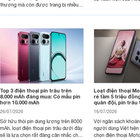
thượng mà còn được trang bị nhiều
máy đang nhận được
tính năng và công nghệ hiện đại, đáp
của nhiều khách hàng
ứng tốt nhu cầu sử dụng hằng ngày
của người dùng phổ thông.
Top 3 điện thoại pin trâu trên
Loạt điện thoại Mo
8.000 mAh đáng mua: Có mẫu pin
rẻ tầm 5 triệu đồn
hơn 10.000 mAh
quân đội, pin trâu
26/07/2026
16/07/2026
Sở hữu thỏi pin dung lượng trên 8000
Với ngân sách khoảng
mAh, loạt điện thoại pin trâu dưới đây
người dùng Việt hiện
sẽ là lựa chọn rất đáng cân nhắc cho
chọn điện thoại Mot