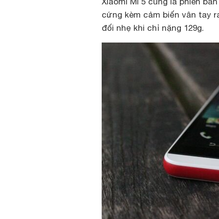
Xiaomi Mi 5 cũng là phiên bả
cứng kèm cảm biến vân tay r
đối nhẹ khi chỉ nặng 129g.