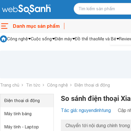
Danh mục sản phẩm
Công nghệ
Cuộc sống
Điện máy
Đồ thể thao
Mẹ và Bé
Revie
Trang chủ
Tin tức
Công nghệ
Điện thoại di động
So sánh điện thoại Xi
Điện thoại di động
Tác giả: nguyendinhtung
Cập nh
Máy tính bảng
Chuyển tới nội dung chính trong 
Máy tính - Laptop