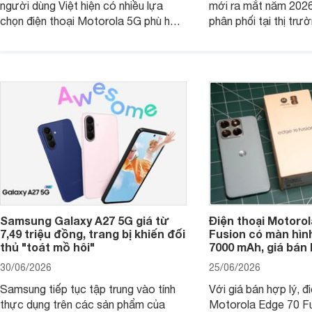
người dùng Việt hiện có nhiều lựa
mới ra mắt năm 202
chọn điện thoại Motorola 5G phù hợp
phân phối tại thị trư
với các nhu cầu sử dụng phổ biến, từ
Motorola Signature
giải trí, chụp ảnh đến làm việc hằng
khúc cao cấp. Hiện 
ngày.
được nhiều đại lý á
trình giảm giá hấp d
thêm một lựa chọn c
người dùng Việt.
Samsung Galaxy A27 5G giá từ
Điện thoại Motorol
7,49 triệu đồng, trang bị khiến đối
Fusion có màn hình
thủ "toát mồ hôi"
7000 mAh, giá bán 
30/06/2026
25/06/2026
Samsung tiếp tục tập trung vào tính
Với giá bán hợp lý, đ
thực dụng trên các sản phẩm của
Motorola Edge 70 Fu