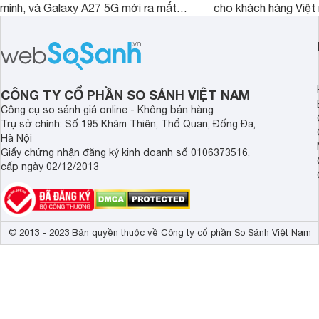
mình, và Galaxy A27 5G mới ra mắt
cho khách hàng Việt
thể hiện rõ định hướng này khi mang
smartphone chất lượ
tới cho người dùng một thiết bị chất
trang bị hiện đại hàn
lượng với nhiều trang bị ấn tượng và
khúc.
độ bền bỉ cho nhu cầu sử dụng lâu
dài.
CÔNG TY CỔ PHẦN SO SÁNH VIỆT NAM
Công cụ so sánh giá online - Không bán hàng
Trụ sở chính: Số 195 Khâm Thiên, Thổ Quan, Đống Đa,
Hà Nội
Giấy chứng nhận đăng ký kinh doanh số 0106373516,
cấp ngày 02/12/2013
© 2013 - 2023 Bản quyền thuộc về Công ty cổ phần So Sánh Việt Nam