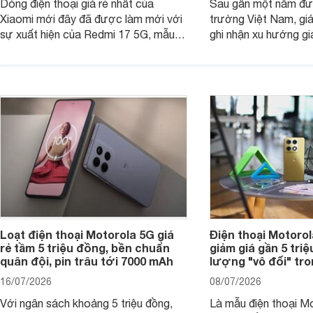
Dòng điện thoại giá rẻ nhất của
Sau gần một năm đượ
Xiaomi mới đây đã được làm mới với
trường Việt Nam, gi
sự xuất hiện của Redmi 17 5G, mẫu
ghi nhận xu hướng gi
máy đang nhận được sự quan tâm
cửa hàng phân phối c
của nhiều khách hàng.
nhiên, mức độ giảm 
máy có sự khác biệt 
Loạt điện thoại Motorola 5G giá
Điện thoại Motoro
rẻ tầm 5 triệu đồng, bền chuẩn
giảm giá gần 5 tri
quân đội, pin trâu tới 7000 mAh
lượng "vô đối" tr
16/07/2026
08/07/2026
Với ngân sách khoảng 5 triệu đồng,
Là mẫu điện thoại Mo