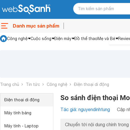
Danh mục sản phẩm
Công nghệ
Cuộc sống
Điện máy
Đồ thể thao
Mẹ và Bé
Revie
Trang chủ
Tin tức
Công nghệ
Điện thoại di động
So sánh điện thoại Mo
Điện thoại di động
Tác giả: nguyendinhtung
Cập nh
Máy tính bảng
Chuyển tới nội dung chính trong 
Máy tính - Laptop