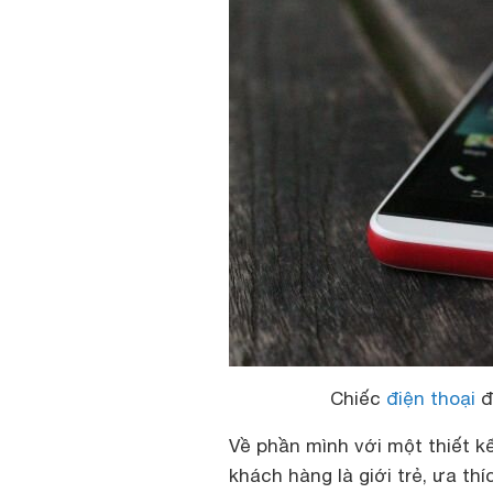
Chiếc
điện thoại
đ
Về phần mình với một thiết k
khách hàng là giới trẻ, ưa t