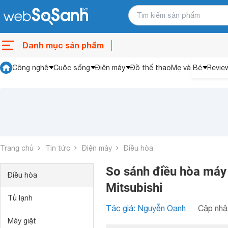
Danh mục sản phẩm
Công nghệ
Cuộc sống
Điện máy
Đồ thể thao
Mẹ và Bé
Revie
Trang chủ
Tin tức
Điện máy
Điều hòa
So sánh điều hòa máy
Điều hòa
Mitsubishi
Tủ lạnh
Tác giả: Nguyễn Oanh
Cập nhật
Máy giặt