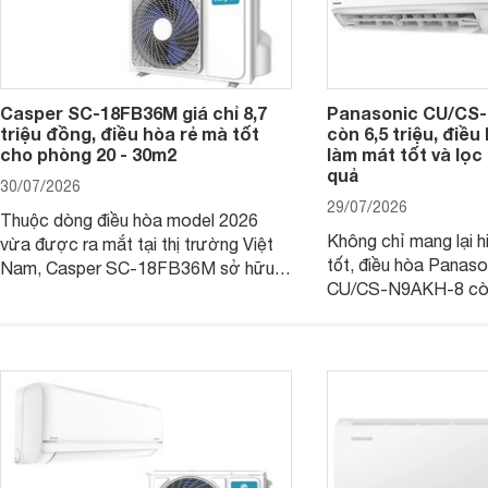
Casper SC-18FB36M giá chỉ 8,7
Panasonic CU/CS-
triệu đồng, điều hòa rẻ mà tốt
còn 6,5 triệu, điề
cho phòng 20 - 30m2
làm mát tốt và lọc 
quả
30/07/2026
29/07/2026
Thuộc dòng điều hòa model 2026
Không chỉ mang lại h
vừa được ra mắt tại thị trường Việt
tốt, điều hòa Panas
Nam, Casper SC-18FB36M sở hữu
CU/CS-N9AKH-8 còn
công suất làm mát 18.000 BTU, phù
với khả năng vận hàn
hợp với các phòng có diện tích từ 20
thụ điện hợp lý và đ
- 30 m2. Bên cạnh khả năng làm mát
trình sử dụng lâu dài.
hiệu quả, sản phẩm còn được trang bị
nhiều tính năng và công nghệ hiện đại.