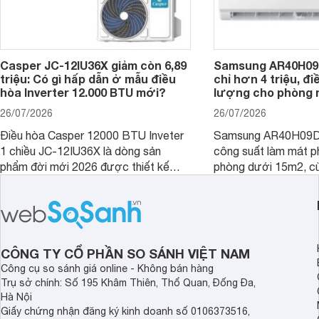
Casper JC-12IU36X giảm còn 6,89
Samsung AR40H09
triệu: Có gì hấp dẫn ở mẫu điều
chỉ hơn 4 triệu, đ
hòa Inverter 12.000 BTU mới?
lượng cho phòng 
26/07/2026
26/07/2026
Điều hòa Casper 12000 BTU Inveter
Samsung AR40H09D
1 chiều JC-12IU36X là dòng sản
công suất làm mát p
phẩm đời mới 2026 được thiết kế
phòng dưới 15m2, cù
cho phòng từ 15 - 20m2, không chỉ
lý là lựa chọn rất đ
sở hữu khả năng làm mát tốt mà còn
phòng ngủ, phòng khá
có giá bán rất hợp lý.
CÔNG TY CỔ PHẦN SO SÁNH VIỆT NAM
Công cụ so sánh giá online - Không bán hàng
Trụ sở chính: Số 195 Khâm Thiên, Thổ Quan, Đống Đa,
Hà Nội
Giấy chứng nhận đăng ký kinh doanh số 0106373516,