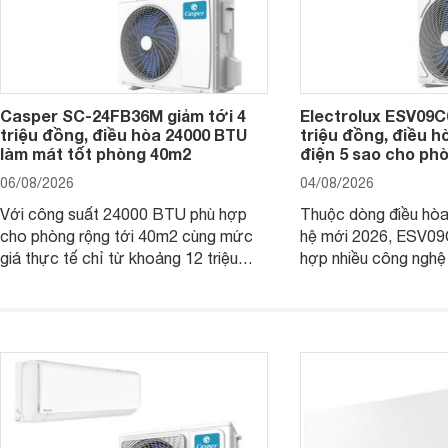
Casper SC-24FB36M giảm tới 4
Electrolux ESV09C6
triệu đồng, điều hòa 24000 BTU
triệu đồng, điều h
làm mát tốt phòng 40m2
điện 5 sao cho ph
06/08/2026
04/08/2026
Với công suất 24000 BTU phù hợp
Thuộc dòng điều hòa 
cho phòng rộng tới 40m2 cùng mức
hệ mới 2026, ESV09
giá thực tế chỉ từ khoảng 12 triệu
hợp nhiều công nghệ 
đồng, Casper SC-24FB36M đang là
nâng cao hiệu quả là
một trong những mẫu điều hòa phổ
điện và vận hành êm 
thông thu hút nhiều sự quan tâm của
thiết bị đang được nh
người tiêu dùng Việt.
giá bán rất dễ chịu.