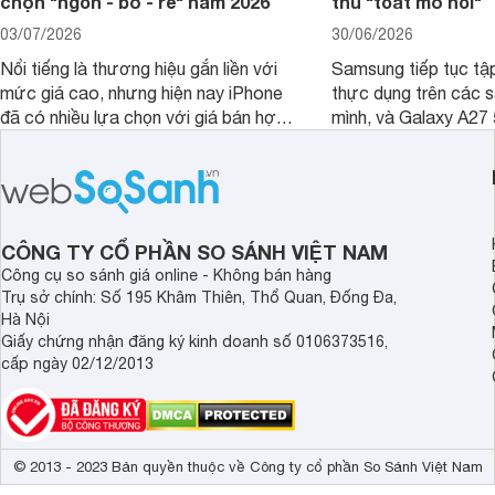
chọn "ngon - bổ - rẻ" năm 2026
thủ "toát mồ hôi"
03/07/2026
30/06/2026
Nổi tiếng là thương hiệu gắn liền với
Samsung tiếp tục tập
mức giá cao, nhưng hiện nay iPhone
thực dụng trên các 
đã có nhiều lựa chọn với giá bán hợp
mình, và Galaxy A27
lý hơn, giúp người dùng dễ dàng tiếp
thể hiện rõ định hướ
cận sản phẩm chính hãng.
tới cho người dùng m
lượng với nhiều tran
độ bền bỉ cho nhu cầ
dài.
CÔNG TY CỔ PHẦN SO SÁNH VIỆT NAM
Công cụ so sánh giá online - Không bán hàng
Trụ sở chính: Số 195 Khâm Thiên, Thổ Quan, Đống Đa,
Hà Nội
Giấy chứng nhận đăng ký kinh doanh số 0106373516,
cấp ngày 02/12/2013
© 2013 - 2023 Bản quyền thuộc về Công ty cổ phần So Sánh Việt Nam