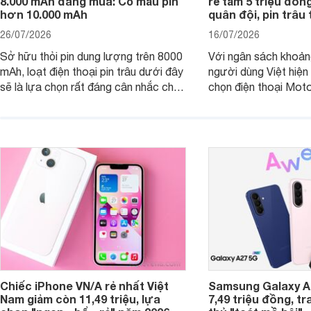
8.000 mAh đáng mua: Có mẫu pin
rẻ tầm 5 triệu đồn
hơn 10.000 mAh
quân đội, pin trâu
26/07/2026
16/07/2026
Sở hữu thỏi pin dung lượng trên 8000
Với ngân sách khoảng
mAh, loạt điện thoại pin trâu dưới đây
người dùng Việt hiện
sẽ là lựa chọn rất đáng cân nhắc cho
chọn điện thoại Mot
người dùng Việt.
với các nhu cầu sử d
giải trí, chụp ảnh đế
ngày.
Chiếc iPhone VN/A rẻ nhất Việt
Samsung Galaxy A2
Nam giảm còn 11,49 triệu, lựa
7,49 triệu đồng, tr