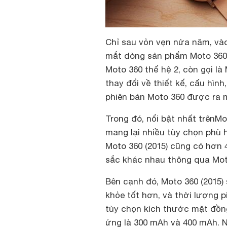
Chỉ sau vỏn vẹn nửa năm, vào
mắt dòng sản phẩm Moto 360 th
Moto 360 thế hệ 2, còn gọi là
thay đổi về thiết kế, cấu hìn
phiên bản Moto 360 được ra 
Trong đó, nổi bật nhất trên
M
o
mang lại nhiều tùy chọn phù
Moto 360 (2015) cũng có hơn 
sắc khác nhau thông qua Moto
Bên cạnh đó, Moto 360 (2015)
khỏe tốt hơn, và thời lượng p
tùy chọn kích thước mặt đồ
ứng là 300 mAh và 400 mAh. N