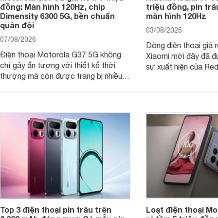
đồng: Màn hình 120Hz, chip
triệu đồng, pin tr
Dimensity 6300 5G, bền chuẩn
màn hình 120Hz
quân đội
03/08/2026
07/08/2026
Dòng điện thoại giá 
Điện thoại Motorola G37 5G không
Xiaomi mới đây đã đ
chỉ gây ấn tượng với thiết kế thời
sự xuất hiện của Re
thượng mà còn được trang bị nhiều
máy đang nhận được
tính năng và công nghệ hiện đại, đáp
của nhiều khách hàng
ứng tốt nhu cầu sử dụng hằng ngày
của người dùng phổ thông.
Top 3 điện thoại pin trâu trên
Loạt điện thoại Mo