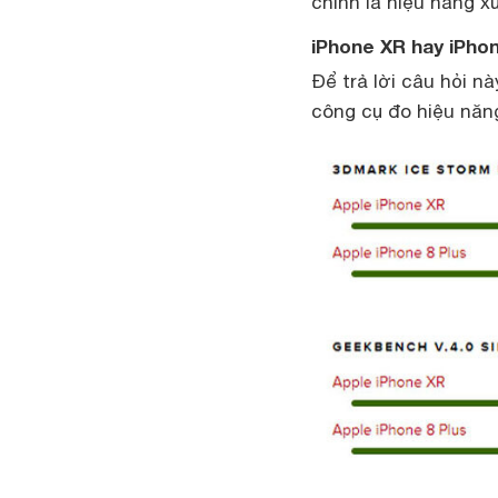
chính là hiệu năng x
iPhone XR hay iPho
Để trả lời câu hỏi n
công cụ đo hiệu năng