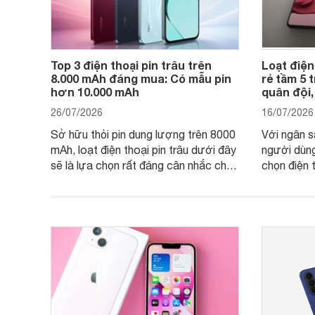
Top 3 điện thoại pin trâu trên
Loạt điện
8.000 mAh đáng mua: Có mẫu pin
rẻ tầm 5 
hơn 10.000 mAh
quân đội,
26/07/2026
16/07/2026
Sở hữu thỏi pin dung lượng trên 8000
Với ngân s
mAh, loạt điện thoại pin trâu dưới đây
người dùng
sẽ là lựa chọn rất đáng cân nhắc cho
chọn điện 
người dùng Việt.
với các nh
giải trí, c
ngày.