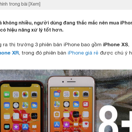
hính trong bài
[Xem]
iá không nhiều, người dùng đang thắc mắc nên mua iPho
 có hiệu năng xử lý tốt hơn.
iPhone XS
g ra thị trường 3 phiên bản iPhone bao gồm
,
hone XR
, trong đó phiên bản
iPhone giá rẻ
được chú ý 