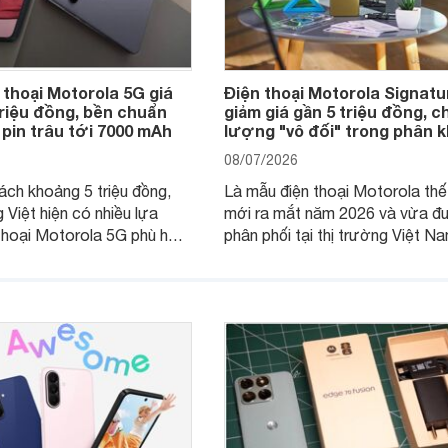
 thoại Motorola 5G giá
Điện thoại Motorola Signatu
triệu đồng, bền chuẩn
giảm giá gần 5 triệu đồng, c
 pin trâu tới 7000 mAh
lượng "vô đối" trong phân 
08/07/2026
ách khoảng 5 triệu đồng,
Là mẫu điện thoại Motorola thế
 Việt hiện có nhiều lựa
mới ra mắt năm 2026 và vừa đ
thoại Motorola 5G phù hợp
phân phối tại thị trường Việt Na
u cầu sử dụng phổ biến, từ
Motorola Signature hướng đến
hụp ảnh đến làm việc hằng
khúc cao cấp. Hiện sản phẩm đ
được nhiều đại lý áp dụng chư
trình giảm giá hấp dẫn, mang đế
thêm một lựa chọn chất lượng 
người dùng Việt.