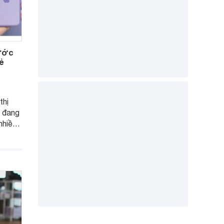
rước
ẻ
thị
7 đang
nhiều
 Tuy
òng