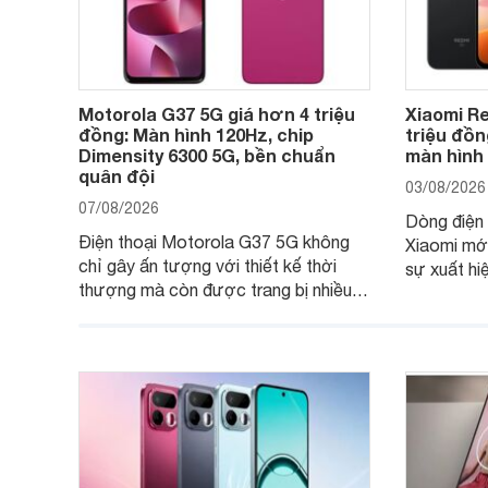
Motorola G37 5G giá hơn 4 triệu
Xiaomi Re
đồng: Màn hình 120Hz, chip
triệu đồn
Dimensity 6300 5G, bền chuẩn
màn hình
quân đội
03/08/2026
07/08/2026
Dòng điện 
Điện thoại Motorola G37 5G không
Xiaomi mớ
chỉ gây ấn tượng với thiết kế thời
sự xuất hi
thượng mà còn được trang bị nhiều
máy đang 
tính năng và công nghệ hiện đại, đáp
của nhiều 
ứng tốt nhu cầu sử dụng hằng ngày
của người dùng phổ thông.