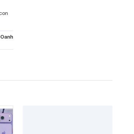
 con
 Oanh