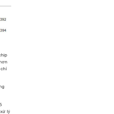
chip
 hơn
 chỉ
ong
5
xử lý