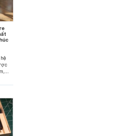
re
hất
khúc
 hệ
ược
m,
 phân
ang
ơng
n
cho