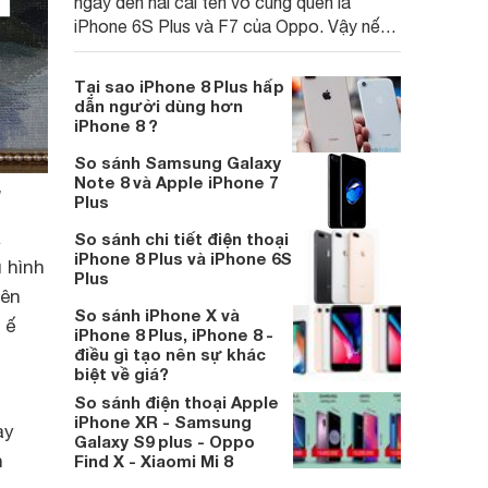
ngay đến hai cái tên vô cùng quen là
iPhone 6S Plus và F7 của Oppo. Vậy nếu
chỉ được chọn một thì nên chọn loại nào?
Cùng so sánh Oppo F7 và iPhone 6S Plus
Tại sao iPhone 8 Plus hấp
để giải đáp câu hỏi này nhé!
dẫn người dùng hơn
iPhone 8 ?
So sánh Samsung Galaxy
Note 8 và Apple iPhone 7
g
Plus
R
So sánh chi tiết điện thoại
iPhone 8 Plus và iPhone 6S
 hình
Plus
rên
So sánh iPhone X và
 ế
iPhone 8 Plus, iPhone 8 -
điều gì tạo nên sự khác
biệt về giá?
So sánh điện thoại Apple
iPhone XR - Samsung
ay
Galaxy S9 plus - Oppo
n
Find X - Xiaomi Mi 8