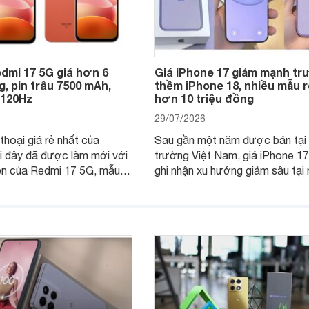
dmi 17 5G giá hơn 6
Giá iPhone 17 giảm mạnh t
g, pin trâu 7500 mAh,
thềm iPhone 18, nhiều mẫu r
 120Hz
hơn 10 triệu đồng
29/07/2026
thoại giá rẻ nhất của
Sau gần một năm được bán tại 
i đây đã được làm mới với
trường Việt Nam, giá iPhone 1
ện của Redmi 17 5G, mẫu
ghi nhận xu hướng giảm sâu tại 
nhận được sự quan tâm
cửa hàng phân phối chính hãng.
khách hàng.
nhiên, mức độ giảm giữa các d
máy có sự khác biệt lớn.