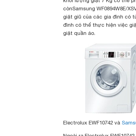
khối lượng giặt 7 Kg có thể p
cònSamsung WF0894W8E/XSVsở
giặt giũ của các gia đình có t
đình có thể thực hiện việc gi
giặt quần áo.
Electrolux EWF10742 và
Sams
Ngoài ra,Electrolux EWF1074