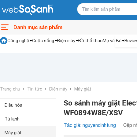
Danh mục sản phẩm
Công nghệ
Cuộc sống
Điện máy
Đồ thể thao
Mẹ và Bé
Revie
Trang chủ
Tin tức
Điện máy
Máy giặt
So sánh máy giặt Ele
Điều hòa
WF0894W8E/XSV
Tủ lạnh
Tác giả: nguyendinhtung
Cập nh
Máy giặt