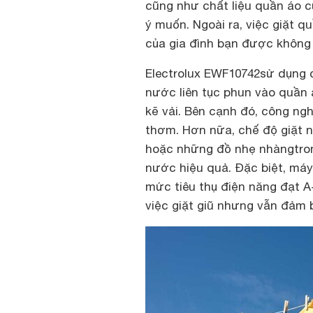
cũng như chất liệu quần áo c
ý muốn. Ngoài ra, việc giặt q
của gia đình bạn được không b
Electrolux EWF10742
sử dụng 
nước liên tục phun vào quần á
kẽ vải. Bên cạnh đó, công ng
thơm. Hơn nữa, chế độ giặt 
hoặc những đồ nhẹ nhàng
tro
nước hiệu quả. Đặc biệt, máy
mức tiêu thụ điện năng đạt A
việc giặt giũ nhưng vẫn đảm 