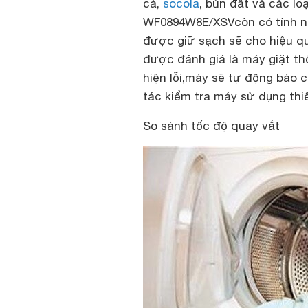
cà,
socola
, bùn đất và các lo
WF0894W8E/XSVcòn có tính năn
được giữ sạch sẽ cho hiệu quả
được đánh giá là máy giặt th
hiện lỗi,
máy sẽ tự động báo c
tác kiểm tra máy sử dụng thi
So sánh tốc độ quay vắt