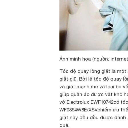
Ảnh minh họa (nguồn: internet
Tốc độ quay lồng giặt là một
giặt giũ. Bởi lẽ tốc độ quay 
và giặt mạnh mẽ và loại bỏ v
giúp quần áo được vắt khô hơ
với
Electrolux EWF10742
có tốc
WF0894W8E/XSV
chiếm ưu thế
giặt này đều đều được đánh gi
quả.