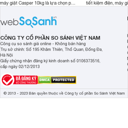
máy giặt Casper 10kg là lựa chọn phù
tiết kiệm điện, máy 
hợp cho những gia đình đông thành
M1000FV(MK) là lựa
viên.
nhắc cho các gia đình
bán hiện đã giảm đán
CÔNG TY CỔ PHẦN SO SÁNH VIỆT NAM
Công cụ so sánh giá online - Không bán hàng
Trụ sở chính: Số 195 Khâm Thiên, Thổ Quan, Đống Đa,
Hà Nội
Giấy chứng nhận đăng ký kinh doanh số 0106373516,
cấp ngày 02/12/2013
© 2013 - 2023 Bản quyền thuộc về Công ty cổ phần So Sánh Việt Nam