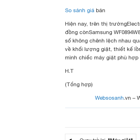
So sánh giá
bán
Hiện nay, trên thị trườngElec
đồng còn
Samsung WF0894W8E/
số không chênh lệch nhau quá
về khối lượng giặt, thiết kế l
mình chiếc máy giặt phù hợp v
H.T
(Tổng hợp)
Websosanh
.vn – 