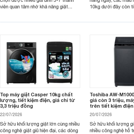
chọn được nhiều gia đình 5-7 thành
hằng ngày, các mẫu 
viên quan tâm nhờ khả năng giặt
10kg dưới đây còn t
được lượng quần áo lớn, tích hợp
năng sấy khô tiện lợi,
nhiều công nghệ chăm sóc vải và
pháp hữu ích cho gia
mức giá ngày càng dễ tiếp cận. Dưới
ngày mưa kéo dài h
đây là 4 mẫu máy giặt Electrolux 10kg
đặc trưng tại nước t
nổi bật trong tầm giá 5–6 triệu đồng.
Top máy giặt Casper 10kg chất
Toshiba AW-M1000
lượng, tiết kiệm điện, giá chỉ từ
giá còn 3 triệu, má
3,3 triệu đồng
trên tiết kiệm điện
22/07/2026
20/07/2026
Sở hữu khối lượng giặt lớn cùng nhiều
Sở hữu khối lượng gi
công nghệ giặt giũ hiện đại, các dòng
nhiều công nghệ hỗ t