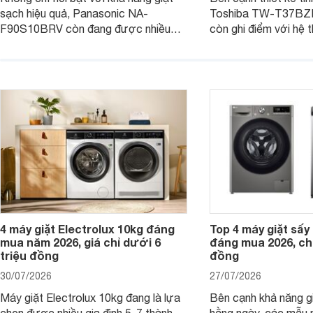
sạch hiệu quả, Panasonic NA-
Toshiba TW-T37B
F90S10BRV còn đang được nhiều
còn ghi điểm với hệ 
đại lý bán với mức giá hấp dẫn, trở
giặt hiện đại, mang 
thành lựa chọn phù hợp cho các gia
sạch hiệu quả, giảm 
đình Việt đang tìm kiếm một mẫu máy
vệ quần áo tốt hơn s
giặt cửa trên 9kg.
giặt.
4 máy giặt Electrolux 10kg đáng
Top 4 máy giặt sấy 
mua năm 2026, giá chỉ dưới 6
đáng mua 2026, chỉ
triệu đồng
đồng
30/07/2026
27/07/2026
Máy giặt Electrolux 10kg đang là lựa
Bên cạnh khả năng g