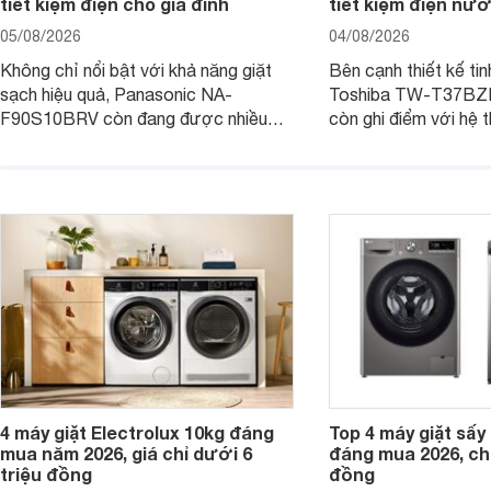
tiết kiệm điện cho gia đình
tiết kiệm điện nướ
05/08/2026
04/08/2026
Không chỉ nổi bật với khả năng giặt
Bên cạnh thiết kế tin
sạch hiệu quả, Panasonic NA-
Toshiba TW-T37B
F90S10BRV còn đang được nhiều
còn ghi điểm với hệ 
đại lý bán với mức giá hấp dẫn, trở
giặt hiện đại, mang 
thành lựa chọn phù hợp cho các gia
sạch hiệu quả, giảm 
đình Việt đang tìm kiếm một mẫu máy
vệ quần áo tốt hơn s
giặt cửa trên 9kg.
giặt.
4 máy giặt Electrolux 10kg đáng
Top 4 máy giặt sấy 
mua năm 2026, giá chỉ dưới 6
đáng mua 2026, chỉ
triệu đồng
đồng