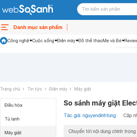
Danh mục sản phẩm
Công nghệ
Cuộc sống
Điện máy
Đồ thể thao
Mẹ và Bé
Revie
Trang chủ
Tin tức
Điện máy
Máy giặt
So sánh máy giặt El
Điều hòa
Tác giả: nguyendinhtung
Cập nh
Tủ lạnh
Chuyển tới nội dung chính trong 
Máy giặt