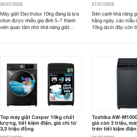
30/07/2026
27/07/2026
Máy giặt Electrolux 10kg đang là lựa
Bên cạnh khả năng g
chọn được nhiều gia đình 5-7 thành
hằng ngày, các mẫu 
viên quan tâm nhờ khả năng giặt
10kg dưới đây còn t
được lượng quần áo lớn, tích hợp
năng sấy khô tiện lợi,
nhiều công nghệ chăm sóc vải và
pháp hữu ích cho gia
mức giá ngày càng dễ tiếp cận. Dưới
ngày mưa kéo dài h
đây là 4 mẫu máy giặt Electrolux 10kg
đặc trưng tại nước t
nổi bật trong tầm giá 5–6 triệu đồng.
Top máy giặt Casper 10kg chất
Toshiba AW-M1000
lượng, tiết kiệm điện, giá chỉ từ
giá còn 3 triệu, má
3,3 triệu đồng
trên tiết kiệm điện