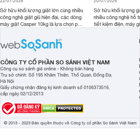
22/07/2026
20/07/2026
Sở hữu khối lượng giặt lớn cùng nhiều
Sở hữu khối lượng gi
công nghệ giặt giũ hiện đại, các dòng
nhiều công nghệ hỗ t
máy giặt Casper 10kg là lựa chọn phù
tiết kiệm điện, máy 
hợp cho những gia đình đông thành
M1000FV(MK) là lựa
viên.
nhắc cho các gia đình
bán hiện đã giảm đán
CÔNG TY CỔ PHẦN SO SÁNH VIỆT NAM
Công cụ so sánh giá online - Không bán hàng
Trụ sở chính: Số 195 Khâm Thiên, Thổ Quan, Đống Đa,
Hà Nội
Giấy chứng nhận đăng ký kinh doanh số 0106373516,
cấp ngày 02/12/2013
© 2013 - 2023 Bản quyền thuộc về Công ty cổ phần So Sánh Việt Nam