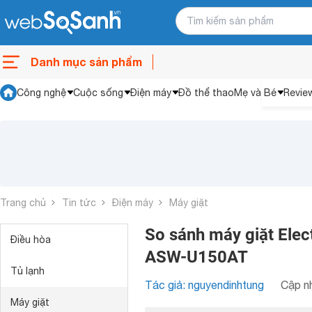
Danh mục sản phẩm
Công nghệ
Cuộc sống
Điện máy
Đồ thể thao
Mẹ và Bé
Revie
Trang chủ
Tin tức
Điện máy
Máy giặt
So sánh máy giặt Ele
Điều hòa
ASW-U150AT
Tủ lạnh
Tác giả: nguyendinhtung
Cập nh
Máy giặt