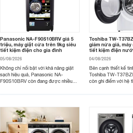
Panasonic NA-F90S10BRV giá 5
Toshiba TW-T37B
triệu, máy giặt cửa trên 9kg siêu
giảm nửa giá, máy
tiết kiệm điện cho gia đình
tiết kiệm điện nướ
05/08/2026
04/08/2026
Không chỉ nổi bật với khả năng giặt
Bên cạnh thiết kế tin
sạch hiệu quả, Panasonic NA-
Toshiba TW-T37B
F90S10BRV còn đang được nhiều
còn ghi điểm với hệ 
đại lý bán với mức giá hấp dẫn, trở
giặt hiện đại, mang 
thành lựa chọn phù hợp cho các gia
sạch hiệu quả, giảm 
đình Việt đang tìm kiếm một mẫu máy
vệ quần áo tốt hơn s
giặt cửa trên 9kg.
giặt.