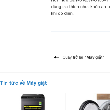
Hơn nữa,
Sanyo ASW-U150AT c
dùng ưa thích như: khóa an to
khi có điện.
"Máy giặt"
Quay trở lại
Tin tức về Máy giặt