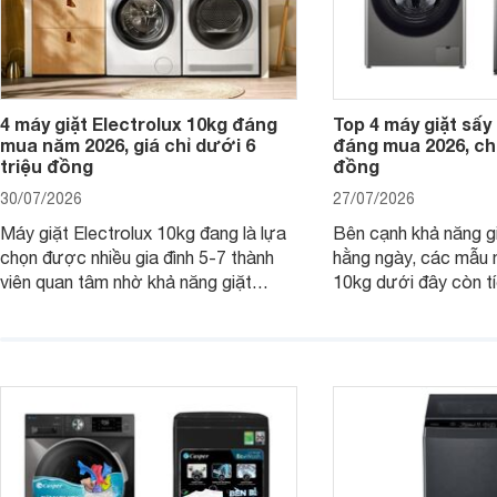
4 máy giặt Electrolux 10kg đáng
Top 4 máy giặt sấy 
mua năm 2026, giá chỉ dưới 6
đáng mua 2026, chỉ
triệu đồng
đồng
30/07/2026
27/07/2026
Máy giặt Electrolux 10kg đang là lựa
Bên cạnh khả năng g
chọn được nhiều gia đình 5-7 thành
hằng ngày, các mẫu 
viên quan tâm nhờ khả năng giặt
10kg dưới đây còn t
được lượng quần áo lớn, tích hợp
năng sấy khô tiện lợi,
nhiều công nghệ chăm sóc vải và
pháp hữu ích cho gia
mức giá ngày càng dễ tiếp cận. Dưới
ngày mưa kéo dài h
đây là 4 mẫu máy giặt Electrolux 10kg
đặc trưng tại nước t
nổi bật trong tầm giá 5–6 triệu đồng.