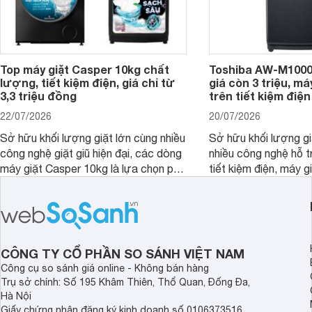
Top máy giặt Casper 10kg chất
Toshiba AW-M1000
lượng, tiết kiệm điện, giá chỉ từ
giá còn 3 triệu, má
3,3 triệu đồng
trên tiết kiệm điện
22/07/2026
20/07/2026
Sở hữu khối lượng giặt lớn cùng nhiều
Sở hữu khối lượng gi
công nghệ giặt giũ hiện đại, các dòng
nhiều công nghệ hỗ t
máy giặt Casper 10kg là lựa chọn phù
tiết kiệm điện, máy 
hợp cho những gia đình đông thành
M1000FV(MK) là lựa
viên.
nhắc cho các gia đình
bán hiện đã giảm đán
CÔNG TY CỔ PHẦN SO SÁNH VIỆT NAM
Công cụ so sánh giá online - Không bán hàng
Trụ sở chính: Số 195 Khâm Thiên, Thổ Quan, Đống Đa,
Hà Nội
Giấy chứng nhận đăng ký kinh doanh số 0106373516,