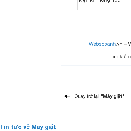
kiện khi hỏng hóc
Websosanh
.vn – 
Tìm kiế
"Máy giặt"
Quay trở lại
Tin tức về Máy giặt