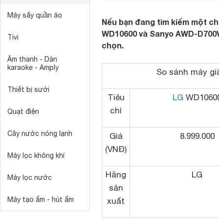
Máy sấy quần áo
Nếu bạn đang tìm kiếm một chi
WD10600 và Sanyo AWD-D700VT
Tivi
chọn.
Âm thanh - Dàn
karaoke - Amply
So sánh máy gi
Thiết bị sưởi
Tiêu
LG
WD1060
chí
Quạt điện
Cây nước nóng lạnh
Giá
8.999.000
(VNĐ)
Máy lọc không khí
Hãng
LG
Máy lọc nước
sản
Máy tạo ẩm - hút ẩm
xuất