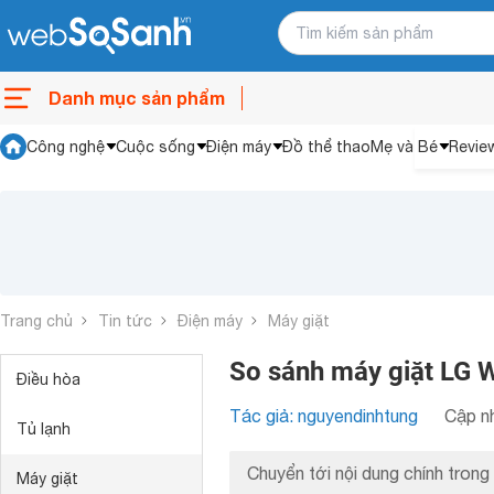
Danh mục sản phẩm
Công nghệ
Cuộc sống
Điện máy
Đồ thể thao
Mẹ và Bé
Revie
Trang chủ
Tin tức
Điện máy
Máy giặt
So sánh máy giặt LG
Điều hòa
Tác giả: nguyendinhtung
Cập nh
Tủ lạnh
Chuyển tới nội dung chính trong 
Máy giặt