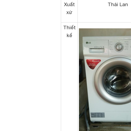
Xuất
Thái Lan
xứ
Thiết
kế