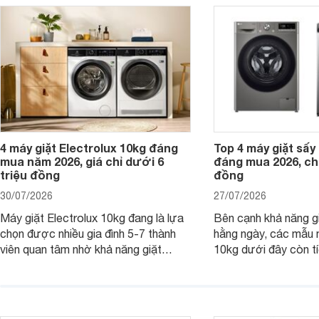
giặt cửa trên 9kg.
giặt.
4 máy giặt Electrolux 10kg đáng
Top 4 máy giặt sấy 
mua năm 2026, giá chỉ dưới 6
đáng mua 2026, chỉ
triệu đồng
đồng
30/07/2026
27/07/2026
Máy giặt Electrolux 10kg đang là lựa
Bên cạnh khả năng g
chọn được nhiều gia đình 5-7 thành
hằng ngày, các mẫu 
viên quan tâm nhờ khả năng giặt
10kg dưới đây còn t
được lượng quần áo lớn, tích hợp
năng sấy khô tiện lợi,
nhiều công nghệ chăm sóc vải và
pháp hữu ích cho gia
mức giá ngày càng dễ tiếp cận. Dưới
ngày mưa kéo dài h
đây là 4 mẫu máy giặt Electrolux 10kg
đặc trưng tại nước t