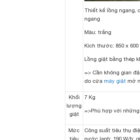
Thiết kế lồng ngang,
ngang
Màu: trắng
Kích thước: 850 x 600
Lồng giặt bằng thép k
=> Cần không gian đặ
do cửa
máy giặt
mở n
Khối
7 Kg
lượng
=>Phù hợp với những 
giặt
Mức
Công suất tiêu thụ điệ
tiêu
nước lạnh: 190 W/h; g