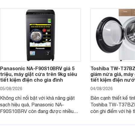
Panasonic NA-F90S10BRV giá 5
Toshiba TW-T37B
triệu, máy giặt cửa trên 9kg siêu
giảm nửa giá, máy
tiết kiệm điện cho gia đình
tiết kiệm điện nướ
05/08/2026
04/08/2026
Không chỉ nổi bật với khả năng giặt
Bên cạnh thiết kế tin
sạch hiệu quả, Panasonic NA-
Toshiba TW-T37B
F90S10BRV còn đang được nhiều
còn ghi điểm với hệ 
đại lý bán với mức giá hấp dẫn, trở
giặt hiện đại, mang 
thành lựa chọn phù hợp cho các gia
sạch hiệu quả, giảm 
đình Việt đang tìm kiếm một mẫu máy
vệ quần áo tốt hơn s