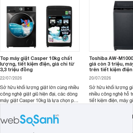
nổi bật trong tầm giá 5–6 triệu đồng.
Top máy giặt Casper 10kg chất
Toshiba AW-M1000
lượng, tiết kiệm điện, giá chỉ từ
giá còn 3 triệu, má
3,3 triệu đồng
trên tiết kiệm điện
22/07/2026
20/07/2026
Sở hữu khối lượng giặt lớn cùng nhiều
Sở hữu khối lượng gi
công nghệ giặt giũ hiện đại, các dòng
nhiều công nghệ hỗ t
máy giặt Casper 10kg là lựa chọn phù
tiết kiệm điện, máy 
hợp cho những gia đình đông thành
M1000FV(MK) là lựa
viên.
nhắc cho các gia đình
bán hiện đã giảm đán