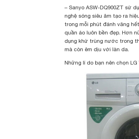
–
Sanyo ASW-DQ900ZT sử dụng
nghệ sóng siêu âm tạo ra hiệu
trong mỗi phút đánh văng hết 
quần áo luôn bền đẹp. Hơn nữ
dụng khử trùng nước trong th
mà còn êm dịu với làn da.
Những lí do bạn nên chọn
LG