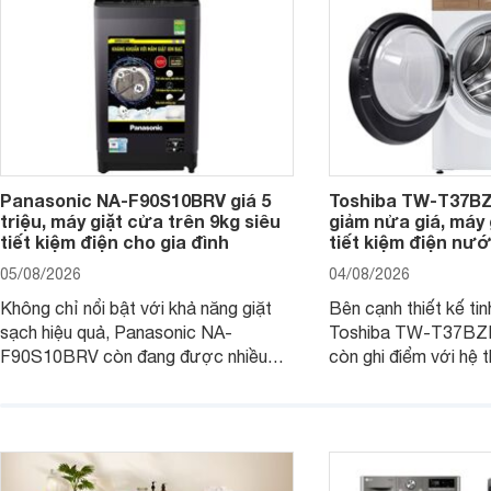
Panasonic NA-F90S10BRV giá 5
Toshiba TW-T37B
triệu, máy giặt cửa trên 9kg siêu
giảm nửa giá, máy
tiết kiệm điện cho gia đình
tiết kiệm điện nướ
05/08/2026
04/08/2026
Không chỉ nổi bật với khả năng giặt
Bên cạnh thiết kế tin
sạch hiệu quả, Panasonic NA-
Toshiba TW-T37B
F90S10BRV còn đang được nhiều
còn ghi điểm với hệ 
đại lý bán với mức giá hấp dẫn, trở
giặt hiện đại, mang 
thành lựa chọn phù hợp cho các gia
sạch hiệu quả, giảm 
đình Việt đang tìm kiếm một mẫu máy
vệ quần áo tốt hơn s
giặt cửa trên 9kg.
giặt.