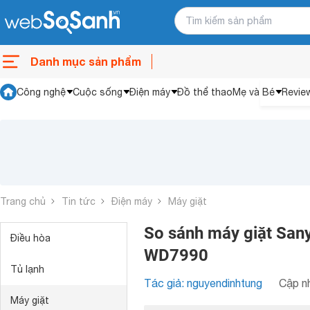
Danh mục sản phẩm
Công nghệ
Cuộc sống
Điện máy
Đồ thể thao
Mẹ và Bé
Revie
Trang chủ
Tin tức
Điện máy
Máy giặt
So sánh máy giặt San
Điều hòa
WD7990
Tủ lạnh
Tác giả: nguyendinhtung
Cập nh
Máy giặt