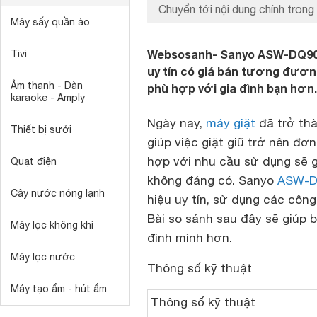
Chuyển tới nội dung chính trong 
Máy sấy quần áo
Websosanh- Sanyo ASW-DQ900Z
Tivi
uy tín có giá bán tương đươn
Âm thanh - Dàn
phù hợp với gia đình bạn hơn.
karaoke - Amply
Ngày nay,
máy giặt
đã trở thà
Thiết bị sưởi
giúp việc giặt giũ trở nên đ
hợp với nhu cầu sử dụng sẽ g
Quạt điện
không đáng có. Sanyo
ASW-D
Cây nước nóng lạnh
hiệu uy tín, sử dụng các công
Bài so sánh sau đây sẽ giúp 
Máy lọc không khí
đình mình hơn.
Máy lọc nước
Thông số kỹ thuật
Máy tạo ẩm - hút ẩm
Thông số kỹ thuật