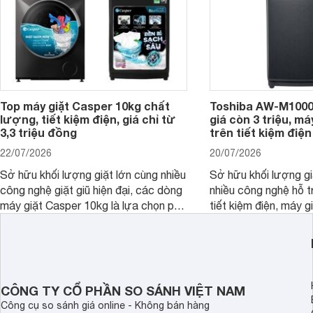
Top máy giặt Casper 10kg chất
Toshiba AW-M1000
lượng, tiết kiệm điện, giá chỉ từ
giá còn 3 triệu, má
3,3 triệu đồng
trên tiết kiệm điện
22/07/2026
20/07/2026
Sở hữu khối lượng giặt lớn cùng nhiều
Sở hữu khối lượng gi
công nghệ giặt giũ hiện đại, các dòng
nhiều công nghệ hỗ t
máy giặt Casper 10kg là lựa chọn phù
tiết kiệm điện, máy 
hợp cho những gia đình đông thành
M1000FV(MK) là lựa
viên.
nhắc cho các gia đình
bán hiện đã giảm đán
CÔNG TY CỔ PHẦN SO SÁNH VIỆT NAM
Công cụ so sánh giá online - Không bán hàng