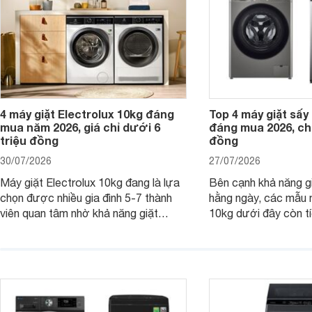
4 máy giặt Electrolux 10kg đáng
Top 4 máy giặt sấy 
mua năm 2026, giá chỉ dưới 6
đáng mua 2026, chỉ
triệu đồng
đồng
30/07/2026
27/07/2026
Máy giặt Electrolux 10kg đang là lựa
Bên cạnh khả năng g
chọn được nhiều gia đình 5-7 thành
hằng ngày, các mẫu 
viên quan tâm nhờ khả năng giặt
10kg dưới đây còn t
được lượng quần áo lớn, tích hợp
năng sấy khô tiện lợi,
nhiều công nghệ chăm sóc vải và
pháp hữu ích cho gia
mức giá ngày càng dễ tiếp cận. Dưới
ngày mưa kéo dài h
đây là 4 mẫu máy giặt Electrolux 10kg
đặc trưng tại nước t
nổi bật trong tầm giá 5–6 triệu đồng.