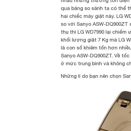
nhau nhưng thường tốn điện v
qua bảng so sánh ta có thể t
hai chiếc máy giặt này.
LG WD7
so với Sanyo ASW-DQ900ZT có
thụ thì LG WD7990 lại chiếm 
khối lượng giặt 7 Kg mà LG WD
là con số khiêm tốn hơn nhiều
Sanyo ASW-DQ900ZT. Về tốc đ
ở mức trung bình và không c
Những lí do bạn nên chọn 