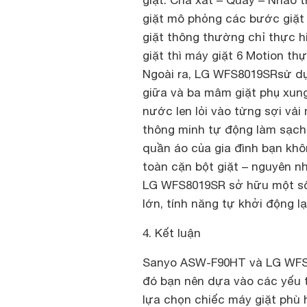
giặt: Chà xát – Quay – Nhào t
giặt mô phỏng các bước giặt
giặt thông thường chỉ thực h
giặt thì máy giặt 6 Motion th
Ngoài ra, LG WFS8019SRsử d
giữa và ba mâm giặt phụ xun
nước len lỏi vào từng sợi vải 
thông minh tự động làm sạch
quần áo của gia đình bạn khô
toàn cặn bột giặt – nguyên n
LG WFS8019SR sở hữu một số t
lớn, tính năng tự khởi động l
4. Kết luận
Sanyo ASW-F90HT và LG WFS8
đó bạn nên dựa vào các yếu t
lựa chọn chiếc máy giặt phù h