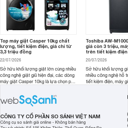
Top máy giặt Casper 10kg chất
Toshiba AW-M1000
lượng, tiết kiệm điện, giá chỉ từ
giá còn 3 triệu, má
3,3 triệu đồng
trên tiết kiệm điện
22/07/2026
20/07/2026
Sở hữu khối lượng giặt lớn cùng nhiều
Sở hữu khối lượng gi
công nghệ giặt giũ hiện đại, các dòng
nhiều công nghệ hỗ t
máy giặt Casper 10kg là lựa chọn phù
tiết kiệm điện, máy 
hợp cho những gia đình đông thành
M1000FV(MK) là lựa
viên.
nhắc cho các gia đình
bán hiện đã giảm đán
CÔNG TY CỔ PHẦN SO SÁNH VIỆT NAM
Công cụ so sánh giá online - Không bán hàng