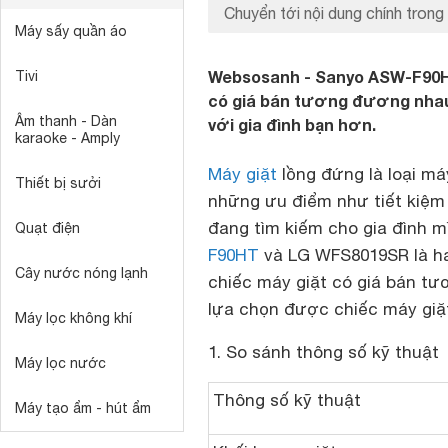
Chuyển tới nội dung chính trong 
Máy sấy quần áo
Websosanh - Sanyo ASW-F90HT
Tivi
có giá bán tương đương nhau
Âm thanh - Dàn
với gia đình bạn hơn.
karaoke - Amply
Máy giặt
lồng đứng là loại má
Thiết bị sưởi
những ưu điểm như tiết kiệm 
đang tìm kiếm cho gia đình m
Quạt điện
F90HT
và LG WFS8019SR là hai
Cây nước nóng lạnh
chiếc máy giặt có giá bán tư
lựa chọn được chiếc máy giặt
Máy lọc không khí
1. So sánh thông số kỹ thuật
Máy lọc nước
Thông số kỹ thuật
Máy tạo ẩm - hút ẩm