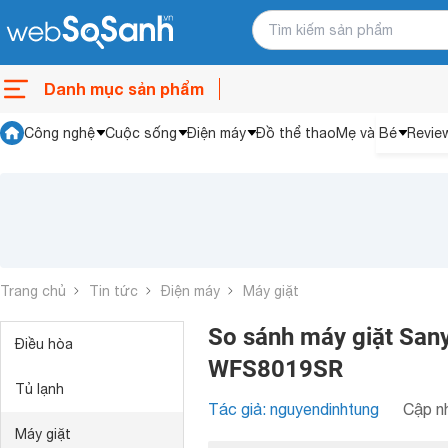
Danh mục sản phẩm
Công nghệ
Cuộc sống
Điện máy
Đồ thể thao
Mẹ và Bé
Revie
Trang chủ
Tin tức
Điện máy
Máy giặt
So sánh máy giặt San
Điều hòa
WFS8019SR
Tủ lạnh
Tác giả: nguyendinhtung
Cập nh
Máy giặt