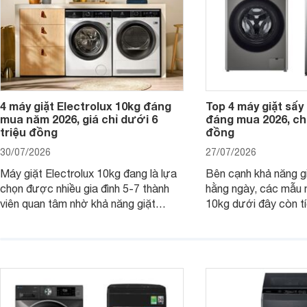
4 máy giặt Electrolux 10kg đáng
Top 4 máy giặt sấy 
mua năm 2026, giá chỉ dưới 6
đáng mua 2026, chỉ
triệu đồng
đồng
30/07/2026
27/07/2026
Máy giặt Electrolux 10kg đang là lựa
Bên cạnh khả năng g
chọn được nhiều gia đình 5-7 thành
hằng ngày, các mẫu 
viên quan tâm nhờ khả năng giặt
10kg dưới đây còn t
được lượng quần áo lớn, tích hợp
năng sấy khô tiện lợi,
nhiều công nghệ chăm sóc vải và
pháp hữu ích cho gia
mức giá ngày càng dễ tiếp cận. Dưới
ngày mưa kéo dài h
đây là 4 mẫu máy giặt Electrolux 10kg
đặc trưng tại nước t
nổi bật trong tầm giá 5–6 triệu đồng.