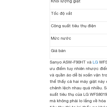
Khối lượng giặt
Tốc độ vắt
Công suất tiêu thụ điện
Mức nước
Giá bán
Sanyo ASW-F90HT và
LG
WFS8
ưu điểm tuy nhiên nhược điểm
và quần áo dễ bị xoắn vặn tr
thể thấy cả hai máy giặt này
chênh lệch nhau quá nhiều. 
suất tiêu thụ của LG WFS8019S
mà không phải lo lắng về hóa