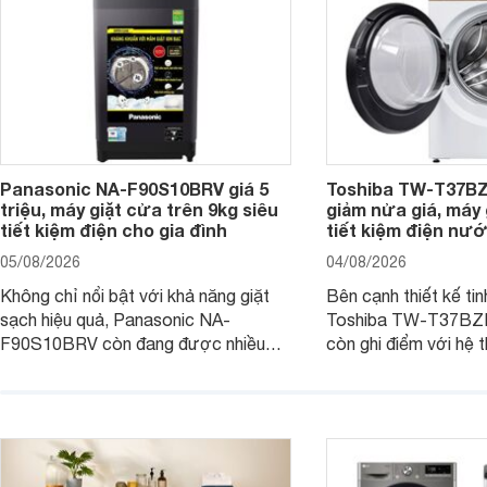
Panasonic NA-F90S10BRV giá 5
Toshiba TW-T37B
triệu, máy giặt cửa trên 9kg siêu
giảm nửa giá, máy
tiết kiệm điện cho gia đình
tiết kiệm điện nướ
05/08/2026
04/08/2026
Không chỉ nổi bật với khả năng giặt
Bên cạnh thiết kế tin
sạch hiệu quả, Panasonic NA-
Toshiba TW-T37B
F90S10BRV còn đang được nhiều
còn ghi điểm với hệ 
đại lý bán với mức giá hấp dẫn, trở
giặt hiện đại, mang 
thành lựa chọn phù hợp cho các gia
sạch hiệu quả, giảm 
đình Việt đang tìm kiếm một mẫu máy
vệ quần áo tốt hơn s
giặt cửa trên 9kg.
giặt.