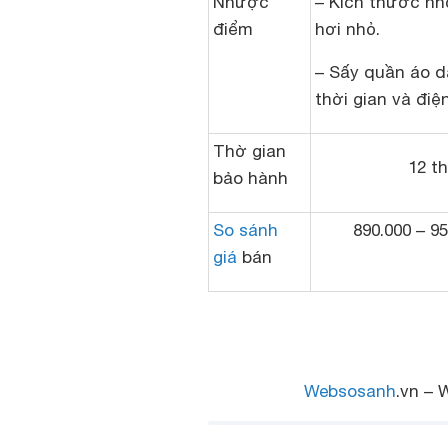
Nhược
– Kích thước nh
điểm
hơi nhỏ.
– Sấy quần áo d
thời gian và điệ
Thờ gian
12 t
bảo hành
So sánh
890.000 – 95
giá
bán
Websosanh
.vn – 