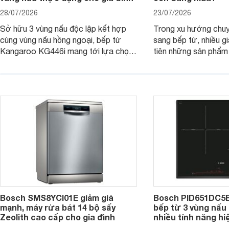
28/07/2026
23/07/2026
Sở hữu 3 vùng nấu độc lập kết hợp
Trong xu hướng chuy
cùng vùng nấu hồng ngoại, bếp từ
sang bếp từ, nhiều gi
Kangaroo KG446i mang tới lựa chọn
tiên những sản phẩm 
đáng cân nhắc cho nhu cầu nấu
nướng cao, độ bền t
nướng tại gia đình. Hiện sản phẩm
thương hiệu uy tín. 
cũng đang được giảm giá khá sâu tại
PVJ631FB1E là một 
nhiều cửa hàng, đại lý.
mẫu bếp đáp ứng tốt 
Bosch SMS8YCI01E giảm giá
Bosch PID651DC5E 
mạnh, máy rửa bát 14 bộ sấy
bếp từ 3 vùng nấu 
Zeolith cao cấp cho gia đình
nhiều tính năng hi