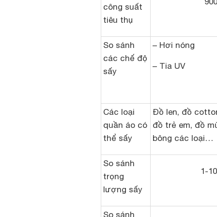
90
công suất
tiêu thụ
So sánh
– Hơi nóng
các chế độ
– Tia UV
sấy
Các loại
Đồ len, đồ cotto
quần áo có
đồ trẻ em, đồ m
thể sấy
bông các loại…
So sánh
1-10
trọng
lượng sấy
So sánh