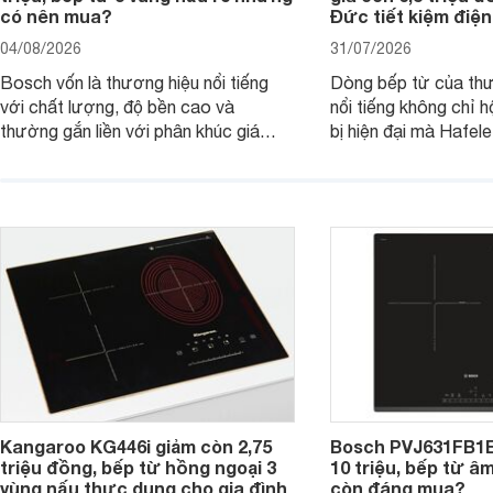
có nên mua?
Đức tiết kiệm điện
04/08/2026
31/07/2026
Bosch vốn là thương hiệu nổi tiếng
Dòng bếp từ của th
với chất lượng, độ bền cao và
nổi tiếng không chỉ hộ
thường gắn liền với phân khúc giá
bị hiện đại mà Hafe
cao. Tuy nhiên, trên thị trường hiện
536.61.886 còn đan
nay, mẫu bếp từ Bosch 3 vùng nấu
hàng, siêu thị điện m
PUC61KAA5E lại đang được nhiều
đưa tới lựa chọn ch
đơn vị phân phối với mức giá khá dễ
gia đình.
tiếp cận, thu hút sự quan tâm của
nhiều người tiêu dùng.
Kangaroo KG446i giảm còn 2,75
Bosch PVJ631FB1E
triệu đồng, bếp từ hồng ngoại 3
10 triệu, bếp từ â
vùng nấu thực dụng cho gia đình
còn đáng mua?