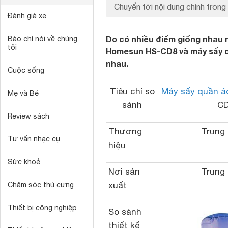
Chuyển tới nội dung chính trong 
Đánh giá xe
Do có nhiều điểm giống nhau 
Báo chí nói về chúng
tôi
Homesun HS-CD8 và máy sấy 
nhau.
Cuộc sống
Tiêu chí so
Máy sấy quần á
Mẹ và Bé
sánh
C
Review sách
Thương
Trung
Tư vấn nhạc cụ
hiệu
Sức khoẻ
Nơi sản
Trung
xuất
Chăm sóc thú cưng
Thiết bị công nghiệp
So sánh
thiết kế