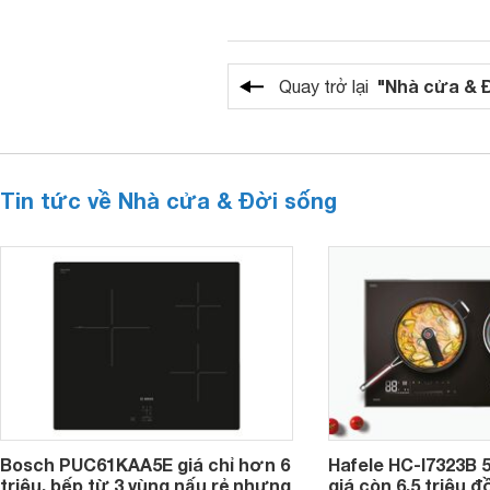
"Nhà cửa & 
Quay trở lại
Tin tức về Nhà cửa & Đời sống
Bosch PUC61KAA5E giá chỉ hơn 6
Hafele HC-I7323B 5
triệu, bếp từ 3 vùng nấu rẻ nhưng
giá còn 6,5 triệu 