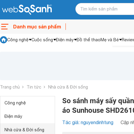
Danh mục sản phẩm
Công nghệ
Cuộc sống
Điện máy
Đồ thể thao
Mẹ và Bé
Revie
Trang chủ
Tin tức
Nhà cửa & Đời sống
So sánh máy sấy quầ
Công nghệ
áo Sunhouse SHD261
Điện máy
Tác giả: nguyendinhtung
Cập nh
Nhà cửa & Đời sống