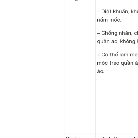
– Diệt khuẩn, k
nấm mốc.
– Chống nhăn, c
quần áo, không 
– Có thể làm má
móc treo quần á
áo.