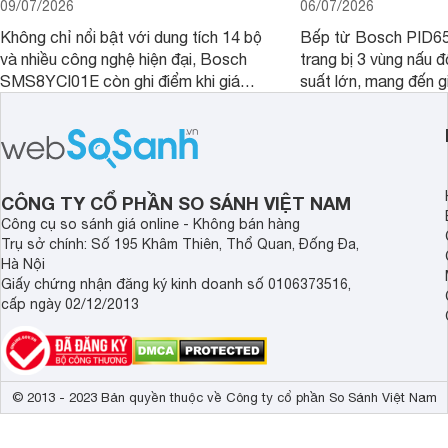
09/07/2026
06/07/2026
Không chỉ nổi bật với dung tích 14 bộ
Bếp từ Bosch PID
và nhiều công nghệ hiện đại, Bosch
trang bị 3 vùng nấu 
SMS8YCI01E còn ghi điểm khi giá
suất lớn, mang đến g
bán thực tế đã giảm đáng kể so với
nướng linh hoạt và h
thời điểm mới mở bán, mang lại tỷ lệ
gia đình.
giá trị/chi phí hấp dẫn hơn cho người
dùng đang tìm kiếm một mẫu máy rửa
bát cao cấp.
CÔNG TY CỔ PHẦN SO SÁNH VIỆT NAM
Công cụ so sánh giá online - Không bán hàng
Trụ sở chính: Số 195 Khâm Thiên, Thổ Quan, Đống Đa,
Hà Nội
Giấy chứng nhận đăng ký kinh doanh số 0106373516,
cấp ngày 02/12/2013
© 2013 - 2023 Bản quyền thuộc về Công ty cổ phần So Sánh Việt Nam