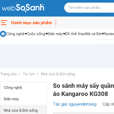
Danh mục sản phẩm
Công nghệ
Cuộc sống
Điện máy
Đồ thể thao
Mẹ và Bé
Revie
Trang chủ
Tin tức
Nhà cửa & Đời sống
So sánh máy sấy quầ
Công nghệ
áo Kangaroo KG308
Điện máy
Tác giả: nguyendinhtung
Cập nh
Nhà cửa & Đời sống