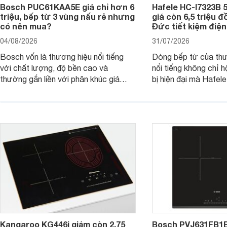
Bosch PUC61KAA5E giá chỉ hơn 6
Hafele HC-I7323B 5
triệu, bếp từ 3 vùng nấu rẻ nhưng
giá còn 6,5 triệu 
có nên mua?
Đức tiết kiệm điện
04/08/2026
31/07/2026
Bosch vốn là thương hiệu nổi tiếng
Dòng bếp từ của th
với chất lượng, độ bền cao và
nổi tiếng không chỉ hộ
thường gắn liền với phân khúc giá
bị hiện đại mà Hafe
cao. Tuy nhiên, trên thị trường hiện
536.61.886 còn đan
nay, mẫu bếp từ Bosch 3 vùng nấu
hàng, siêu thị điện m
PUC61KAA5E lại đang được nhiều
đưa tới lựa chọn ch
đơn vị phân phối với mức giá khá dễ
gia đình.
tiếp cận, thu hút sự quan tâm của
nhiều người tiêu dùng.
Kangaroo KG446i giảm còn 2,75
Bosch PVJ631FB1E