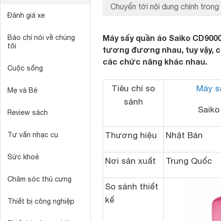
Chuyển tới nội dung chính trong 
Đánh giá xe
Máy sấy quần áo Saiko CD900
Báo chí nói về chúng
tôi
tương đương nhau, tuy vậy, có
các chức năng khác nhau.
Cuộc sống
Tiêu chí so
Máy s
Mẹ và Bé
sánh
Saik
Review sách
Thương hiệu
Nhật Bản
Tư vấn nhạc cụ
Sức khoẻ
Nơi sản xuất
Trung Quốc
Chăm sóc thú cưng
So sánh thiết
kế
Thiết bị công nghiệp