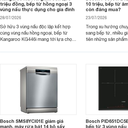
triệu đồng, bếp từ hồng ngoại 3
10 triệu, bếp từ â
vùng nấu thực dụng cho gia đình
còn đáng mua?
28/07/2026
23/07/2026
Sở hữu 3 vùng nấu độc lập kết hợp
Trong xu hướng chuy
cùng vùng nấu hồng ngoại, bếp từ
sang bếp từ, nhiều gi
Kangaroo KG446i mang tới lựa chọn
tiên những sản phẩm 
đáng cân nhắc cho nhu cầu nấu
nướng cao, độ bền t
nướng tại gia đình. Hiện sản phẩm
thương hiệu uy tín. 
cũng đang được giảm giá khá sâu tại
PVJ631FB1E là một 
nhiều cửa hàng, đại lý.
mẫu bếp đáp ứng tốt 
Bosch SMS8YCI01E giảm giá
Bosch PID651DC5E 
mạnh, máy rửa bát 14 bộ sấy
bếp từ 3 vùng nấu 