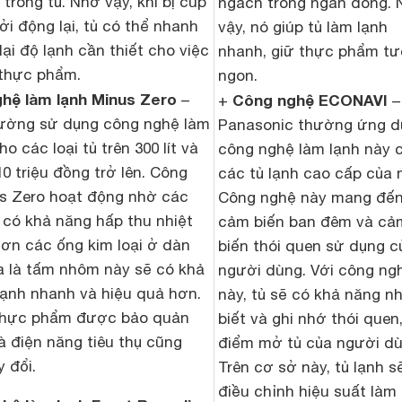
trong tủ. Nhờ vậy, khi bị cúp
ngách trong ngăn đông.
ởi động lại, tủ có thể nhanh
vậy, nó giúp tủ làm lạnh
lại độ lạnh cần thiết cho việc
nhanh, giữ thực phẩm tư
thực phẩm.
ngon.
hệ làm lạnh Minus Zero
–
Công nghệ ECONAVI
+
–
hường sử dụng công nghệ làm
Panasonic thường ứng d
o các loại tủ trên 300 lít và
công nghệ làm lạnh này 
10 triệu đồng trở lên. Công
các tủ lạnh cao cấp của 
s Zero hoạt động nhờ các
Công nghệ này mang đế
có khả năng hấp thu nhiệt
cảm biến ban đêm và cả
hơn các ống kim loại ở dàn
biến thói quen sử dụng c
ĩa là tấm nhôm này sẽ có khả
người dùng. Với công ng
lạnh nhanh và hiệu quả hơn.
này, tủ sẽ có khả năng n
thực phẩm được bảo quản
biết và ghi nhớ thói quen,
à điện năng tiêu thụ cũng
điểm mở tủ của người dù
 đổi.
Trên cơ sở này, tủ lạnh s
điều chỉnh hiệu suất làm