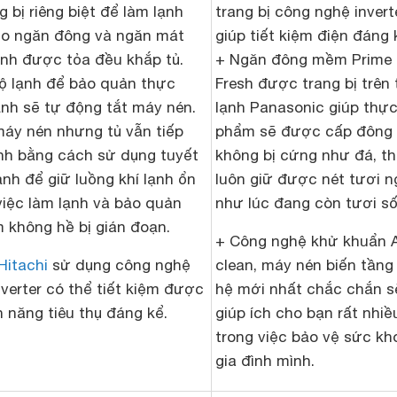
 bị riêng biệt để làm lạnh
trang bị công nghệ invert
ho ngăn đông và ngăn mát
giúp tiết kiệm điện đáng 
ạnh được tỏa đều khắp tủ.
+ Ngăn đông mềm Prime
độ lạnh để bảo quản thực
Fresh được trang bị trên 
ạnh sẽ tự động tắt máy nén.
lạnh Panasonic giúp thự
áy nén nhưng tủ vẫn tiếp
phẩm sẽ được cấp đông
ạnh bằng cách sử dụng tuyết
không bị cứng như đá, th
ạnh để giữ luồng khí lạnh ổn
luôn giữ được nét tươi 
việc làm lạnh và bảo quản
như lúc đang còn tươi số
 không hề bị gián đoạn.
+ Công nghệ khử khuẩn 
Hitachi
sử dụng công nghệ
clean, máy nén biến tầng
nverter có thể tiết kiệm được
hệ mới nhất chắc chắn s
 năng tiêu thụ đáng kể.
giúp ích cho bạn rất nhiề
trong việc bảo vệ sức kh
gia đình mình.