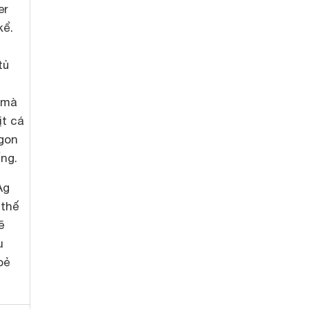
er
kể.
tủ
c
 mà
ịt cá
ngon
ng.
Ag
 thế
ẽ
u
oẻ