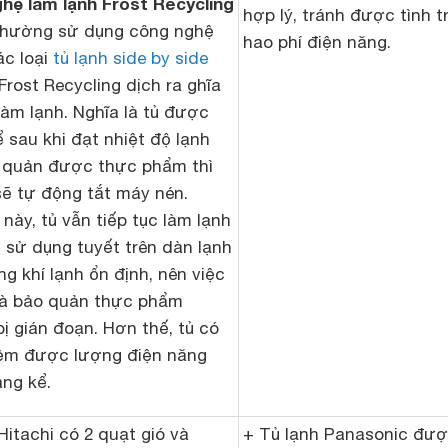
hệ làm lạnh Frost Recycling
hợp lý, tránh được tình t
 thường sử dụng công nghệ
hao phí điện năng.
ác loại
tủ lạnh side by side
Frost Recycling dịch ra ghĩa
 làm lạnh. Nghĩa là tủ được
ể sau khi đạt nhiệt độ lạnh
 quản được thực phẩm thì
sẽ tự động tắt máy nén.
này, tủ vẫn tiếp tục làm lạnh
 sử dụng tuyết trên dàn lạnh
ng khí lạnh ổn định, nên việc
và bảo quản thực phẩm
ị gián đoạn. Hơn thế, tủ có
kiệm được lượng điện năng
áng kể.
Hitachi có 2 quạt gió và
+ Tủ lạnh Panasonic đư