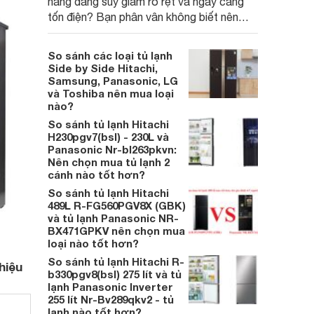
năng đang suy giảm rõ rệt và ngày càng
tốn điện? Bạn phân vân không biết nên
mua tủ lạnh LG, Panasonic, Toshiba hay
Hitachi để thay thế chiếc tủ cũ này nhưng
So sánh các loại tủ lạnh
chưa biết nên chọn sản phẩm của thương
Side by Side Hitachi,
hiệu nào?
Samsung, Panasonic, LG
và Toshiba nên mua loại
nào?
So sánh tủ lạnh Hitachi
H230pgv7(bsl) - 230L và
Panasonic Nr-bl263pkvn:
Nên chọn mua tủ lạnh 2
cánh nào tốt hơn?
So sánh tủ lạnh Hitachi
489L R-FG560PGV8X (GBK)
và tủ lạnh Panasonic NR-
BX471GPKV nên chọn mua
loại nào tốt hơn?
So sánh tủ lạnh Hitachi R-
hiệu
b330pgv8(bsl) 275 lít và tủ
lạnh Panasonic Inverter
255 lít Nr-Bv289qkv2 - tủ
lạnh nào tốt hơn?