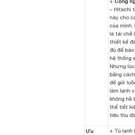
Công ng
+
– Hitachi
này cho c
của mình. 
là tái chế
thiết kế đ
đủ để bảo
hệ thống 
Nhưng lúc 
bằng cách
để giữ luồ
làm lạnh 
không hề b
thể tiết 
tiêu thụ đ
Ưu
+ Tủ lạnh 