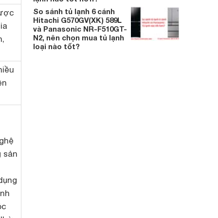
So sánh tủ lạnh 6 cánh
được
Hitachi G570GV(XK) 589L
ia
và Panasonic NR-F510GT-
N2, nên chọn mua tủ lạnh
n,
loại nào tốt?
hiều
ện
nghệ
g sản
dụng
ạnh
óc