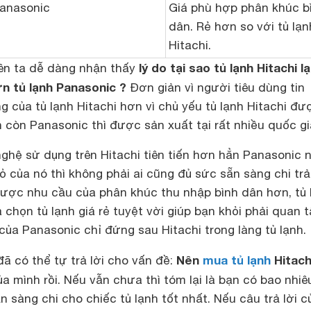
anasonic
Giá phù hợp phân khúc b
dân. Rẻ hơn so với tủ lạn
Hitachi.
lý do tại sao tủ lạnh Hitachi lạ
ên ta dễ dàng nhận thấy
 tủ lạnh Panasonic ?
Đơn giản vì người tiêu dùng tin
 của tủ lạnh Hitachi hơn vì chủ yếu tủ lạnh Hitachi đư
n còn Panasonic thì được sản xuất tại rất nhiều quốc gi
ghệ sử dụng trên Hitachi tiên tiến hơn hẳn Panasonic
 của nó thì không phải ai cũng đủ sức sẵn sàng chi trả
ược nhu cầu của phân khúc thu nhập bình dân hơn, tủ 
 chọn tủ lạnh giá rẻ tuyệt vời giúp bạn khỏi phải quan 
 của Panasonic chỉ đứng sau Hitachi trong làng tủ lạnh.
Nên
mua tủ lạnh
Hitach
đã có thể tự trả lời cho vấn đề:
a mình rồi. Nếu vẫn chưa thì tóm lại là bạn có bao nhiê
n sàng chi cho chiếc tủ lạnh tốt nhất. Nếu câu trả lời c