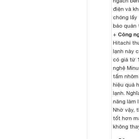
ngách bên 
điện và kh
chóng lấy 
bảo quản 
Công ng
+
Hitachi t
lạnh này ch
có giá từ 
nghệ Minu
tấm nhôm 
hiệu quả 
lạnh. Ngh
năng làm 
Nhờ vậy, 
tốt hơn m
không thay