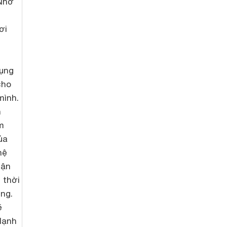
 Nhờ
ơi
ụng
cho
mình.
n
m
ủa
hệ
hận
 thời
ng.
ẽ
 lạnh