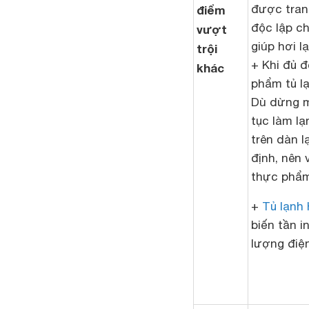
được trang
điểm
độc lập c
vượt
giúp hơi l
trội
+ Khi đủ 
khác
phẩm tủ l
Dù dừng m
tục làm l
trên dàn l
định, nên 
thực phẩm
+
Tủ lạnh 
biến tần i
lượng điện