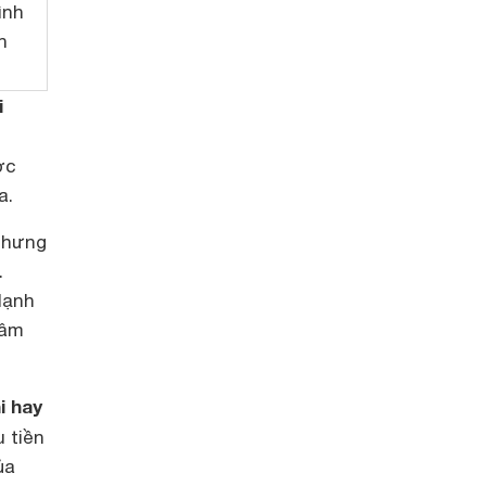
ình
h
i
ợc
a.
 nhưng
.
lạnh
tâm
i hay
u tiền
ủa