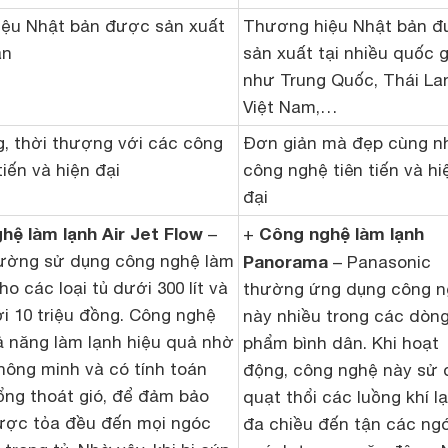
ệu Nhật bản được sản xuất
Thương hiệu Nhật bản 
an
sản xuất tại nhiều quốc g
như Trung Quốc, Thái La
Việt Nam,…
g, thời thượng với các công
Đơn giản mà đẹp cùng n
tiến và hiện đại
công nghệ tiên tiến và hi
đại
hệ làm lạnh Air Jet Flow
Công nghệ làm lạnh
–
+
hường sử dụng công nghệ làm
Panorama
– Panasonic
ho các loại tủ dưới 300 lít và
thường ứng dụng công 
i 10 triệu đồng. Công nghệ
này nhiều trong các dòn
ả năng làm lạnh hiệu quả nhờ
phẩm bình dân. Khi hoạt
thông minh và có tính toán
động, công nghệ này sử 
ổng thoát gió, để đảm bảo
quạt thổi các luồng khí l
được tỏa đều đến mọi ngóc
đa chiều đến tận các ng