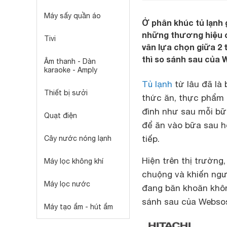
Máy sấy quần áo
Ở phân khúc tủ lạnh 
những thương hiệu c
Tivi
vân lựa chọn giữa 2 
thì so sánh sau của 
Âm thanh - Dàn
karaoke - Amply
Tủ lạnh
từ lâu đã là 
Thiết bị sưởi
thức ăn, thực phẩm 
đình như sau mỗi bữ
Quạt điện
để ăn vào bữa sau h
tiếp.
Cây nước nóng lạnh
Hiện trên thị trường
Máy lọc không khí
chuộng và khiến ngư
Máy lọc nước
đang băn khoăn khôn
sánh sau của Websosa
Máy tạo ẩm - hút ẩm