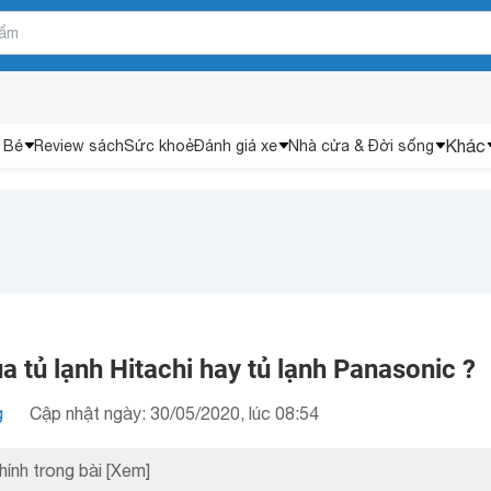
Khác
 Bé
Review sách
Sức khoẻ
Đánh giá xe
Nhà cửa & Đời sống
 tủ lạnh Hitachi hay tủ lạnh Panasonic ?
g
Cập nhật ngày: 30/05/2020, lúc 08:54
hính trong bài
[Xem]