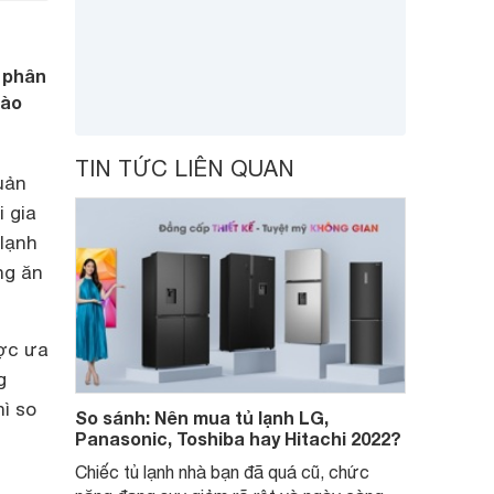
 phân
nào
TIN TỨC LIÊN QUAN
uản
 gia
lạnh
ng ăn
ược ưa
g
ì so
So sánh: Nên mua tủ lạnh LG,
Panasonic, Toshiba hay Hitachi 2022?
Chiếc tủ lạnh nhà bạn đã quá cũ, chức