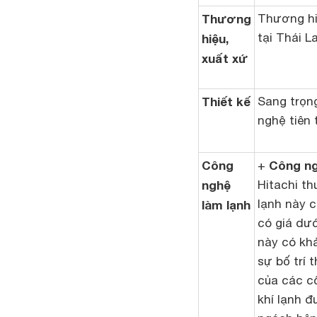
Thương
Thương hi
tại Thái L
hiệu,
xuất xứ
Thiết kế
Sang trọn
nghệ tiên 
Công
Công ng
+
nghệ
Hitachi t
lạnh này c
làm lạnh
có giá dướ
này có kh
sự bố trí 
của các c
khí lạnh 