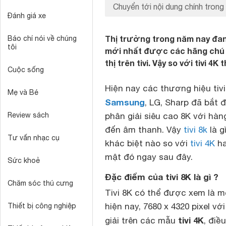
Chuyển tới nội dung chính trong 
Đánh giá xe
Thị trường trong năm nay đang 
Báo chí nói về chúng
tôi
mới nhất được các hãng chú 
thị trên tivi. Vậy so với tivi 4K
Cuộc sống
Hiện nay các thương hiệu ti
Mẹ và Bé
Samsung
, LG, Sharp đã bắt 
Review sách
phân giải siêu cao 8K với hàn
đến âm thanh. Vậy
tivi 8k
là g
Tư vấn nhạc cụ
khác biệt nào so với
tivi 4K
ha
mật đó ngay sau đây.
Sức khoẻ
Đặc điểm của tivi 8K là gì ?
Chăm sóc thú cưng
Tivi 8K có thể được xem là một 
hiện nay, 7680 x 4320 pixel v
Thiết bị công nghiệp
tivi 4K
giải trên các mẫu
, điều