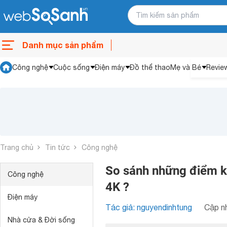
Danh mục sản phẩm
Công nghệ
Cuộc sống
Điện máy
Đồ thể thao
Mẹ và Bé
Revie
Trang chủ
Tin tức
Công nghệ
So sánh những điểm khá
Công nghệ
4K ?
Điện máy
Tác giả: nguyendinhtung
Cập nh
Nhà cửa & Đời sống