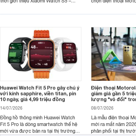
thời giới thiệu Xiaomi Watch S5 –
chọn điện thoại Mot
phiên bản nâng cấp mới nhất của
với các nhu cầu sử d
dòng đồng hồ thông minh cao cấp
giải trí, chụp ảnh đế
Watch S.
ngày.
Huawei Watch Fit 5 Pro gây chú ý
Điện thoại Motoro
với kính sapphire, viền titan, pin
giảm giá gần 5 tri
10 ngày, giá 4,99 triệu đồng
lượng "vô đối" tr
14/07/2026
08/07/2026
Đồng hồ thông minh Huawei Watch
Là mẫu điện thoại Mo
Fit 5 Pro là dòng smartwatch thế hệ
mới ra mắt năm 202
mới vừa được bán ra tại thị trường
phân phối tại thị trư