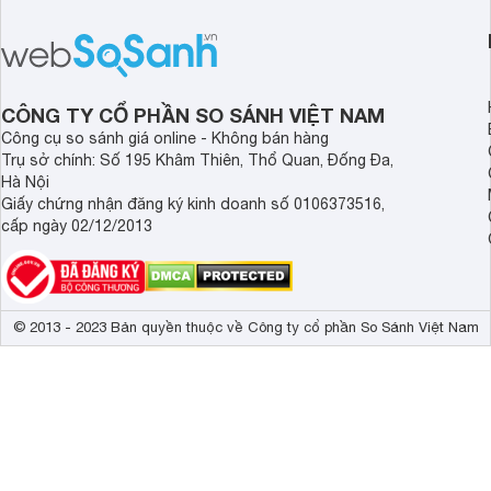
Việt Nam năm 2026. Sản phẩm phát
Motorola Signature
huy thế mạnh từ thế hệ tiền nhiệm với
khúc cao cấp. Hiện 
thiết kế thời thượng cùng nhiều tính
được nhiều đại lý á
năng hiện đại.
trình giảm giá hấp d
thêm một lựa chọn c
CÔNG TY CỔ PHẦN SO SÁNH VIỆT NAM
người dùng Việt.
Công cụ so sánh giá online - Không bán hàng
Trụ sở chính: Số 195 Khâm Thiên, Thổ Quan, Đống Đa,
Hà Nội
Giấy chứng nhận đăng ký kinh doanh số 0106373516,
cấp ngày 02/12/2013
© 2013 - 2023 Bản quyền thuộc về Công ty cổ phần So Sánh Việt Nam