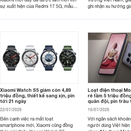
sự xuất hiện của Redmi 17 5G, mẫu
ghi nhận xu hướng gi
máy đang nhận được sự quan tâm
cửa hàng phân phối c
của nhiều khách hàng.
nhiên, mức độ giảm 
máy có sự khác biệt 
Xiaomi Watch S5 giảm còn 4,89
Loạt điện thoại Mo
triệu đồng, thiết kế sang xịn, pin
rẻ tầm 5 triệu đồn
tới 21 ngày
quân đội, pin trâu
22/07/2026
16/07/2026
Bên cạnh việc ra mắt loạt
Với ngân sách khoảng
smartphone mới, Xiaomi cũng đồng
người dùng Việt hiện