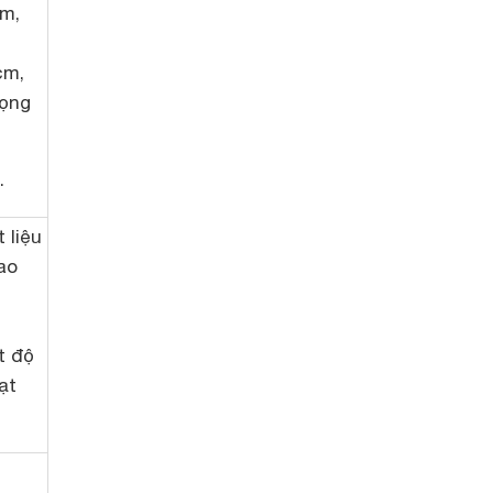
cm,
cm,
rọng
.
 liệu
ao
t độ
ạt