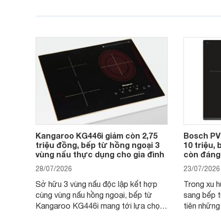
cao. Tuy nhiên, trên thị trường hiện
536.61.88
nay, mẫu bếp từ Bosch 3 vùng nấu
hàng, siêu 
PUC61KAA5E lại đang được nhiều
đưa tới lự
đơn vị phân phối với mức giá khá dễ
gia đình.
tiếp cận, thu hút sự quan tâm của
nhiều người tiêu dùng.
Kangaroo KG446i giảm còn 2,75
Bosch PV
triệu đồng, bếp từ hồng ngoại 3
10 triệu,
vùng nấu thực dụng cho gia đình
còn đáng
28/07/2026
23/07/2026
Sở hữu 3 vùng nấu độc lập kết hợp
Trong xu 
cùng vùng nấu hồng ngoại, bếp từ
sang bếp t
Kangaroo KG446i mang tới lựa chọn
tiên những
đáng cân nhắc cho nhu cầu nấu
nướng cao,