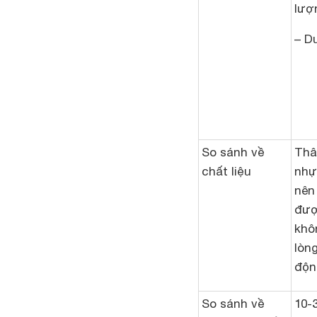
lượn
– Du
So sánh về
Thâ
chất liệu
nhự
nên
đượ
khô
lòng
độn
So sánh về
10-