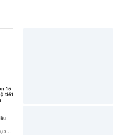
òn 15
ộ tiết
h
iều
t
lựa