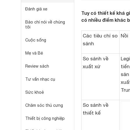
Đánh giá xe
Tuy có thiết kế khá 
có nhiều điểm khác bi
Báo chí nói về chúng
tôi
Các tiêu chí so
Nồi
Cuộc sống
sánh
Mẹ và Bé
So sánh về
Leg
xuất xứ
tiế
Review sách
sản
Tư vấn nhạc cụ
xuấ
Tru
Sức khoẻ
So sánh về
Chăm sóc thú cưng
thiết kế
Thiết bị công nghiệp