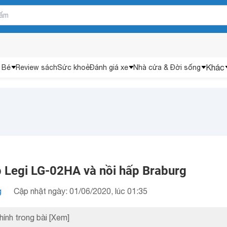
Khác
 Bé
Review sách
Sức khoẻ
Đánh giá xe
Nhà cửa & Đời sống
p Legi LG-02HA và nồi hấp Braburg
g
Cập nhật ngày: 01/06/2020, lúc 01:35
hính trong bài
[Xem]