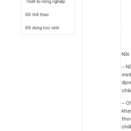
Thiết bị nông nghiệp
Đồ thể thao
Đồ dùng học sinh
Nồi
– N
min
đựn
châ
– C
khay
thướ
chiề