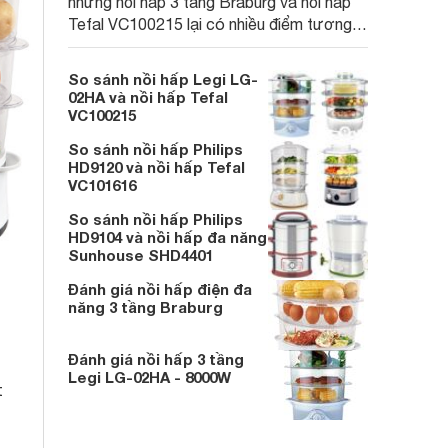
nhưng nồi hấp 3 tầng Braburg và nồi hấp
Tefal VC100215 lại có nhiều điểm tương
đồng về công suất cùng một vài tính năng
khác.
So sánh nồi hấp Legi LG-
02HA và nồi hấp Tefal
VC100215
So sánh nồi hấp Philips
HD9120 và nồi hấp Tefal
VC101616
So sánh nồi hấp Philips
HD9104 và nồi hấp đa năng
Sunhouse SHD4401
Đánh giá nồi hấp điện đa
năng 3 tầng Braburg
Đánh giá nồi hấp 3 tầng
Legi LG-02HA - 8000W
t