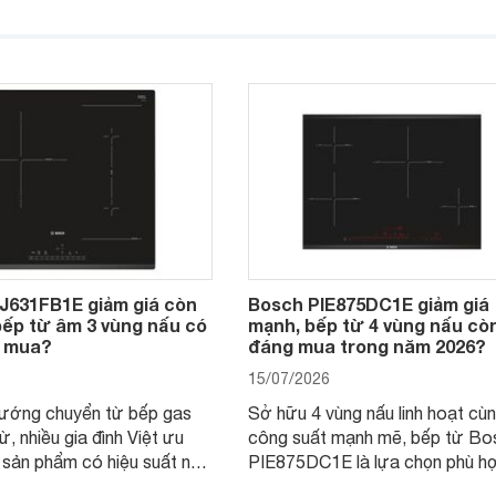
6 còn đang được nhiều cửa
chọn đáng cân nhắc cho các gia
thị điện máy giảm giá sâu,
Việt, nhất là trong bối cảnh giá 
a chọn chất lượng cho các
đang được điều chỉnh giảm sâu
J631FB1E giảm giá còn
Bosch PIE875DC1E giảm giá
 bếp từ âm 3 vùng nấu có
mạnh, bếp từ 4 vùng nấu cò
 mua?
đáng mua trong năm 2026?
15/07/2026
hướng chuyển từ bếp gas
Sở hữu 4 vùng nấu linh hoạt cù
ừ, nhiều gia đình Việt ưu
công suất mạnh mẽ, bếp từ Bo
 sản phẩm có hiệu suất nấu
PIE875DC1E là lựa chọn phù h
 độ bền tốt và đến từ các
nhu cầu nấu nướng của gia đình