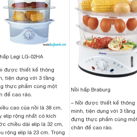
 hấp Legi LG-02HA
ồi được thiết kế thông
h, tiện dụng với 3 tầng
g thực phẩm cùng một
Nồi hấp Braburg
n đế cao ráo.
– Nồi được thiết kế thông
hiều cao của nồi là 38 cm,
minh, tiện dụng với 3 tầng
 elip rộng nhất có kích
đựng thực phẩm cùng mộ
c chiều dài elip là 32 cm,
chân đế cao ráo.
u rộng elip là 23 cm. Trọng