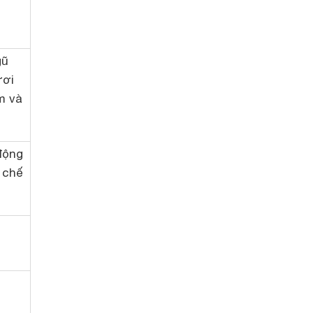
gũ
ươi
m và
động
n chế