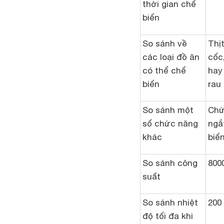
thời gian chế
biến
So sánh về
Thịt
các loại đồ ăn
cốc
có thể chế
hay
biến
rau
So sánh một
Chứ
số chức năng
ngắ
khác
biế
So sánh công
800
suất
So sánh nhiệt
200
độ tối đa khi