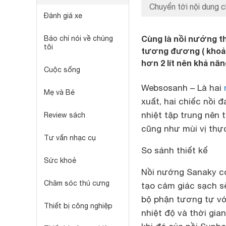
Chuyển tới nội dung c
Đánh giá xe
Cùng là nồi nướng th
Báo chí nói về chúng
tôi
tương đương ( khoản
hơn 2 lít nên khả n
Cuộc sống
Websosanh – Là hai
Mẹ và Bé
xuất, hai chiếc nồi
nhiệt tập trung nên
Review sách
cũng như mùi vị thự
Tư vấn nhạc cụ
So sánh thiết kế
Sức khoẻ
Nồi nướng Sanaky có
Chăm sóc thú cưng
tạo cảm giác sạch sẽ
bộ phận tương tự vớ
Thiết bị công nghiệp
nhiệt độ và thời gi