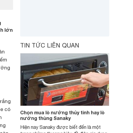
g
ch lớn
TIN TỨC LIÊN QUAN
sản
iểm
dưỡng
trắng
se có
Chọn mua lò nướng thủy tinh hay lò
n
nướng thùng Sanaky
ong
Hiện nay Sanaky được biết đến là một