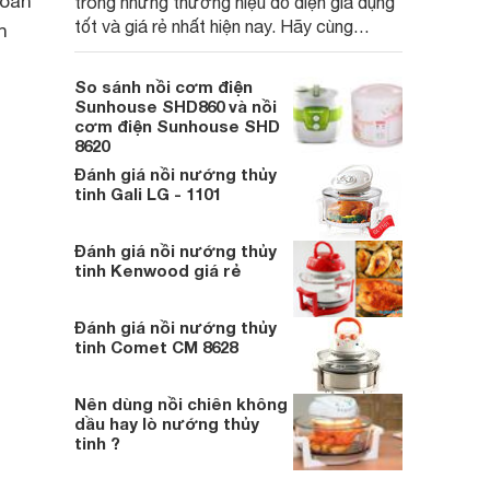
hoàn
trong những thương hiệu đồ điện gia dụng
tốt và giá rẻ nhất hiện nay. Hãy cùng
n
chúng tôi tìm hiểu thêm về thương hiệu lò
nướng Sanaky hiện nay
So sánh nồi cơm điện
Sunhouse SHD860 và nồi
cơm điện Sunhouse SHD
8620
Đánh giá nồi nướng thủy
tinh Gali LG - 1101
Đánh giá nồi nướng thủy
tinh Kenwood giá rẻ
Đánh giá nồi nướng thủy
tinh Comet CM 8628
Nên dùng nồi chiên không
dầu hay lò nướng thủy
tinh ?