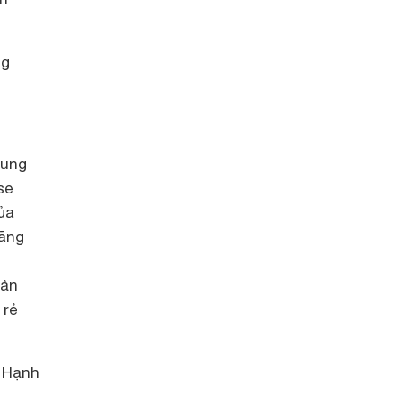
ng
dung
se
ủa
hãng
i
sản
rẻ
 Hạnh