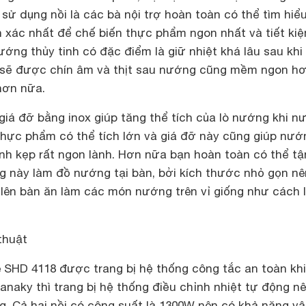
n sử dụng nồi là các bà nội trợ hoàn toàn có thể tìm hiể
h xác nhất để chế biến thực phẩm ngon nhất và tiết ki
ướng thủy tinh có đặc điểm là giữ nhiệt khá lâu sau khi 
sẽ được chín âm và thịt sau nướng cũng mềm ngon hơ
hơn nữa.
giá đỡ bằng inox giúp tăng thể tích của lò nướng khi n
 thực phẩm có thể tích lớn và giá đỡ này cũng giúp nướ
ánh kẹp rất ngon lành. Hơn nữa bạn hoàn toàn có thể tậ
g này làm đồ nướng tại bàn, bởi kích thước nhỏ gọn nê
t lên bàn ăn làm các món nướng trên vỉ giống như cách 
thuật
SHD 4118 được trang bị hệ thống công tắc an toàn khi
naky thì trang bị hệ thống điều chỉnh nhiệt tự động nê
g. Cả hai nồi có công suất là 1300W nên có khả năng v