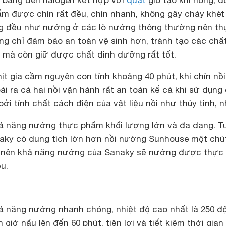
 bằng đèn halogen kết hợp với
quạt
gió tạo khí nóng, đ
hẩm được chín rất đều, chín nhanh, không gây cháy khét
ng đều như nướng ở các lò nướng thông thường nên th
g chỉ đảm bảo an toàn vệ sinh hơn, tránh tạo các chấ
ra mà còn giữ được chất dinh dưỡng rất tốt.
hịt gia cầm nguyên con tính khoảng 40 phút, khi chín nồi
i ra cả hai nồi vận hành rất an toàn kể cả khi sử dụng
ởi tính chất cách điện của vật liệu nồi như thủy tinh, 
hả năng nướng thực phẩm khối lượng lớn và đa dạng. T
aky có dung tích lớn hơn nồi nướng Sunhouse một chút
 lít nên khả năng nướng của Sanaky sẽ nướng được thực
u.
hả năng nướng nhanh chóng, nhiệt độ cao nhất là 250 đ
giờ nấu lên đến 60 phút, tiện lợi và tiết kiệm thời gian