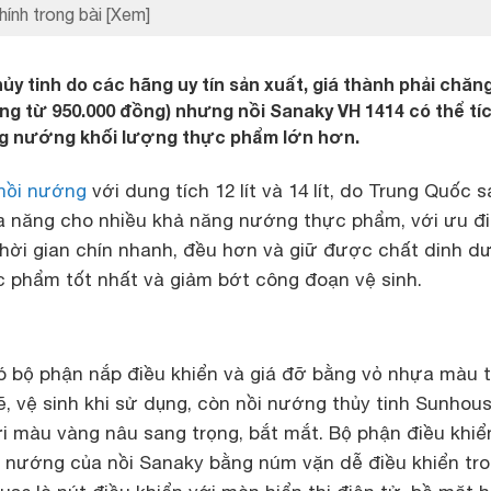
hính trong bài
[Xem]
ủy tinh do các hãng uy tín sản xuất, giá thành phải chăn
g từ 950.000 đồng) nhưng nồi Sanaky VH 1414 có thể tí
ăng nướng khối lượng thực phẩm lớn hơn.
nồi nướng
với dung tích 12 lít và 14 lít, do Trung Quốc 
 đa năng cho nhiều khả năng nướng thực phẩm, với ưu đ
 thời gian chín nhanh, đều hơn và giữ được chất dinh 
c phẩm tốt nhất và giảm bớt công đoạn vệ sinh.
 bộ phận nắp điều khiển và giá đỡ bằng vỏ nhựa màu 
, vệ sinh khi sử dụng, còn nồi nướng thủy tinh Sunhou
i màu vàng nâu sang trọng, bắt mắt. Bộ phận điều khiể
an nướng của nồi Sanaky bằng núm vặn dễ điều khiển tr