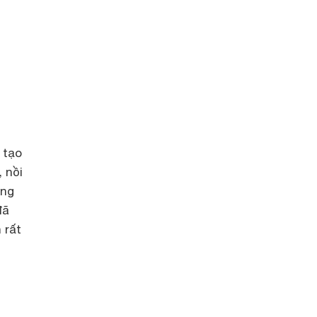
 tạo
 nồi
ụng
đã
 rất