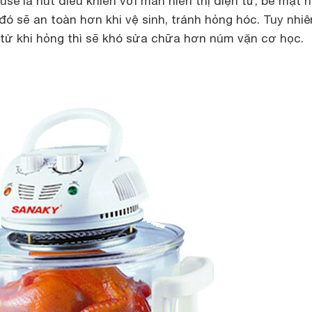
use là nút điều khiển với màn hiển thị điện tử, bề mặt 
ó sẽ an toàn hơn khi vệ sinh, tránh hỏng hóc. Tuy nhiê
 tử khi hỏng thì sẽ khó sửa chữa hơn núm vặn cơ học.