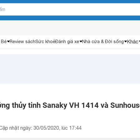
Khác
 Bé
Review sách
Sức khoẻ
Đánh giá xe
Nhà cửa & Đời sống
ớng thủy tinh Sanaky VH 1414 và Sunhous
Cập nhật ngày: 30/05/2020, lúc 17:44