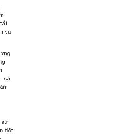
u
ệm
tắt
n và
ướng
ng
n
n cả
làm
 sử
n tiết
ận