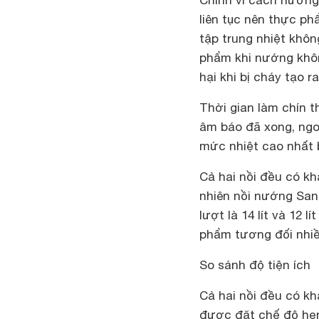
Chính vì cách nướng
liên tục nên thực p
tập trung nhiệt khô
phẩm khi nướng khôn
hại khi bị cháy tạo 
Thời gian làm chín t
âm báo đã xong, ngoà
mức nhiệt cao nhất b
Cả hai nồi đều có k
nhiên nồi nướng San
lượt là 14 lít và 12
phẩm tương đối nhiề
So sánh độ tiện ích
Cả hai nồi đều có k
được đặt chế độ hẹn 