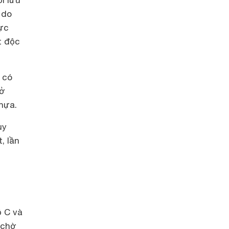
ối lưu
 do
ực
t độc
 có
 ở
nhựa.
uy
, lần
ộ C và
 chờ