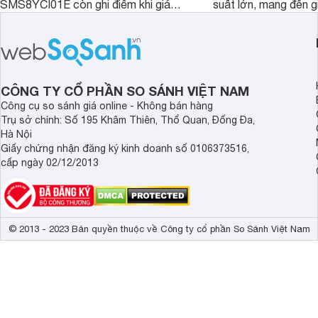
SMS8YCI01E còn ghi điểm khi giá
suất lớn, mang đến g
bán thực tế đã giảm đáng kể so với
nướng linh hoạt và h
thời điểm mới mở bán, mang lại tỷ lệ
gia đình.
giá trị/chi phí hấp dẫn hơn cho người
dùng đang tìm kiếm một mẫu máy rửa
bát cao cấp.
CÔNG TY CỔ PHẦN SO SÁNH VIỆT NAM
Công cụ so sánh giá online - Không bán hàng
Trụ sở chính: Số 195 Khâm Thiên, Thổ Quan, Đống Đa,
Hà Nội
Giấy chứng nhận đăng ký kinh doanh số 0106373516,
cấp ngày 02/12/2013
© 2013 - 2023 Bản quyền thuộc về Công ty cổ phần So Sánh Việt Nam