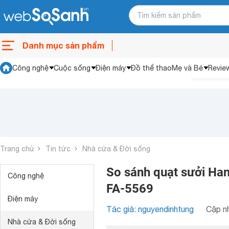
Danh mục sản phẩm
Công nghệ
Cuộc sống
Điện máy
Đồ thể thao
Mẹ và Bé
Revie
Trang chủ
Tin tức
Nhà cửa & Đời sống
So sánh quạt sưởi Hani
Công nghệ
FA-5569
Điện máy
Tác giả: nguyendinhtung
Cập nh
Nhà cửa & Đời sống