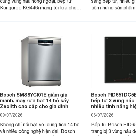
cùng vùng nấu hồng ngoại, bếp từ
sang bếp từ, nhiều gi
Kangaroo KG446i mang tới lựa chọn
tiên những sản phẩm 
đáng cân nhắc cho nhu cầu nấu
nướng cao, độ bền t
nướng tại gia đình. Hiện sản phẩm
thương hiệu uy tín. 
cũng đang được giảm giá khá sâu tại
PVJ631FB1E là một 
nhiều cửa hàng, đại lý.
mẫu bếp đáp ứng tốt 
Bosch SMS8YCI01E giảm giá
Bosch PID651DC5E 
mạnh, máy rửa bát 14 bộ sấy
bếp từ 3 vùng nấu 
Zeolith cao cấp cho gia đình
nhiều tính năng hi
09/07/2026
06/07/2026
Không chỉ nổi bật với dung tích 14 bộ
Bếp từ Bosch PID
và nhiều công nghệ hiện đại, Bosch
trang bị 3 vùng nấu 