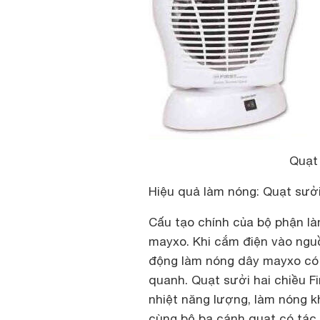
Quạt 
Hiệu quả làm nóng: Quạt sưởi
Cấu tạo chính của bộ phận là
mayxo. Khi cắm điện vào nguồ
động làm nóng dây mayxo có b
quanh. Quạt sưởi hai chiều F
nhiệt năng lượng, làm nóng k
cùng bộ ba cánh quạt có tác 