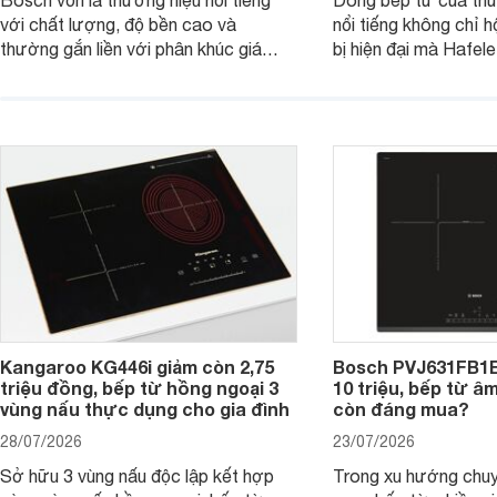
Bosch vốn là thương hiệu nổi tiếng
Dòng bếp từ của th
với chất lượng, độ bền cao và
nổi tiếng không chỉ hộ
thường gắn liền với phân khúc giá
bị hiện đại mà Hafe
cao. Tuy nhiên, trên thị trường hiện
536.61.886 còn đan
nay, mẫu bếp từ Bosch 3 vùng nấu
hàng, siêu thị điện m
PUC61KAA5E lại đang được nhiều
đưa tới lựa chọn ch
đơn vị phân phối với mức giá khá dễ
gia đình.
tiếp cận, thu hút sự quan tâm của
nhiều người tiêu dùng.
Kangaroo KG446i giảm còn 2,75
Bosch PVJ631FB1E
triệu đồng, bếp từ hồng ngoại 3
10 triệu, bếp từ â
vùng nấu thực dụng cho gia đình
còn đáng mua?
28/07/2026
23/07/2026
Sở hữu 3 vùng nấu độc lập kết hợp
Trong xu hướng chuy