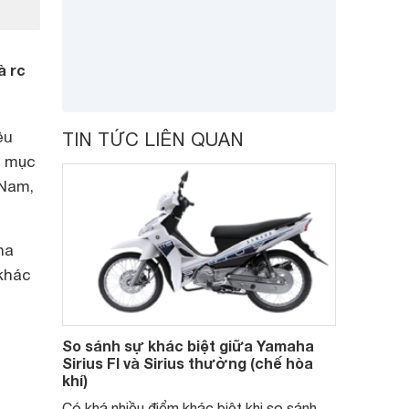
à rc
ều
TIN TỨC LIÊN QUAN
u mục
 Nam,
ha
 khác
So sánh sự khác biệt giữa Yamaha
Sirius FI và Sirius thường (chế hòa
khí)
Có khá nhiều điểm khác biệt khi so sánh