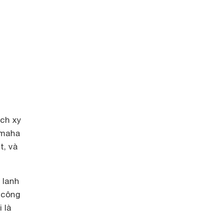
ích xy
amaha
t, và
 lanh
 công
 là