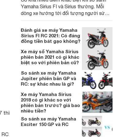
Yamaha Sirius FI và Sirius thường. Mỗi
dòng xe hướng tới đối tượng người sử
dụng khác nhau, bài viết dưới đây sẽ giúp
bạn hiểu hơn.
Đánh giá xe máy Yamaha
Sirius FI RC 2021: Có đáng
đồng tiền bát gạo không?
Xe máy số Yamaha Sirius
phiên bản 2021 có gì khác
biệt so với phiên bản cũ?
So sánh xe máy Yamaha
Jupiter phiên bản GP và
RC: sự khác nhau là gì?
Xe máy Yamaha Sirius
2018 có gì khác so với
phiên bản trước? giá bao
nhiêu tiền?
 thì
So sánh xe máy Yamaha
Exciter 150 GP và RC
a RC