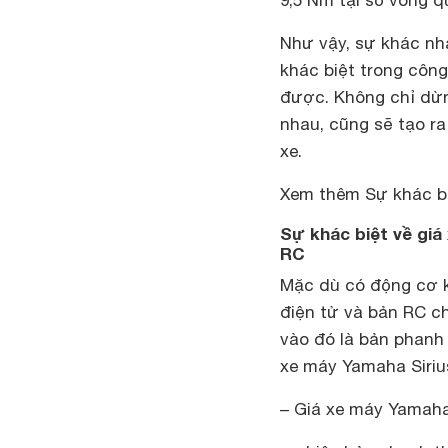
9,5 Nm tại số vòng q
Như vậy, sự khác nh
khác biệt trong côn
được. Không chỉ dừng
nhau, cũng sẽ tạo ra
xe.
Xem thêm Sự khác bi
Sự khác biệt về giá
RC
Mặc dù có động cơ k
điện tử và bản RC ch
vào đó là bản phanh
xe máy Yamaha Siriu
– Giá xe máy Yamaha 