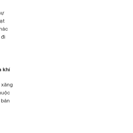
sự
ạt
khác
 đi
 khí
 xăng
thuộc
 bản