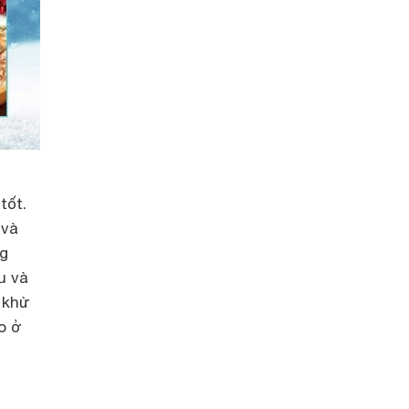
tốt.
 và
ng
u và
 khử
o ở