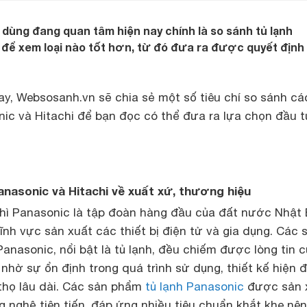
dùng đang quan tâm hiện nay chính là so sánh tủ lạnh
 để xem loại nào tốt hơn, từ đó đưa ra được quyết định
ay, Websosanh.vn sẽ chia sẻ một số tiêu chí so sánh cá
ic và Hitachi để bạn đọc có thể đưa ra lựa chọn đầu tư
Panasonic và Hitachi về xuất xứ, thương hiệu
thì
Panasonic là tập đoàn hàng đầu của đất nước Nhật
lĩnh vực sản xuất các thiết bị điện tử và gia dụng. Các 
nasonic, nổi bật là tủ lạnh, đều chiếm được lòng tin 
 nhờ sự ổn định trong quá trình sử dụng, thiết kế hiện đ
 thọ lâu dài. Các sản phẩm
tủ lạnh Panasonic
được sản 
 nghệ tiên tiến, đáp ứng nhiều tiêu chuẩn khắt khe nên