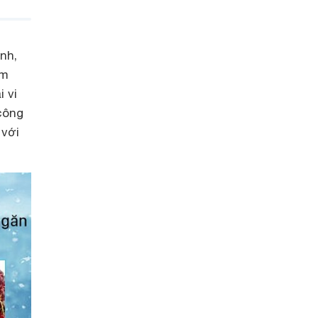
nh,
ấm
 vi
công
 với