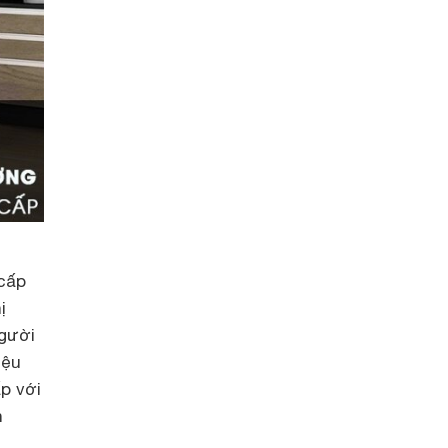
 cấp
ị
người
iệu
ấp với
n