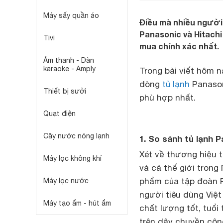
Máy sấy quần áo
Điều mà nhiều người 
Panasonic và Hitachi
Tivi
mua chính xác nhất.
Âm thanh - Dàn
karaoke - Amply
Trong bài viết hôm n
dòng
tủ lạnh
Panason
Thiết bị sưởi
phù hợp nhất.
Quạt điện
Cây nước nóng lạnh
1. So sánh tủ lạnh 
Xét về thương hiệu 
Máy lọc không khí
và cả thế giới trong 
phẩm của tập đoàn Pa
Máy lọc nước
người tiêu dùng Việt
Máy tạo ẩm - hút ẩm
chất lượng tốt, tuổi
trên dây chuyền công