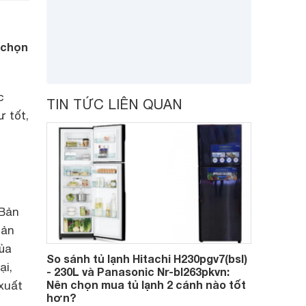
 chọn
c
TIN TỨC LIÊN QUAN
 tốt,
 Bản
sản
của
So sánh tủ lạnh Hitachi H230pgv7(bsl)
ại,
- 230L và Panasonic Nr-bl263pkvn:
Nên chọn mua tủ lạnh 2 cánh nào tốt
xuất
hơn?