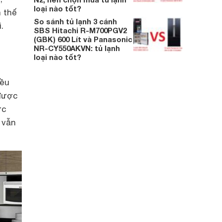
loại nào tốt?
n thế
So sánh tủ lạnh 3 cánh
.
SBS Hitachi R-M700PGV2
(GBK) 600 Lít và Panasonic
NR-CY550AKVN: tủ lạnh
loại nào tốt?
iều
 được
ức
 vẫn