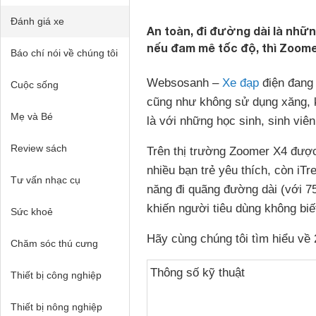
Đánh giá xe
An toàn, đi đường dài là nhữ
nếu đam mê tốc độ, thì Zoomer
Báo chí nói về chúng tôi
Websosanh –
Xe đạp
điện đang 
Cuộc sống
cũng như không sử dụng xăng, kh
Mẹ và Bé
là với những học sinh, sinh viê
Review sách
Trên thị trường Zoomer X4 được 
nhiều bạn trẻ yêu thích, còn iTr
Tư vấn nhạc cụ
năng đi quãng đường dài (với 7
khiến người tiêu dùng không biết
Sức khoẻ
Hãy cùng chúng tôi tìm hiểu về 
Chăm sóc thú cưng
Thông số kỹ thuật
Thiết bị công nghiệp
Thiết bị nông nghiệp