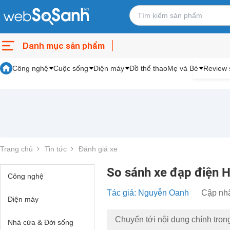
Danh mục sản phẩm
Công nghệ
Cuộc sống
Điện máy
Đồ thể thao
Mẹ và Bé
Review 
Trang chủ
Tin tức
Đánh giá xe
So sánh xe đạp điện H
Công nghệ
Tác giả: Nguyễn Oanh
Cập nhậ
Điện máy
Chuyển tới nội dung chính tron
Nhà cửa & Đời sống