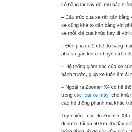
có bằng lái hay đội mũ bảo hiểm
– Cấu trúc của xe rất cân bằng 
xe cũng khá to cân bằng với ph
xe mỗi khi cua khúc hay đi với 
– Đèn pha có 2 chế độ sáng mạn
pha so gần khi di chuyển trên 
– Hệ thống giảm sóc của xe cũn
bánh trước, giúp xe luôn êm ái m
– Ngoài ra Zoomer X4 có hệ thố
trong
các loại xe máy
, cho khả 
các hệ thống phanh má khác tr
Tuy nhiên, mặc dù Zoomer X4 có
đi được tối đa 60 km khi đầy điệ
tiếng đồng hồ để sạc đầy điện ch