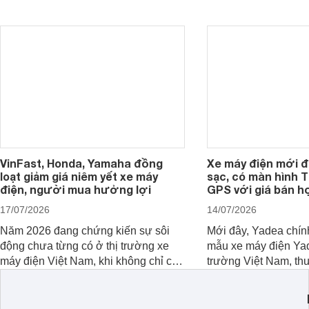
VinFast cho học sinh cấp 3 thì dưới
dạng của khách hàn
đây là loạt lựa chọn đáng cân nhắc.
VinFast, Honda, Yamaha đồng
Xe máy điện mới đi
loạt giảm giá niêm yết xe máy
sạc, có màn hình T
điện, người mua hưởng lợi
GPS với giá bán h
17/07/2026
14/07/2026
Năm 2026 đang chứng kiến sự sôi
Mới đây, Yadea chính
động chưa từng có ở thị trường xe
mẫu xe máy điện Yade
máy điện Việt Nam, khi không chỉ có
trường Việt Nam, th
được sự xuất hiện của nhiều sản
tầm trung với nhiều t
phẩm mới mà hàng loạt hãng như
hướng đến nhu cầu 
Honda, Yamaha, VinFast đang có
ngày của người dùn