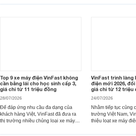
biệt, mẫu xe hiện đang được Yadea
VinFast cập nhật giá
áp dụng chương trình ưu đãi, giúp
mẫu Evo trở thành l
khách hàng tiết kiệm chi phí khi mua
nhắc hơn với khách 
xe.
kiếm xe điện đi lại h
Top 9 xe máy điện VinFast không
VinFast trình làng 
cần bằng lái cho học sinh cấp 3,
điện mới 2026, đổi 
giá chỉ từ 11 triệu đồng
giá chỉ từ 12 triệu
28/07/2026
24/07/2026
Để đáp ứng nhu cầu đa dạng của
Nhằm tiếp tục củng cố
khách hàng Việt, VinFast đã đưa ra
trường Việt Nam, Vin
thị trường nhiều chủng loại xe máy
thiệu loạt xe máy đi
điện khác nhau. Nếu như khách hàng
nhiều lựa chọn ở cá
đang có nhu cầu mua xe máy điện
nhau, đáp ứng nhu 