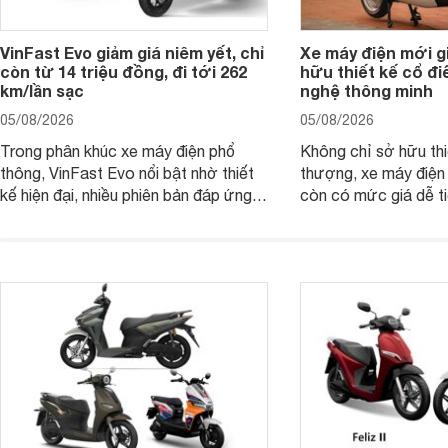
VinFast Evo giảm giá niêm yết, chỉ
Xe máy điện mới gi
còn từ 14 triệu đồng, đi tới 262
hữu thiết kế cổ đi
km/lần sạc
nghệ thông minh
05/08/2026
05/08/2026
Trong phân khúc xe máy điện phổ
Không chỉ sở hữu thi
thông, VinFast Evo nổi bật nhờ thiết
thượng, xe máy điện
kế hiện đại, nhiều phiên bản đáp ứng
còn có mức giá dễ t
các nhu cầu sử dụng khác nhau. Việc
với nhiều khách hàng 
VinFast cập nhật giá bán giúp các
tối đa 48 km/h, mẫu 
mẫu Evo trở thành lựa chọn đáng cân
tốt nhu cầu di chuyể
nhắc hơn với khách hàng đang tìm
biệt phù hợp với nhó
kiếm xe điện đi lại hằng ngày.
từ đủ 16 tuổi trở lên.