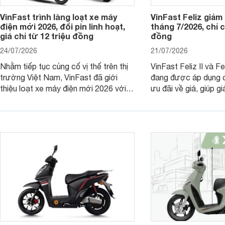
VinFast trình làng loạt xe máy
VinFast Feliz giảm
điện mới 2026, đổi pin linh hoạt,
tháng 7/2026, chỉ c
giá chỉ từ 12 triệu đồng
đồng
24/07/2026
21/07/2026
Nhằm tiếp tục củng cố vị thế trên thị
VinFast Feliz II và F
trường Việt Nam, VinFast đã giới
đang được áp dụng c
thiệu loạt xe máy điện mới 2026 với
ưu đãi về giá, giúp g
nhiều lựa chọn ở các phân khúc khác
phí mua xe. Nhờ sự 
nhau, đáp ứng nhu cầu ngày càng đa
mức giá cạnh tranh, t
dạng của khách hàng.
và khả năng vận hành 
này tiếp tục là nhữn
điện đáng chú ý tron
thông.