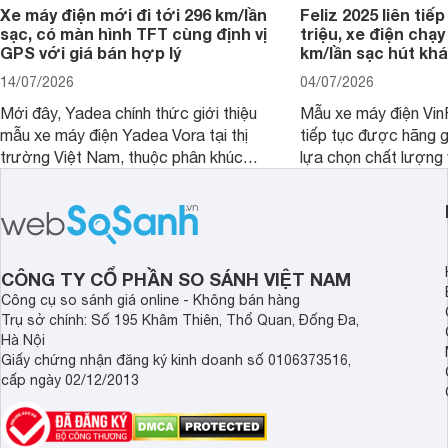
Xe máy điện mới đi tới 296 km/lần
Feliz 2025 liên tiếp
sạc, có màn hình TFT cùng định vị
triệu, xe điện chạy
GPS với giá bán hợp lý
km/lần sạc hút khá
14/07/2026
04/07/2026
Mới đây, Yadea chính thức giới thiệu
Mẫu xe máy điện Vin
mẫu xe máy điện Yadea Vora tại thị
tiếp tục được hãng g
trường Việt Nam, thuộc phân khúc
lựa chọn chất lượng 
tầm trung với nhiều trang bị hiện đại
bị ấn tượng.
hướng đến nhu cầu di chuyển hằng
ngày của người dùng.
CÔNG TY CỔ PHẦN SO SÁNH VIỆT NAM
Công cụ so sánh giá online - Không bán hàng
Trụ sở chính: Số 195 Khâm Thiên, Thổ Quan, Đống Đa,
Hà Nội
Giấy chứng nhận đăng ký kinh doanh số 0106373516,
cấp ngày 02/12/2013