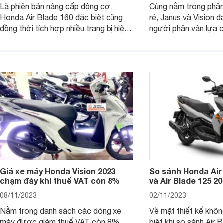
Là phiên bản nâng cấp động cơ,
Cùng nằm trong phân
Honda Air Blade 160 đặc biệt cũng
rẻ, Janus và Vision đ
đồng thời tích hợp nhiều trang bị hiện
người phân vân lựa c
đại, trong đó có cả ABS cao cấp. Bài
sánh Yamaha Janus 
viết dưới đây sẽ giúp bạn hiểu hơn về
dưới đây sẽ giúp bạn
chiếc xe tay ga này.
ích để lựa chọn chính
Giá xe máy Honda Vision 2023
So sánh Honda Air
chạm đáy khi thuế VAT còn 8%
và Air Blade 125 2
08/11/2023
02/11/2023
Nằm trong danh sách các dòng xe
Về mặt thiết kế khôn
máy được giảm thuế VAT còn 8%,
biệt khi so sánh Air 