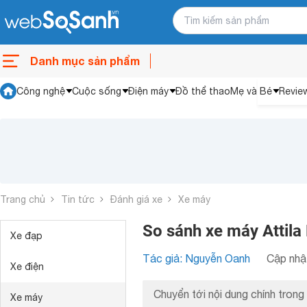
Danh mục sản phẩm
Công nghệ
Cuộc sống
Điện máy
Đồ thể thao
Mẹ và Bé
Revie
Trang chủ
Tin tức
Đánh giá xe
Xe máy
So sánh xe máy Attil
Xe đạp
Tác giả: Nguyễn Oanh
Cập nhật
Xe điện
Chuyển tới nội dung chính trong 
Xe máy