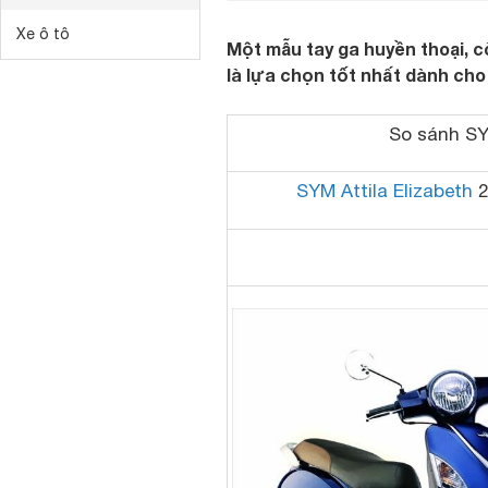
Xe ô tô
Một mẫu tay ga huyền thoại, c
là lựa chọn tốt nhất dành ch
So sánh
S
SYM Attila Elizabeth
2