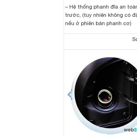
– Hệ thống phanh đĩa an toà
trước, (tuy nhiên không có đ
nếu ở phiên bản phanh cơ)
So