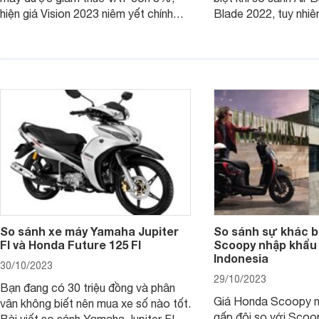
hiện giá Vision 2023 niêm yết chính
Blade 2022, tuy nhiê
hãng và tại đại lý đều có mức giảm
sự thay đổi lớn. Bài 
sâu so với cách đây 1 năm.
giúp bạn hiểu hơn nh
trên Honda Air Blade
phiên bản tiền nhiệm.
So sánh xe máy Yamaha Jupiter
So sánh sự khác b
FI và Honda Future 125 FI
Scoopy nhập khẩu 
Indonesia
30/10/2023
29/10/2023
Bạn đang có 30 triệu đồng và phân
Giá Honda Scoopy n
vân không biết nên mua xe số nào tốt.
gấp đôi so với Scoo