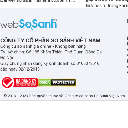
Bài viết so sánh Yamaha Jupiter FI và
Indonesia, trong khi 
Honda Future 125 FI dưới đây sẽ
hệt nhau. Vậy điều gì
giúp bạn có được quyết định chính
chênh lệch giá lớn tới
xác nhất.
sánh Honda Scoopy 
Indonesia dưới đây s
hơn.
CÔNG TY CỔ PHẦN SO SÁNH VIỆT NAM
Công cụ so sánh giá online - Không bán hàng
Trụ sở chính: Số 195 Khâm Thiên, Thổ Quan, Đống Đa,
Hà Nội
Giấy chứng nhận đăng ký kinh doanh số 0106373516,
cấp ngày 02/12/2013
© 2013 - 2023 Bản quyền thuộc về Công ty cổ phần So Sánh Việt Nam