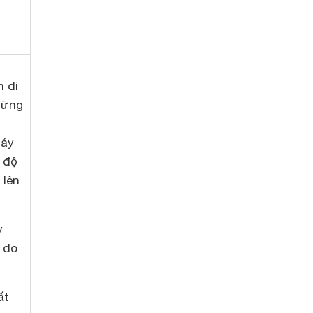
h di
hững
máy
 độ
 lên
y
, do
ất