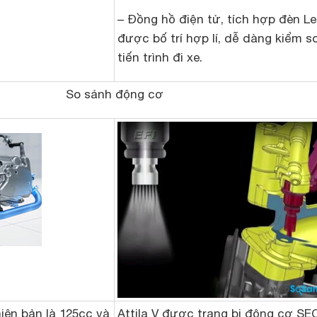
– Đồng hồ điện tử, tích hợp đèn L
được bố trí hợp lí, dễ dàng kiểm s
tiến trình đi xe.
So sánh động cơ
iên bản là 125cc và
Attila V được trang bị động cơ SEC