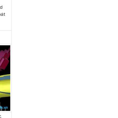
ed
oát
,