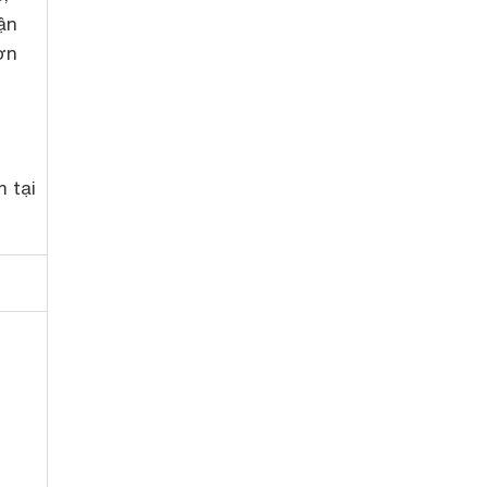
ận
ơn
 tại