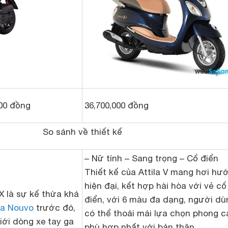
000 đồng
36,700,000 đồng
So sánh về thiết kế
– Nữ tính – Sang trọng – Cổ điển
Thiết kế của Attila V mang hơi hư
hiện đại, kết hợp hài hòa với vẻ cổ
 là sự kế thừa khá
điển, với 6 màu đa dạng, người dù
a Nouvo
trước đó,
có thể thoải mái lựa chọn phong 
ới dòng xe tay ga
phù hợp nhất với bản thân