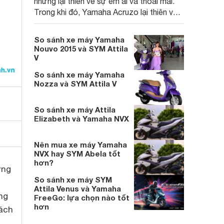
nhưng lại thiên về sự êm ái và thoải mái.
Trong khi đó, Yamaha Acruzo lại thiên về
sự mạnh mẽ và tiện dụng
So sánh xe máy Yamaha
Nouvo 2015 và SYM Attila
V
So sánh xe máy Yamaha
Nozza và SYM Attila V
So sánh xe máy Attila
Elizabeth và Yamaha NVX
Nên mua xe máy Yamaha
NVX hay SYM Abela tốt
hơn?
ớng
So sánh xe máy SYM
Attila Venus và Yamaha
ng
FreeGo: lựa chọn nào tốt
hơn
cách