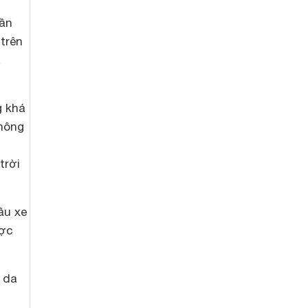
cần
trên
à
g khá
không
trời
ầu xe
ược
g da