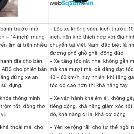
 bánh trước nhỏ
– Lốp xe không săm, kích thước 10
ch – 14 inch), mang
inch, nên khó thích hợp với địa hìn
yển êm ái trên nhiều
chuyển tại Việt Nam, đặc biệt là n
đường phố ghồ ghề, đông đúc
phanh đĩa cho bản
– Xe tăng tốc rất nhẹ, không gằn 
h ABS cho phiên bản
mà khá mượt mà, dễ dàng đạt tốc
năng dừng xe an
40 – 60 km/h, tuy nhiên, khi tăng ga
 sử dụng.
tốc độ cao hơn thì khá nặng tay
 khóa thông minh
– Xe vận hành khá êm ái, không gâ
trộm tốt, đồng thời
tiếng động, khả năng giảm xóc tốt
vị.
đó, khả năng đi lại khá cơ động
 khá thoải mái cho
– Yên xe rộng rãi, cho tư thế ngồi r