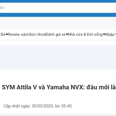
Khác
 Bé
Review sách
Sức khoẻ
Đánh giá xe
Nhà cửa & Đời sống
 SYM Attila V và Yamaha NVX: đâu mới là
Cập nhật ngày: 30/05/2020, lúc 05:40