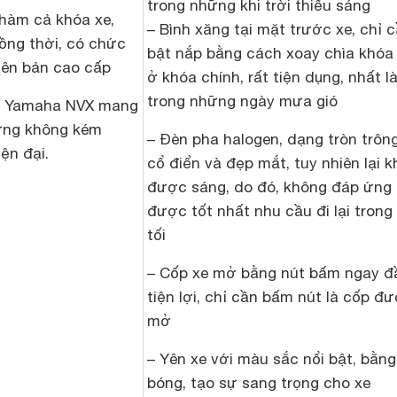
trong những khi trời thiếu sáng
 hàm cả khóa xe,
– Bình xăng tại mặt trước xe, chỉ 
ồng thời, có chức
bật nắp bằng cách xoay chìa khóa 
hiên bản cao cấp
ở khóa chính, rất tiện dụng, nhất l
trong những ngày mưa gió
áy Yamaha NVX mang
ưng không kém
– Đèn pha halogen, dạng tròn trôn
ện đại.
cổ điển và đẹp mắt, tuy nhiên lại 
được sáng, do đó, không đáp ứng
được tốt nhất nhu cầu đi lại trong 
tối
– Cốp xe mở bằng nút bấm ngay đ
tiện lợi, chỉ cần bấm nút là cốp đ
mở
– Yên xe với màu sắc nổi bật, bằn
bóng, tạo sự sang trọng cho xe