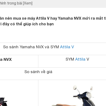
hính trong bài
[Xem]
n nên mua xe máy Attila V hay Yamaha NVX mới ra mắt t
 đây có thể giúp ích cho bạn
So sánh
Yamaha NVX
và SYM
Attila V
a NVX
SYM
Attila
V
So sánh về giá