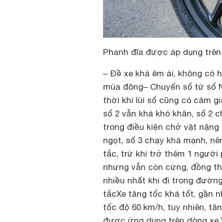
Phanh đĩa được áp dụng trên
– Đề xe khá êm ái, không có 
mùa đông
– Chuyển số từ số N
thời khi lùi số cũng có cảm g
số 2 vẫn khá khó khăn, số 2 
trong điều kiện chở vật nặng
ngọt, số 3 chạy khá mạnh, nê
tắc, trừ khi trở thêm 1 người
nhưng vẫn còn cứng, đồng th
nhiều nhất khi đi trong đườn
tắc
Xe tăng tốc khá tốt, gần 
tốc độ 60 km/h, tuy nhiên, tă
được ứng dụng trên dòng xe 