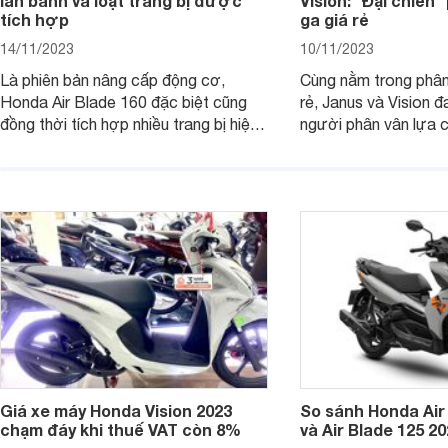
lăn bánh và loạt trang bị được
Vision: "Đại chiến
tích hợp
ga giá rẻ
14/11/2023
10/11/2023
Là phiên bản nâng cấp động cơ,
Cùng nằm trong phân
Honda Air Blade 160 đặc biệt cũng
rẻ, Janus và Vision đ
đồng thời tích hợp nhiều trang bị hiện
người phân vân lựa c
đại, trong đó có cả ABS cao cấp. Bài
sánh Yamaha Janus 
viết dưới đây sẽ giúp bạn hiểu hơn về
dưới đây sẽ giúp bạn
chiếc xe tay ga này.
ích để lựa chọn chính
Giá xe máy Honda Vision 2023
So sánh Honda Air
chạm đáy khi thuế VAT còn 8%
và Air Blade 125 2