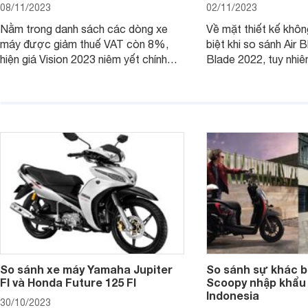
08/11/2023
02/11/2023
Nằm trong danh sách các dòng xe
Về mặt thiết kế khôn
máy được giảm thuế VAT còn 8%,
biệt khi so sánh Air 
hiện giá Vision 2023 niêm yết chính
Blade 2022, tuy nhiê
hãng và tại đại lý đều có mức giảm
sự thay đổi lớn. Bài 
sâu so với cách đây 1 năm.
giúp bạn hiểu hơn nh
trên Honda Air Blade
phiên bản tiền nhiệm.
So sánh xe máy Yamaha Jupiter
So sánh sự khác b
FI và Honda Future 125 FI
Scoopy nhập khẩu 
Indonesia
30/10/2023