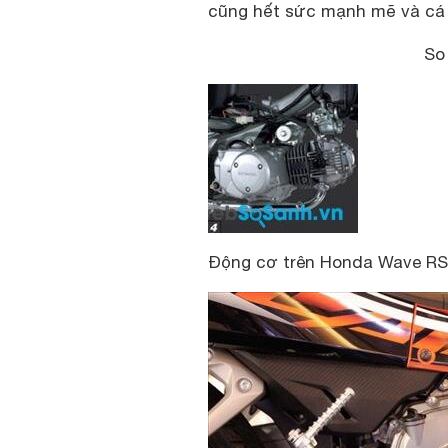
cũng hết sức mạnh mẽ và cá 
So
Động cơ trên Honda Wave RS