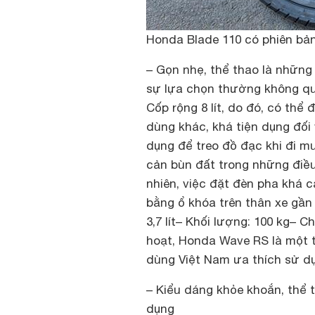
Honda Blade 110 có phiên bả
– Gọn nhẹ, thể thao là những
sự lựa chọn thường không qu
Cốp rộng 8 lít, do đó, có th
dùng khác, khá tiện dụng đối 
dụng để treo đồ đạc khi đi 
cản bùn đất trong những điều
nhiên, việc đặt đèn pha khá c
bằng ổ khóa trên thân xe gần
3,7 lít
– Khối lượng: 100 kg
– Ch
hoạt, Honda Wave RS là một 
dùng Việt Nam ưa thích sử d
– Kiểu dáng khỏe khoắn, thể t
dụng