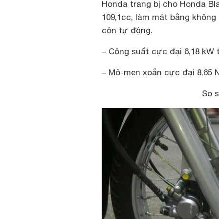
Honda trang bị cho Honda Bla
109,1cc, làm mát bằng không k
côn tự động.
– Công suất cực đại 6,18 kW 
– Mô-men xoắn cực đại 8,65 
So s