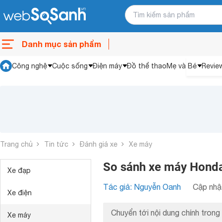
Danh mục sản phẩm
Công nghệ
Cuộc sống
Điện máy
Đồ thể thao
Mẹ và Bé
Revie
Trang chủ
Tin tức
Đánh giá xe
Xe máy
So sánh xe máy Hond
Xe đạp
Tác giả: Nguyễn Oanh
Cập nhật
Xe điện
Chuyển tới nội dung chính trong 
Xe máy