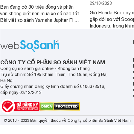
29/10/2023
Bạn đang có 30 triệu đồng và phân
Giá Honda Scoopy n
vân không biết nên mua xe số nào tốt.
gấp đôi so với Scoo
Bài viết so sánh Yamaha Jupiter FI và
Indonesia, trong khi 
Honda Future 125 FI dưới đây sẽ
hệt nhau. Vậy điều gì
giúp bạn có được quyết định chính
chênh lệch giá lớn tới
xác nhất.
sánh Honda Scoopy 
Indonesia dưới đây s
hơn.
CÔNG TY CỔ PHẦN SO SÁNH VIỆT NAM
Công cụ so sánh giá online - Không bán hàng
Trụ sở chính: Số 195 Khâm Thiên, Thổ Quan, Đống Đa,
Hà Nội
Giấy chứng nhận đăng ký kinh doanh số 0106373516,
cấp ngày 02/12/2013
© 2013 - 2023 Bản quyền thuộc về Công ty cổ phần So Sánh Việt Nam