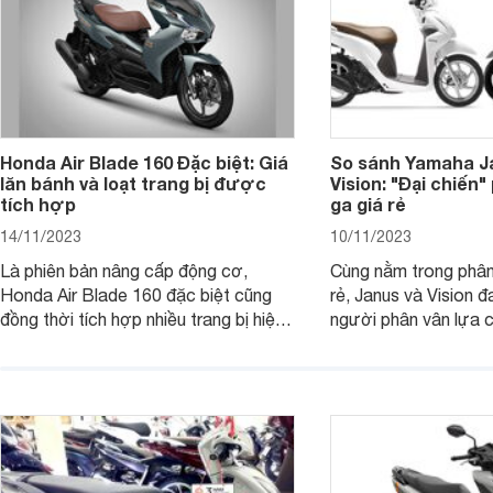
Honda Air Blade 160 Đặc biệt: Giá
So sánh Yamaha J
lăn bánh và loạt trang bị được
Vision: "Đại chiến
tích hợp
ga giá rẻ
14/11/2023
10/11/2023
Là phiên bản nâng cấp động cơ,
Cùng nằm trong phân
Honda Air Blade 160 đặc biệt cũng
rẻ, Janus và Vision đ
đồng thời tích hợp nhiều trang bị hiện
người phân vân lựa c
đại, trong đó có cả ABS cao cấp. Bài
sánh Yamaha Janus 
viết dưới đây sẽ giúp bạn hiểu hơn về
dưới đây sẽ giúp bạn
chiếc xe tay ga này.
ích để lựa chọn chính