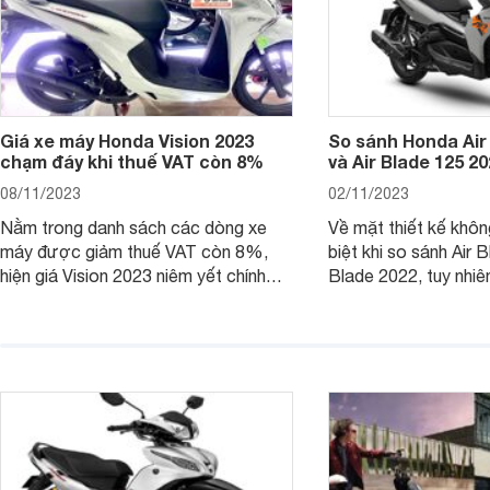
Giá xe máy Honda Vision 2023
So sánh Honda Air
chạm đáy khi thuế VAT còn 8%
và Air Blade 125 2
08/11/2023
02/11/2023
Nằm trong danh sách các dòng xe
Về mặt thiết kế khôn
máy được giảm thuế VAT còn 8%,
biệt khi so sánh Air 
hiện giá Vision 2023 niêm yết chính
Blade 2022, tuy nhiê
hãng và tại đại lý đều có mức giảm
sự thay đổi lớn. Bài 
sâu so với cách đây 1 năm.
giúp bạn hiểu hơn nh
trên Honda Air Blade
phiên bản tiền nhiệm.