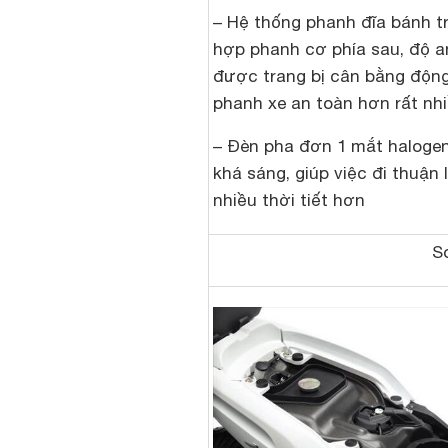
– Hệ thống phanh đĩa bánh t
hợp phanh cơ phía sau, độ a
được trang bị cân bằng động
phanh xe an toàn hơn rất nh
– Đèn pha đơn 1 mắt halogen
khá sáng, giúp việc đi thuận 
nhiều thời tiết hơn
So