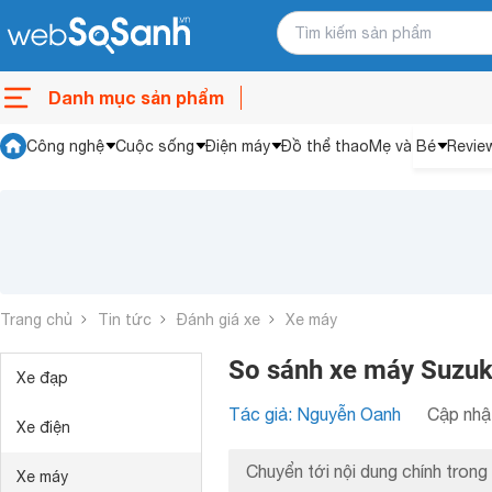
Danh mục sản phẩm
Công nghệ
Cuộc sống
Điện máy
Đồ thể thao
Mẹ và Bé
Revie
Trang chủ
Tin tức
Đánh giá xe
Xe máy
So sánh xe máy Suzuki
Xe đạp
Tác giả: Nguyễn Oanh
Cập nhật
Xe điện
Chuyển tới nội dung chính trong 
Xe máy