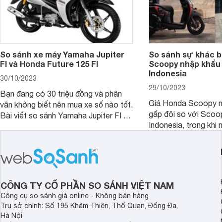
So sánh xe máy Yamaha Jupiter
So sánh sự khác b
FI và Honda Future 125 FI
Scoopy nhập khẩu 
Indonesia
30/10/2023
29/10/2023
Bạn đang có 30 triệu đồng và phân
Giá Honda Scoopy n
vân không biết nên mua xe số nào tốt.
gấp đôi so với Scoo
Bài viết so sánh Yamaha Jupiter FI và
Indonesia, trong khi 
Honda Future 125 FI dưới đây sẽ
hệt nhau. Vậy điều gì
giúp bạn có được quyết định chính
chênh lệch giá lớn tới
xác nhất.
sánh Honda Scoopy 
Indonesia dưới đây s
hơn.
CÔNG TY CỔ PHẦN SO SÁNH VIỆT NAM
Công cụ so sánh giá online - Không bán hàng
Trụ sở chính: Số 195 Khâm Thiên, Thổ Quan, Đống Đa,
Hà Nội