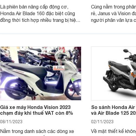
Là phiên bản nâng cấp động cơ,
Cùng nằm trong phân
Honda Air Blade 160 đặc biệt cũng
rẻ, Janus và Vision đ
đồng thời tích hợp nhiều trang bị hiện
người phân vân lựa c
đại, trong đó có cả ABS cao cấp. Bài
sánh Yamaha Janus 
viết dưới đây sẽ giúp bạn hiểu hơn về
dưới đây sẽ giúp bạn
chiếc xe tay ga này.
ích để lựa chọn chính
Giá xe máy Honda Vision 2023
So sánh Honda Air
chạm đáy khi thuế VAT còn 8%
và Air Blade 125 2
08/11/2023
02/11/2023
Nằm trong danh sách các dòng xe
Về mặt thiết kế khôn