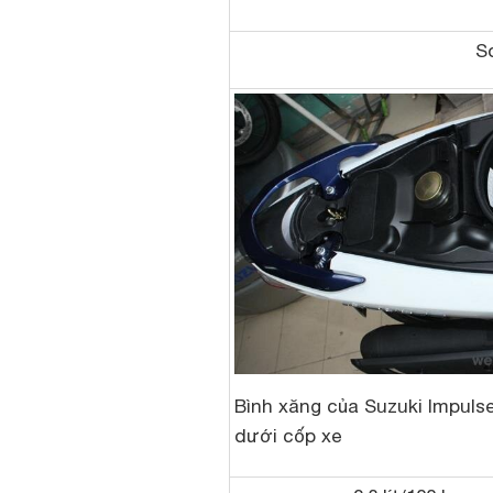
So
Bình xăng của Suzuki Impuls
dưới cốp xe