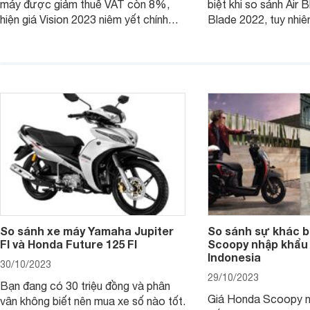
máy được giảm thuế VAT còn 8%,
biệt khi so sánh Air 
hiện giá Vision 2023 niêm yết chính
Blade 2022, tuy nhiê
hãng và tại đại lý đều có mức giảm
sự thay đổi lớn. Bài 
sâu so với cách đây 1 năm.
giúp bạn hiểu hơn nh
trên Honda Air Blade
phiên bản tiền nhiệm.
So sánh xe máy Yamaha Jupiter
So sánh sự khác b
FI và Honda Future 125 FI
Scoopy nhập khẩu 
Indonesia
30/10/2023
29/10/2023
Bạn đang có 30 triệu đồng và phân
Giá Honda Scoopy n
vân không biết nên mua xe số nào tốt.