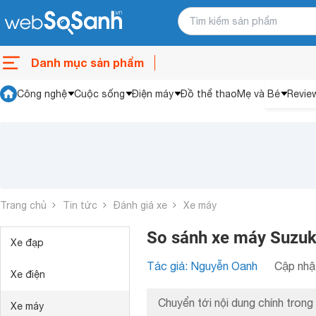
Danh mục sản phẩm
Công nghệ
Cuộc sống
Điện máy
Đồ thể thao
Mẹ và Bé
Revie
Trang chủ
Tin tức
Đánh giá xe
Xe máy
So sánh xe máy Suzuki
Xe đạp
Tác giả: Nguyễn Oanh
Cập nhật
Xe điện
Chuyển tới nội dung chính trong 
Xe máy