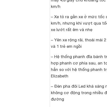
mấy 4,8 giây cho khoảng tốc 
km/h
– Xe tỏ ra gằn xe ở mức tốc 
km/h, nhưng khi vượt qua tố
xe lướt rất êm và nhẹ
– Yên xe rộng rãi, thoải mái 
và 1 trẻ em ngồi
– Hệ thống phanh đĩa bánh t
hợp phanh cơ phía sau, an t
hẳn so với hệ thống phanh t
Elizabeth
– Đèn pha đôi Led khá sáng
không cơ động trong nhiều đi
đường