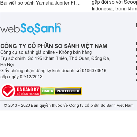
gấp đôi so với Scoo
Bài viết so sánh Yamaha Jupiter FI và
Indonesia, trong khi 
Honda Future 125 FI dưới đây sẽ
hệt nhau. Vậy điều gì
giúp bạn có được quyết định chính
chênh lệch giá lớn tới
xác nhất.
sánh Honda Scoopy 
Indonesia dưới đây s
hơn.
CÔNG TY CỔ PHẦN SO SÁNH VIỆT NAM
Công cụ so sánh giá online - Không bán hàng
Trụ sở chính: Số 195 Khâm Thiên, Thổ Quan, Đống Đa,
Hà Nội
Giấy chứng nhận đăng ký kinh doanh số 0106373516,
cấp ngày 02/12/2013
© 2013 - 2023 Bản quyền thuộc về Công ty cổ phần So Sánh Việt Nam