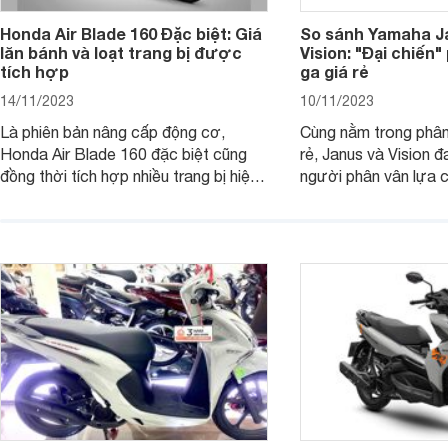
Honda Air Blade 160 Đặc biệt: Giá
So sánh Yamaha J
lăn bánh và loạt trang bị được
Vision: "Đại chiến
tích hợp
ga giá rẻ
14/11/2023
10/11/2023
Là phiên bản nâng cấp động cơ,
Cùng nằm trong phân
Honda Air Blade 160 đặc biệt cũng
rẻ, Janus và Vision đ
đồng thời tích hợp nhiều trang bị hiện
người phân vân lựa c
đại, trong đó có cả ABS cao cấp. Bài
sánh Yamaha Janus 
viết dưới đây sẽ giúp bạn hiểu hơn về
dưới đây sẽ giúp bạn
chiếc xe tay ga này.
ích để lựa chọn chính