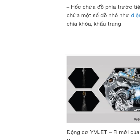
– Hốc chứa đồ phía trước tiện
chứa một số đồ nhỏ như
điệ
chìa khóa, khẩu trang
Động cơ YMJET – FI mới củ