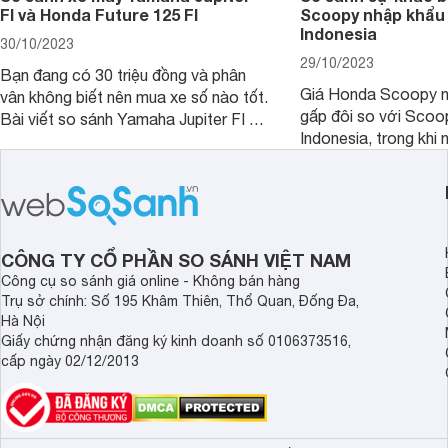
FI và Honda Future 125 FI
Scoopy nhập khẩu 
Indonesia
30/10/2023
29/10/2023
Bạn đang có 30 triệu đồng và phân
Giá Honda Scoopy n
vân không biết nên mua xe số nào tốt.
gấp đôi so với Scoo
Bài viết so sánh Yamaha Jupiter FI và
Indonesia, trong khi 
Honda Future 125 FI dưới đây sẽ
hệt nhau. Vậy điều gì
giúp bạn có được quyết định chính
chênh lệch giá lớn tới
xác nhất.
sánh Honda Scoopy 
Indonesia dưới đây s
hơn.
CÔNG TY CỔ PHẦN SO SÁNH VIỆT NAM
Công cụ so sánh giá online - Không bán hàng
Trụ sở chính: Số 195 Khâm Thiên, Thổ Quan, Đống Đa,
Hà Nội
Giấy chứng nhận đăng ký kinh doanh số 0106373516,
cấp ngày 02/12/2013