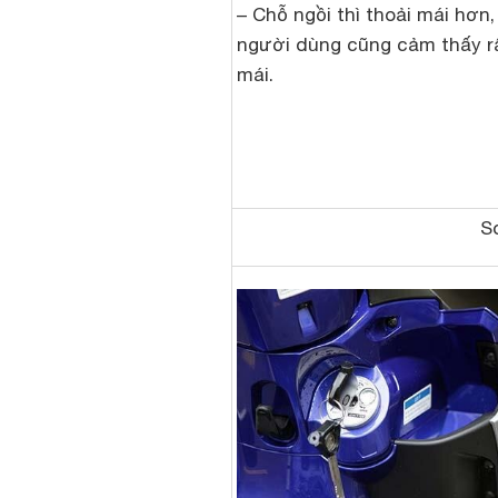
– Chỗ ngồi thì thoải mái hơn,
người dùng cũng cảm thấy rấ
mái.
So