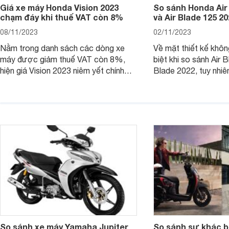
Giá xe máy Honda Vision 2023
So sánh Honda Air
chạm đáy khi thuế VAT còn 8%
và Air Blade 125 2
08/11/2023
02/11/2023
Nằm trong danh sách các dòng xe
Về mặt thiết kế khôn
máy được giảm thuế VAT còn 8%,
biệt khi so sánh Air 
hiện giá Vision 2023 niêm yết chính
Blade 2022, tuy nhiê
hãng và tại đại lý đều có mức giảm
sự thay đổi lớn. Bài 
sâu so với cách đây 1 năm.
giúp bạn hiểu hơn nh
trên Honda Air Blade
phiên bản tiền nhiệm.
So sánh xe máy Yamaha Jupiter
So sánh sự khác b