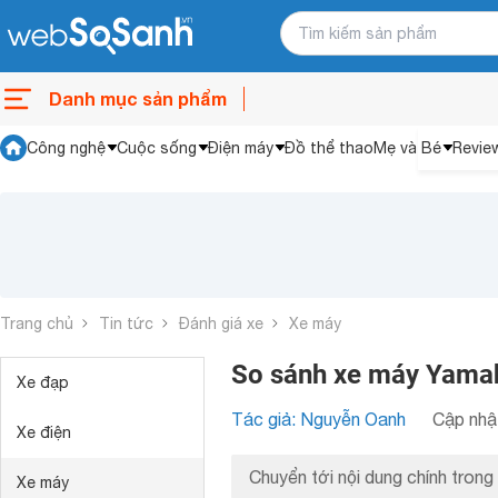
Danh mục sản phẩm
Công nghệ
Cuộc sống
Điện máy
Đồ thể thao
Mẹ và Bé
Revie
Trang chủ
Tin tức
Đánh giá xe
Xe máy
So sánh xe máy Yama
Xe đạp
Tác giả: Nguyễn Oanh
Cập nhật
Xe điện
Chuyển tới nội dung chính trong 
Xe máy