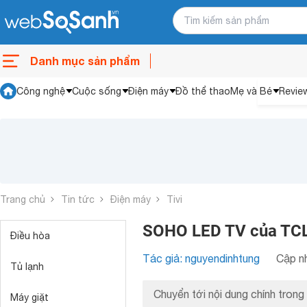
Danh mục sản phẩm
Công nghệ
Cuộc sống
Điện máy
Đồ thể thao
Mẹ và Bé
Revie
Trang chủ
Tin tức
Điện máy
Tivi
SOHO LED TV của TCL -
Điều hòa
Tác giả: nguyendinhtung
Cập nh
Tủ lạnh
Chuyển tới nội dung chính trong 
Máy giặt