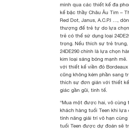
mình qua các thiết kế đa ph
kế bậc thầy Châu Âu Tim – T
Red Dot, Janus, A.C.P.I …, d
thượng đế trẻ tự do lựa chọn
trẻ có thể sử dụng loại 24DE
trọng. Nếu thích sự trẻ trun
24DE290 chính là lựa chọn hàng
kim loại sáng bóng mạnh me
với thiết kế viền đỏ Bordea
cũng không kém phần sang tr
thích sự đơn giản với thiết 
giác gần gũi, tinh tế.
“Mua một được hai, vô cùng 
khách hàng tuổi Teen khi lự
tính năng giải trí vô hạn cùn
tuổi Teen được dự đoán sẽ trở