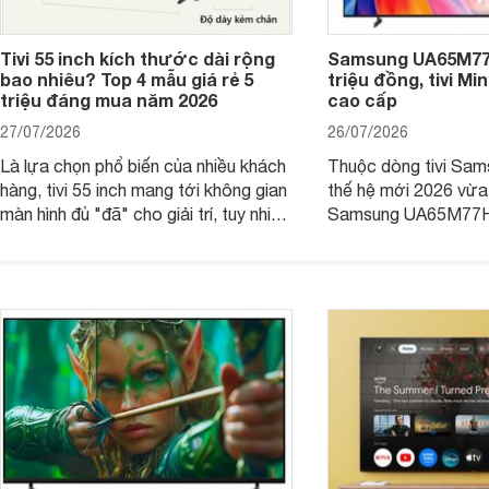
Tivi 55 inch kích thước dài rộng
Samsung UA65M77H
bao nhiêu? Top 4 mẫu giá rẻ 5
triệu đồng, tivi Mi
triệu đáng mua năm 2026
cao cấp
27/07/2026
26/07/2026
Là lựa chọn phổ biến của nhiều khách
Thuộc dòng tivi Sam
hàng, tivi 55 inch mang tới không gian
thế hệ mới 2026 vừa t
màn hình đủ "đã" cho giải trí, tuy nhiên
Samsung UA65M77HA 
việc lựa chọn cũng cần hợp với với
trang
không gian sử dụng. Vậy tivi 55 inch
kích thước dài rộng bao nhiêu cm và
dùng cho phòng bao nhiêu m2?