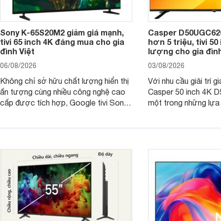
Sony K-65S20M2 giảm giá mạnh,
Casper D50UGC620 
tivi 65 inch 4K đáng mua cho gia
hơn 5 triệu, tivi 5
đình Việt
lượng cho gia đình
06/08/2026
03/08/2026
Không chỉ sở hữu chất lượng hiển thị
Với nhu cầu giải trí gi
ấn tượng cùng nhiều công nghệ cao
Casper 50 inch 4K 
cấp được tích hợp, Google tivi Sony
một trong những lựa
4K 65 inch K-65S20M2 hiện còn đang
trong phân khúc nhờ
được nhiều cửa hàng điện máy giảm
cùng mức giá đang đ
giá sâu.
thống bán lẻ điều ch
hấp dẫn.