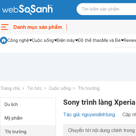
Danh mục sản phẩm
Công nghệ
Cuộc sống
Điện máy
Đồ thể thao
Mẹ và Bé
Revie
Trang chủ
Tin tức
Cuộc sống
Thị trường
Sony trình làng Xperi
Du lịch
Tác giả: nguyendinhtung
Cập nh
Mỹ phẩm
Chuyển tới nội dung chính trong 
Thị trường