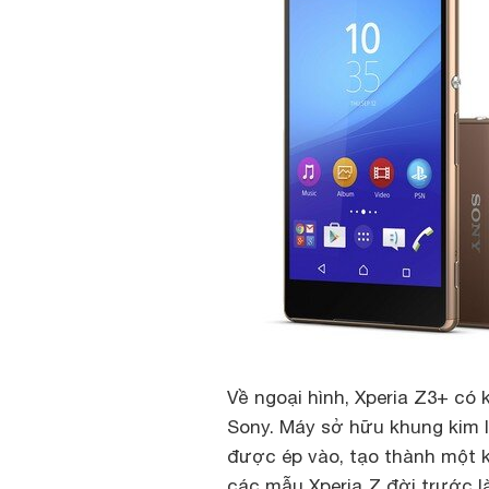
Về ngoại hình, Xperia Z3+ có
Sony. Máy sở hữu khung kim l
được ép vào, tạo thành một k
các mẫu Xperia Z đời trước 