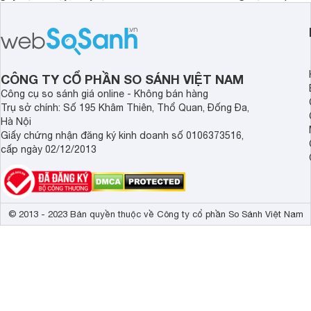
hãng là giải pháp hiệu quả giúp bảo vệ
cấp. Nếu bạn đang b
sức khỏe và đảm bảo nguồn nước
cửa điện tử hãng nào 
sạch cho cả gia đình.
sẽ so sánh 5 thương
tâm nhiều hiện nay: 
Demax, Hubert và Gi
CÔNG TY CỔ PHẦN SO SÁNH VIỆT NAM
Công cụ so sánh giá online - Không bán hàng
Trụ sở chính: Số 195 Khâm Thiên, Thổ Quan, Đống Đa,
Hà Nội
Giấy chứng nhận đăng ký kinh doanh số 0106373516,
cấp ngày 02/12/2013
© 2013 - 2023 Bản quyền thuộc về Công ty cổ phần So Sánh Việt Nam