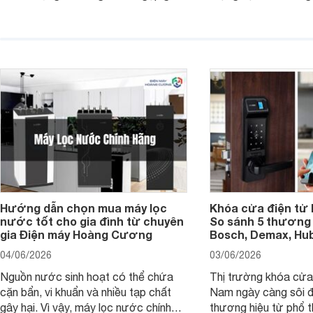
diện quá nhỏ, phải phóng to nhiều
của chủ xe khi lên đ
hoặc không tận dụng hết không gian
hai" của mình.
hiển thị. Vậy màn hình 4K nên chọn
bao nhiêu inch là hợp lý?
Hướng dẫn chọn mua máy lọc
Khóa cửa điện tử 
nước tốt cho gia đình từ chuyên
So sánh 5 thương 
gia Điện máy Hoàng Cương
Bosch, Demax, Hub
04/06/2026
03/06/2026
Nguồn nước sinh hoạt có thể chứa
Thị trường khóa cửa 
cặn bẩn, vi khuẩn và nhiều tạp chất
Nam ngày càng sôi đ
gây hại. Vì vậy, máy lọc nước chính
thương hiệu từ phổ 