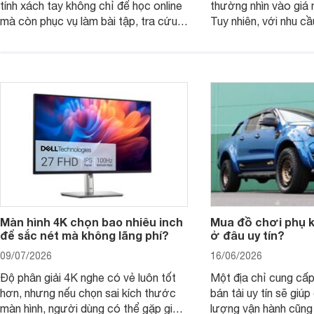
tính xách tay không chỉ để học online
thường nhìn vào giá 
mà còn phục vụ làm bài tập, tra cứu,
Tuy nhiên, với nhu cầ
thuyết trình và giải trí nhẹ. Khi chọn
việc nhẹ và giải trí t
laptop HP cho con, phụ huynh nên
quan trọng hơn là tổn
nhìn theo nhu cầu sử dụng nhiều năm
mua bản nào, có cần
thay vì chỉ so sánh cấu hình trên giấy.
không, dùng được ba
nên nâng cấp.
Màn hình 4K chọn bao nhiêu inch
Mua đồ chơi phụ ki
để sắc nét mà không lãng phí?
ở đâu uy tín?
09/07/2026
16/06/2026
Độ phân giải 4K nghe có vẻ luôn tốt
Một địa chỉ cung cấp
hơn, nhưng nếu chọn sai kích thước
bán tải uy tín sẽ giú
màn hình, người dùng có thể gặp giao
lượng vận hành cũng