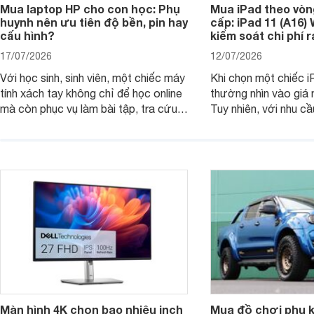
Mua laptop HP cho con học: Phụ
Mua iPad theo vòn
huynh nên ưu tiên độ bền, pin hay
cấp: iPad 11 (A16)
cấu hình?
kiểm soát chi phí 
17/07/2026
12/07/2026
Với học sinh, sinh viên, một chiếc máy
Khi chọn một chiếc i
tính xách tay không chỉ để học online
thường nhìn vào giá 
mà còn phục vụ làm bài tập, tra cứu,
Tuy nhiên, với nhu cầ
thuyết trình và giải trí nhẹ. Khi chọn
việc nhẹ và giải trí t
laptop HP cho con, phụ huynh nên
quan trọng hơn là tổn
nhìn theo nhu cầu sử dụng nhiều năm
mua bản nào, có cần
thay vì chỉ so sánh cấu hình trên giấy.
không, dùng được ba
nên nâng cấp.
Màn hình 4K chọn bao nhiêu inch
Mua đồ chơi phụ ki