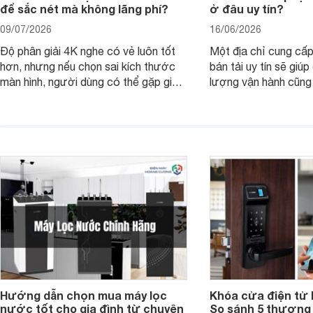
để sắc nét mà không lãng phí?
ở đâu uy tín?
09/07/2026
16/06/2026
Độ phân giải 4K nghe có vẻ luôn tốt
Một địa chỉ cung cấp
hơn, nhưng nếu chọn sai kích thước
bán tải uy tín sẽ giú
màn hình, người dùng có thể gặp giao
lượng vận hành cũng
diện quá nhỏ, phải phóng to nhiều
của chủ xe khi lên đ
hoặc không tận dụng hết không gian
hai" của mình.
hiển thị. Vậy màn hình 4K nên chọn
bao nhiêu inch là hợp lý?
Hướng dẫn chọn mua máy lọc
Khóa cửa điện tử 
nước tốt cho gia đình từ chuyên
So sánh 5 thương 