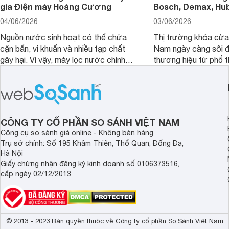
gia Điện máy Hoàng Cương
Bosch, Demax, Hub
04/06/2026
03/06/2026
Nguồn nước sinh hoạt có thể chứa
Thị trường khóa cửa 
cặn bẩn, vi khuẩn và nhiều tạp chất
Nam ngày càng sôi đ
gây hại. Vì vậy, máy lọc nước chính
thương hiệu từ phổ 
hãng là giải pháp hiệu quả giúp bảo vệ
cấp. Nếu bạn đang b
sức khỏe và đảm bảo nguồn nước
cửa điện tử hãng nào 
sạch cho cả gia đình.
sẽ so sánh 5 thương
tâm nhiều hiện nay: 
Demax, Hubert và Gi
CÔNG TY CỔ PHẦN SO SÁNH VIỆT NAM
Công cụ so sánh giá online - Không bán hàng
Trụ sở chính: Số 195 Khâm Thiên, Thổ Quan, Đống Đa,
Hà Nội
Giấy chứng nhận đăng ký kinh doanh số 0106373516,
cấp ngày 02/12/2013
© 2013 - 2023 Bản quyền thuộc về Công ty cổ phần So Sánh Việt Nam