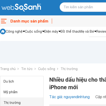
Danh mục sản phẩm
Công nghệ
Cuộc sống
Điện máy
Đồ thể thao
Mẹ và Bé
Revie
Trang chủ
Tin tức
Cuộc sống
Thị trường
Nhiều dấu hiệu cho thấ
Du lịch
iPhone mới
Mỹ phẩm
Tác giả: nguyendinhtung
Cập nh
Thị trường