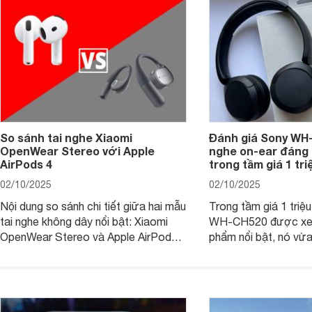
So sánh tai nghe Xiaomi
Đánh giá Sony WH-
OpenWear Stereo với Apple
nghe on-ear đáng
AirPods 4
trong tầm giá 1 tr
02/10/2025
02/10/2025
Nội dung so sánh chi tiết giữa hai mẫu
Trong tầm giá 1 triệ
tai nghe không dây nổi bật: Xiaomi
WH-CH520 được xe
OpenWear Stereo và Apple AirPods 4
phẩm nổi bật, nó vừa
sẽ nhằm giúp người dùng đưa ra lựa
pin ấn tượng vừa sở
chọn phù hợp nhất dựa trên nhu cầu
âm thanh ấn tượng 
và sở thích cá nhân. Cả hai đều là sản
chuyên gia đánh giá 
phẩm chất lượng cao, nhưng hướng