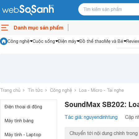
Danh mục sản phẩm
Công nghệ
Cuộc sống
Điện máy
Đồ thể thao
Mẹ và Bé
Revie
Trang chủ
Tin tức
Công nghệ
Loa - Micro - Tai nghe
SoundMax SB202: Loa 
Điện thoại di động
Tác giả: nguyendinhtung
Cập nh
Máy tính bảng
Chuyển tới nội dung chính trong 
Máy tính - Laptop