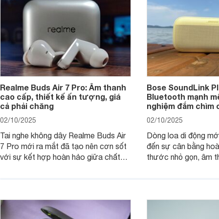
tới đối tượng khách hàng khác nhau.
Realme Buds Air 7 Pro: Âm thanh
Bose SoundLink Pl
cao cấp, thiết kế ấn tượng, giá
Bluetooth mạnh mẽ
cả phải chăng
nghiệm đắm chìm 
02/10/2025
02/10/2025
Tai nghe không dây Realme Buds Air
Dòng loa di động m
7 Pro mới ra mắt đã tạo nên cơn sốt
đến sự cân bằng hoà
với sự kết hợp hoàn hảo giữa chất
thước nhỏ gọn, âm 
lượng âm thanh vượt trội, thiết kế
thời lượng pin ấn tư
hiện đại và mức giá cực kỳ cạnh
nó có xứng đáng với
tranh, chỉ dưới 2 triệu đồng.
xuất?