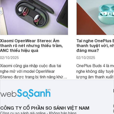
Xiaomi OpenWear Stereo: Âm
Tai nghe OnePlus 
thanh rõ nét nhưng thiếu trầm,
thanh tuyệt vời, n
ANC thiếu hiệu quả
đáng mua?
02/10/2025
02/10/2025
Xiaomi cũng gia nhập cuộc đua tai
OnePlus Buds 4 là mộ
nghe mở với model OpenWear
nghe không dây tuyệt
Stereo được trang bị tính năng khử
lượng âm thanh xuất
tiếng ồn chủ động (ANC). Nhưng liệu
nghệ hai driver và h
chất lượng âm thanh và hiệu quả khử
khử tiếng ồn ấn tượng
ồn của chiếc tai nghe Xiaomi này có
tiến. Tuy nhiên, thời
đủ sức thuyết phục người dùng?
là một điểm hạn chế 
người dùng.
CÔNG TY CỔ PHẦN SO SÁNH VIỆT NAM
Công cụ so sánh giá online - Không bán hàng