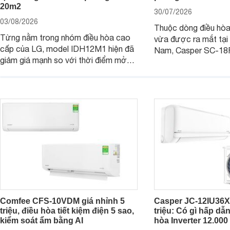
20m2
30/07/2026
03/08/2026
Thuộc dòng điều hò
Từng nằm trong nhóm điều hòa cao
vừa được ra mắt tại 
cấp của LG, model IDH12M1 hiện đã
Nam, Casper SC-18
giảm giá mạnh so với thời điểm mở
công suất làm mát 1
bán, giúp người dùng Việt có cơ hội
hợp với các phòng có
tiếp cận một mẫu điều hòa 2 chiều
- 30 m2. Bên cạnh k
được trang bị nhiều công nghệ hiện
hiệu quả, sản phẩm c
đại.
nhiều tính năng và cô
Comfee CFS-10VDM giá nhỉnh 5
Casper JC-12IU36X
triệu, điều hòa tiết kiệm điện 5 sao,
triệu: Có gì hấp dẫ
kiểm soát ẩm bằng AI
hòa Inverter 12.00