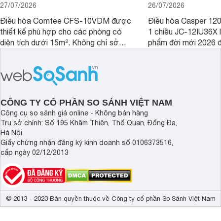
27/07/2026
26/07/2026
Điều hòa Comfee CFS-10VDM được
Điều hòa Casper 12
thiết kế phù hợp cho các phòng có
1 chiều JC-12IU36X 
diện tích dưới 15m². Không chỉ sở
phẩm đời mới 2026 đ
hữu công nghệ Inverter giúp tiết kiệm
cho phòng từ 15 - 2
điện, sản phẩm còn có khả năng kiểm
sở hữu khả năng làm
soát độ ẩm hiệu quả cùng nhiều tính
có giá bán rất hợp lý
năng hiện đại, trong khi vẫn duy trì
mức giá dễ tiếp cận.
CÔNG TY CỔ PHẦN SO SÁNH VIỆT NAM
Công cụ so sánh giá online - Không bán hàng
Trụ sở chính: Số 195 Khâm Thiên, Thổ Quan, Đống Đa,
Hà Nội
Giấy chứng nhận đăng ký kinh doanh số 0106373516,
cấp ngày 02/12/2013
© 2013 - 2023 Bản quyền thuộc về Công ty cổ phần So Sánh Việt Nam