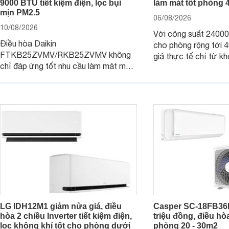
9000 BTU tiết kiệm điện, lọc bụi
làm mát tốt phòng
mịn PM2.5
06/08/2026
10/08/2026
Với công suất 2400
Điều hòa Daikin
cho phòng rộng tới
FTKB25ZVMV/RKB25ZVMV không
giá thực tế chỉ từ kh
chỉ đáp ứng tốt nhu cầu làm mát mà
đồng, Casper SC-24
còn được đánh giá cao về khả năng
một trong những mẫu
tiết kiệm điện nhờ công nghệ Inverter.
thông thu hút nhiều 
Đáng chú ý, model này hiện đang
người tiêu dùng Việt.
được bán với mức giá khá hấp dẫn
tại nhiều cửa hàng và siêu thị điện
máy.
LG IDH12M1 giảm nửa giá, điều
Casper SC-18FB36M 
hòa 2 chiều Inverter tiết kiệm điện,
triệu đồng, điều hò
lọc không khí tốt cho phòng dưới
phòng 20 - 30m2