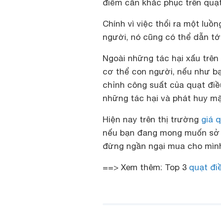
điểm cần khắc phục trên quạt
Chính vì việc thổi ra một luồn
người, nó cũng có thể dẫn t
Ngoài những tác hại xấu trên
cơ thể con người, nếu như bạ
chỉnh công suất của quạt đi
những tác hại và phát huy m
Hiện nay trên thị trường
giá 
nếu bạn đang mong muốn sở h
đừng ngần ngại mua cho mình
==> Xem thêm:
Top 3
quạt đi