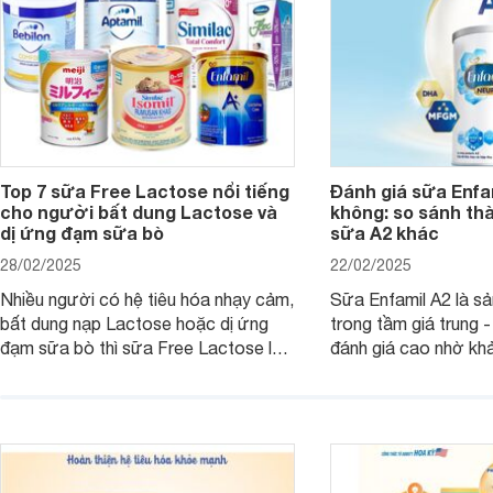
Top 7 sữa Free Lactose nổi tiếng
Đánh giá sữa Enfam
cho người bất dung Lactose và
không: so sánh th
dị ứng đạm sữa bò
sữa A2 khác
28/02/2025
22/02/2025
Nhiều người có hệ tiêu hóa nhạy cảm,
Sữa Enfamil A2 là s
bất dung nạp Lactose hoặc dị ứng
trong tầm giá trung 
đạm sữa bò thì sữa Free Lactose là
đánh giá cao nhờ khả
sản phẩm dinh dưỡng đáng để sử
hóa, phát triển trí n
dụng. Dưới đây là danh sách các loại
miễn dịch. Đây là lựa
sữa Free Lactose cho trẻ sơ sinh và
cho cha mẹ muốn đầu
người lớn, giúp giải quyết tình trạng rối
dưỡng toàn diện cho
loạn tiêu hóa, hấp thu dễ dàng hơn.