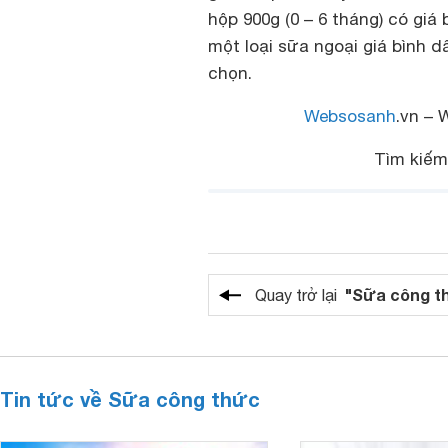
hộp 900g (0 – 6 tháng) có gi
một loại sữa ngoại giá bình 
chọn.
Websosanh
.vn – 
Tìm kiế
"Sữa công t
Quay trở lại
Tin tức về Sữa công thức