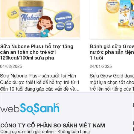
Sữa Nubone Plus+ hỗ trợ tăng
Đánh giá sữa Gro
cân an toàn cho trẻ với
nước pha sẵn tiện
120kcal/100ml sữa pha
1 tuổi
04/02/2025
24/01/2025
Sữa Nubone Plus+ sản xuất tại Hàn
Sữa Grow Gold dạng
Quốc được thiết kế để hỗ trợ trẻ từ 1
một lựa chọn tốt cho
đến 10 tuổi đang gặp các vấn đề về
trở lên nổi tiếng của
biếng ăn, chậm tăng cân hoặc suy
Abbott Hoa Kì được 
dinh dưỡng. Sản phẩm đến từ thương
Malaysia. Với thành
hiệu Lotte đứng số 1 Hàn Quốc, với
đầy đủ và hương vị d
mức giá thành ổn phù hợp với người
phẩm này không chỉ g
dùng Việt.
thể chất mà còn hỗ tr
CÔNG TY CỔ PHẦN SO SÁNH VIỆT NAM
giác.
Công cụ so sánh giá online - Không bán hàng