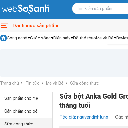
Danh mục sản phẩm
Công nghệ
Cuộc sống
Điện máy
Đồ thể thao
Mẹ và Bé
Revie
Trang chủ
Tin tức
Mẹ và Bé
Sữa công thức
Sữa bột Anka Gold Gro
Sản phẩm cho mẹ
tháng tuổi
Sản phẩm cho bé
Tác giả: nguyendinhtung
Cập nh
Sữa công thức