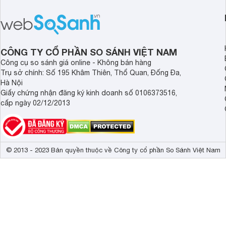
biếng ăn, chậm tăng cân hoặc suy
Abbott Hoa Kì được 
dinh dưỡng. Sản phẩm đến từ thương
Malaysia. Với thành
hiệu Lotte đứng số 1 Hàn Quốc, với
đầy đủ và hương vị d
mức giá thành ổn phù hợp với người
phẩm này không chỉ g
dùng Việt.
thể chất mà còn hỗ tr
CÔNG TY CỔ PHẦN SO SÁNH VIỆT NAM
giác.
Công cụ so sánh giá online - Không bán hàng
Trụ sở chính: Số 195 Khâm Thiên, Thổ Quan, Đống Đa,
Hà Nội
Giấy chứng nhận đăng ký kinh doanh số 0106373516,
cấp ngày 02/12/2013
© 2013 - 2023 Bản quyền thuộc về Công ty cổ phần So Sánh Việt Nam