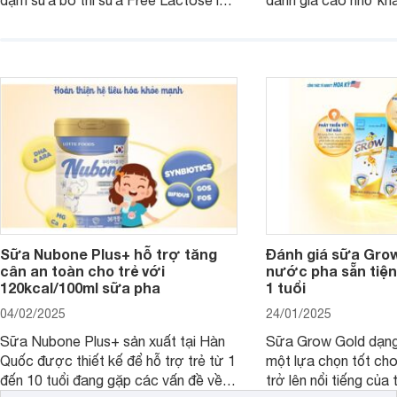
đạm sữa bò thì sữa Free Lactose là
đánh giá cao nhờ khả
sản phẩm dinh dưỡng đáng để sử
hóa, phát triển trí n
dụng. Dưới đây là danh sách các loại
miễn dịch. Đây là lựa
sữa Free Lactose cho trẻ sơ sinh và
cho cha mẹ muốn đầu
người lớn, giúp giải quyết tình trạng rối
dưỡng toàn diện cho
loạn tiêu hóa, hấp thu dễ dàng hơn.
Sữa Nubone Plus+ hỗ trợ tăng
Đánh giá sữa Gro
cân an toàn cho trẻ với
nước pha sẵn tiện
120kcal/100ml sữa pha
1 tuổi
04/02/2025
24/01/2025
Sữa Nubone Plus+ sản xuất tại Hàn
Sữa Grow Gold dạng
Quốc được thiết kế để hỗ trợ trẻ từ 1
một lựa chọn tốt cho
đến 10 tuổi đang gặp các vấn đề về
trở lên nổi tiếng của