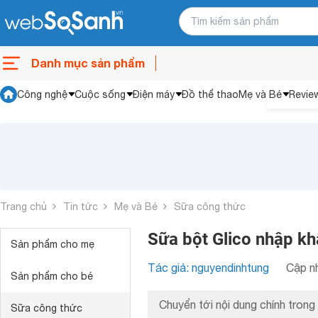
Danh mục sản phẩm
Công nghệ
Cuộc sống
Điện máy
Đồ thể thao
Mẹ và Bé
Revie
Trang chủ
Tin tức
Mẹ và Bé
Sữa công thức
Sữa bột Glico nhập khẩ
Sản phẩm cho mẹ
Tác giả: nguyendinhtung
Cập nh
Sản phẩm cho bé
Chuyển tới nội dung chính trong 
Sữa công thức