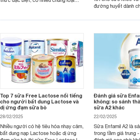
thức đặc biệt, có nhiều chủng loại
đường huyết dành ch
dùng được cho cả trẻ em, mẹ bầu và
đường với công thứ
người lớn tuổi. Vậy sản phẩm này có
nguyên liệu sạch. Vậ
công dụng như thế nào, cùng tìm hiểu
có tốt không, có nh
ngay trong bài viết sau.
thể gì, hãy cùng Web
hiểu ngay trong bài v
Top 7 sữa Free Lactose nổi tiếng
Đánh giá sữa Enfam
cho người bất dung Lactose và
không: so sánh th
dị ứng đạm sữa bò
sữa A2 khác
28/02/2025
22/02/2025
Nhiều người có hệ tiêu hóa nhạy cảm,
Sữa Enfamil A2 là s
bất dung nạp Lactose hoặc dị ứng
trong tầm giá trung 