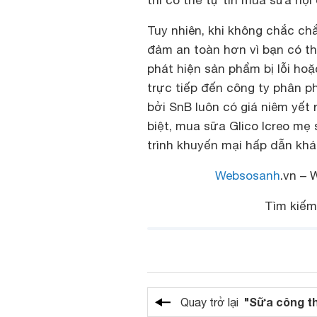
thì có thể tự tin mua sữa nội 
Tuy nhiên, khi không chắc ch
đảm an toàn hơn vì bạn có th
phát hiện sản phẩm bị lỗi hoặ
trực tiếp đến công ty phân p
bởi SnB luôn có giá niêm yết 
biệt, mua sữa Glico Icreo mẹ
trình khuyến mại hấp dẫn kh
Websosanh
.vn – 
Tìm kiế
"Sữa công t
Quay trở lại