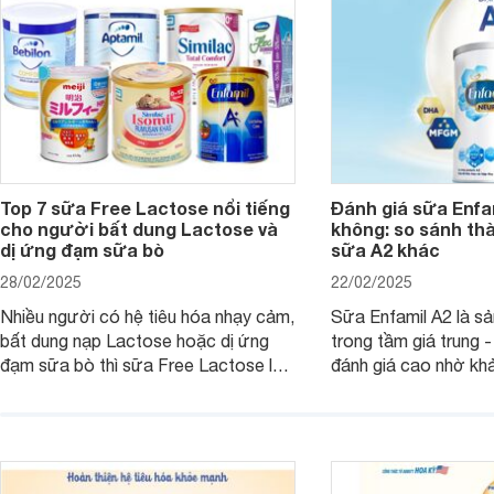
hiểu ngay trong bài v
Top 7 sữa Free Lactose nổi tiếng
Đánh giá sữa Enfam
cho người bất dung Lactose và
không: so sánh th
dị ứng đạm sữa bò
sữa A2 khác
28/02/2025
22/02/2025
Nhiều người có hệ tiêu hóa nhạy cảm,
Sữa Enfamil A2 là s
bất dung nạp Lactose hoặc dị ứng
trong tầm giá trung 
đạm sữa bò thì sữa Free Lactose là
đánh giá cao nhờ khả
sản phẩm dinh dưỡng đáng để sử
hóa, phát triển trí n
dụng. Dưới đây là danh sách các loại
miễn dịch. Đây là lựa
sữa Free Lactose cho trẻ sơ sinh và
cho cha mẹ muốn đầu
người lớn, giúp giải quyết tình trạng rối
dưỡng toàn diện cho
loạn tiêu hóa, hấp thu dễ dàng hơn.