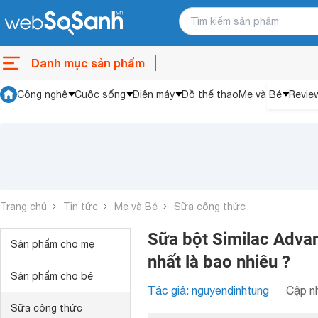
Danh mục sản phẩm
Công nghệ
Cuộc sống
Điện máy
Đồ thể thao
Mẹ và Bé
Revie
Trang chủ
Tin tức
Mẹ và Bé
Sữa công thức
Sữa bột Similac Adva
Sản phẩm cho mẹ
nhất là bao nhiêu ?
Sản phẩm cho bé
Tác giả: nguyendinhtung
Cập nh
Sữa công thức