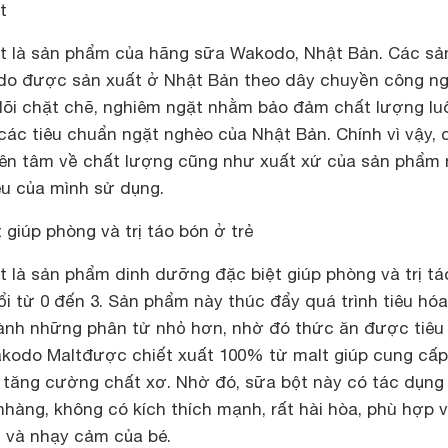
t
t là sản phẩm của hãng sữa Wakodo, Nhật Bản. Các sả
o được sản xuất ở Nhật Bản theo dây chuyền công n
dõi chặt chẽ, nghiêm ngặt nhằm bảo đảm chất lượng lu
các tiêu chuẩn ngặt nghèo của Nhật Bản. Chính vì vậy, 
ên tâm về chất lượng cũng như xuất xứ của sản phẩm 
êu của mình sử dụng.
giúp phòng và trị táo bón ở trẻ
 là sản phẩm dinh dưỡng đặc biệt giúp phòng và trị tá
ổi từ 0 đến 3. Sản phẩm này thúc đẩy quá trình tiêu hóa
ành những phân tử nhỏ hơn, nhờ đó thức ăn được tiêu
 Wakodo Maltđược chiết xuất 100% từ malt giúp cung cấp
tăng cường chất xơ. Nhờ đó, sữa bột này có tác dụng 
hàng, không có kích thích mạnh, rất hài hòa, phù hợp v
t và nhạy cảm của bé.