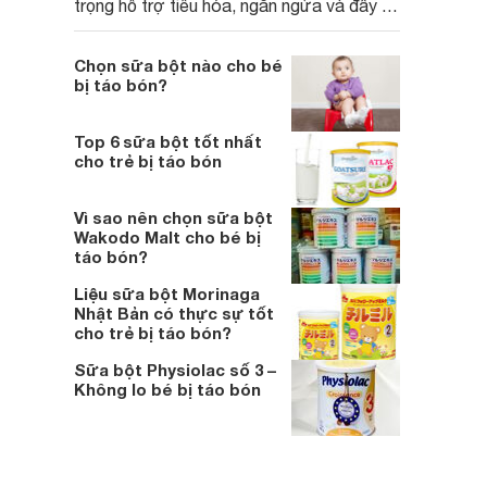
trọng hỗ trợ tiêu hóa, ngăn ngừa và đẩy lùi
tình trạng này. Dưới đây là các loại sữa
bột phù hợp với trẻ bị táo bón:
Chọn sữa bột nào cho bé
bị táo bón?
Top 6 sữa bột tốt nhất
cho trẻ bị táo bón
Vì sao nên chọn sữa bột
Wakodo Malt cho bé bị
táo bón?
Liệu sữa bột Morinaga
Nhật Bản có thực sự tốt
cho trẻ bị táo bón?
Sữa bột Physiolac số 3 –
Không lo bé bị táo bón