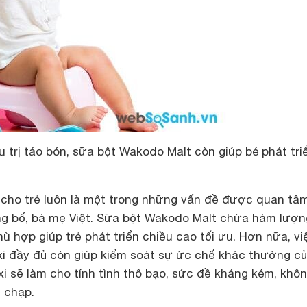
u trị táo bón, sữa bột Wakodo Malt còn giúp bé phát tri
o cho trẻ luôn là một trong những vấn đề được quan tâ
g bố, bà mẹ Việt. Sữa bột Wakodo Malt chứa hàm lượn
hù hợp giúp trẻ phát triển chiều cao tối ưu. Hơn nữa, vi
i đầy đủ còn giúp kiểm soát sự ức chế khác thường c
xi sẽ làm cho tính tình thô bạo, sức đề kháng kém, khô
 chạp.