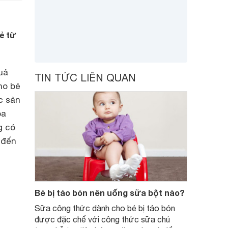
ẻ từ
uả
TIN TỨC LIÊN QUAN
ho bé
c sản
óa
g có
 đến
Bé bị táo bón nên uống sữa bột nào?
Sữa công thức dành cho bé bị táo bón
được đặc chế với công thức sữa chú