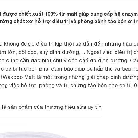
 được chiết xuất 100% từ malt giúp cung cấp hệ enzym
ờng chất xơ hỗ trợ điều trị và phòng bệnh táo bón ở tr
u không được điều trị kịp thời sẽ dẫn đến những hậu q
ậm lớn, còi cọc, suy dinh dưỡng,… Ngoài việc điều trị c
mẹ cũng cần đặc biệt chú ý đến chế độ dinh dưỡng. Cá
 bé bị táo bón phải đảm bảo giúp bé hấp thụ và tiêu h
tWakodo Malt là một trong những giải pháp dinh dưỡn
ong việc hỗ trợ, phòng và trị chứng táo bón cho bé từ 0
là sản phẩm của thương hiệu sữa uy tín