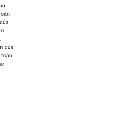
đầu
hoàn
 của
tế
.
ìn của
 toàn
ác