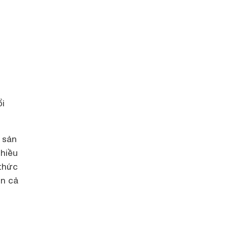
ổi
 sản
hiều
thức
ện cả