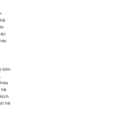
n
ghệ
ôn
các
này
o bón
,
 hóa
 hệ
kích
ới hệ