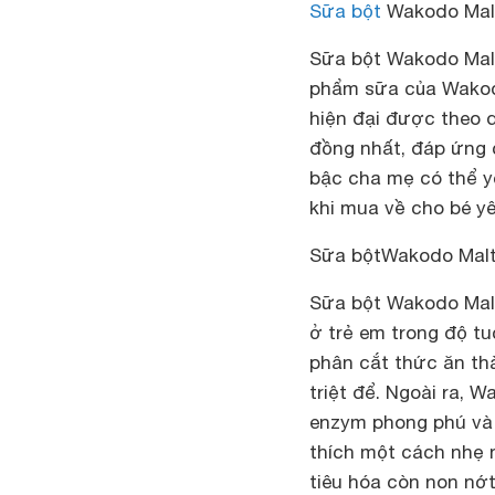
Sữa bột
Wakodo Mal
Sữa bột Wakodo Mal
phẩm sữa của Wakod
hiện đại được theo 
đồng nhất, đáp ứng 
bậc cha mẹ có thể y
khi mua về cho bé y
Sữa bộtWakodo Malt 
Sữa bột Wakodo Malt
ở trẻ em trong độ tu
phân cắt thức ăn th
triệt để. Ngoài ra,
enzym phong phú và 
thích một cách nhẹ n
tiêu hóa còn non nớ