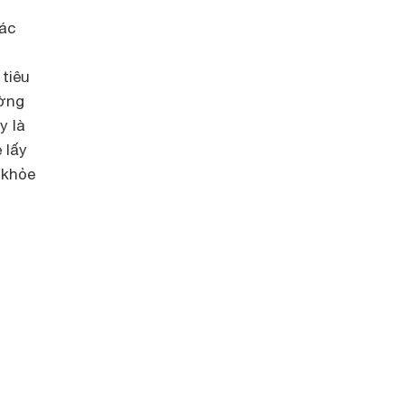
tác
tiêu
ường
y là
 lấy
 khỏe