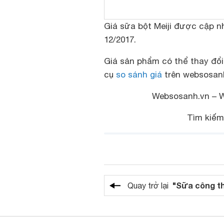
Giá sữa bột Meiji được cập n
12/2017.
Giá sản phẩm có thể thay đổi
cụ
so sánh giá
trên websosanh.
Websosanh.vn – We
Tìm kiế
"Sữa công t
Quay trở lại