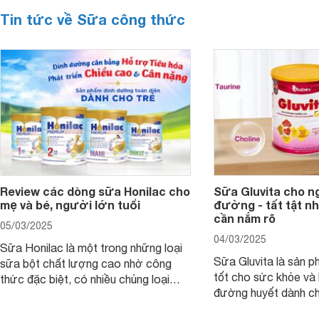
Tin tức về Sữa công thức
Review các dòng sữa Honilac cho
Sữa Gluvita cho n
mẹ và bé, người lớn tuổi
đường - tất tật n
cần nắm rõ
05/03/2025
04/03/2025
Sữa Honilac là một trong những loại
Sữa Gluvita là sản 
sữa bột chất lượng cao nhờ công
tốt cho sức khỏe và 
thức đặc biệt, có nhiều chủng loại
đường huyết dành ch
dùng được cho cả trẻ em, mẹ bầu và
đường với công thứ
người lớn tuổi. Vậy sản phẩm này có