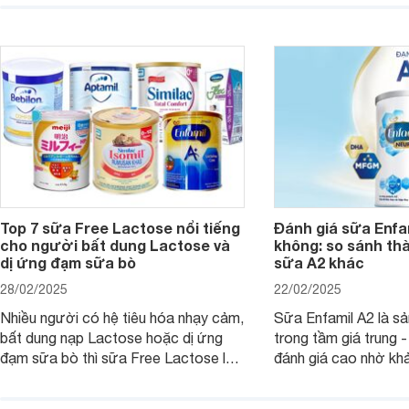
nguyên liệu sạch. Vậ
công dụng như thế nào, cùng tìm hiểu
có tốt không, có nh
ngay trong bài viết sau.
thể gì, hãy cùng Web
hiểu ngay trong bài v
Top 7 sữa Free Lactose nổi tiếng
Đánh giá sữa Enfam
cho người bất dung Lactose và
không: so sánh th
dị ứng đạm sữa bò
sữa A2 khác
28/02/2025
22/02/2025
Nhiều người có hệ tiêu hóa nhạy cảm,
Sữa Enfamil A2 là s
bất dung nạp Lactose hoặc dị ứng
trong tầm giá trung 
đạm sữa bò thì sữa Free Lactose là
đánh giá cao nhờ khả
sản phẩm dinh dưỡng đáng để sử
hóa, phát triển trí n
dụng. Dưới đây là danh sách các loại
miễn dịch. Đây là lựa