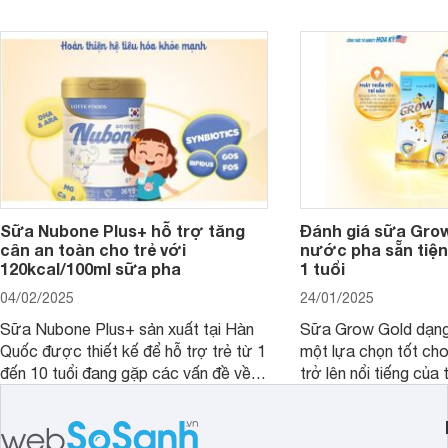
sữa Free Lactose cho trẻ sơ sinh và
cho cha mẹ muốn đầu
người lớn, giúp giải quyết tình trạng rối
dưỡng toàn diện cho
loạn tiêu hóa, hấp thu dễ dàng hơn.
Sữa Nubone Plus+ hỗ trợ tăng
Đánh giá sữa Gro
cân an toàn cho trẻ với
nước pha sẵn tiện
120kcal/100ml sữa pha
1 tuổi
04/02/2025
24/01/2025
Sữa Nubone Plus+ sản xuất tại Hàn
Sữa Grow Gold dạng
Quốc được thiết kế để hỗ trợ trẻ từ 1
một lựa chọn tốt cho
đến 10 tuổi đang gặp các vấn đề về
trở lên nổi tiếng của
biếng ăn, chậm tăng cân hoặc suy
Abbott Hoa Kì được 
dinh dưỡng. Sản phẩm đến từ thương
Malaysia. Với thành
hiệu Lotte đứng số 1 Hàn Quốc, với
đầy đủ và hương vị d