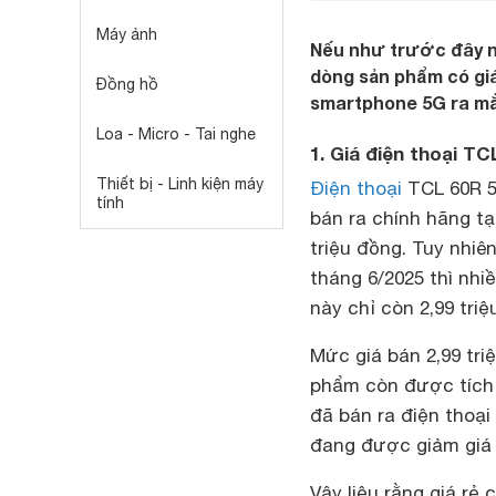
Máy ảnh
Nếu như trước đây n
dòng sản phẩm có giá
Đồng hồ
smartphone 5G ra mắt
Loa - Micro - Tai nghe
1. Giá điện thoại TC
Thiết bị - Linh kiện máy
Điện thoại
TCL 60R 5
tính
bán ra chính hãng tạ
triệu đồng. Tuy nhiê
tháng 6/2025 thì nhi
này chỉ còn 2,99 triệ
Mức giá bán 2,99 tri
phẩm còn được tích
đã bán ra điện thoại
đang được giảm giá 
Vậy liệu rằng giá rẻ