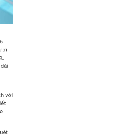
15
ười
CL
 dài
ch với
iết
ảo
quét