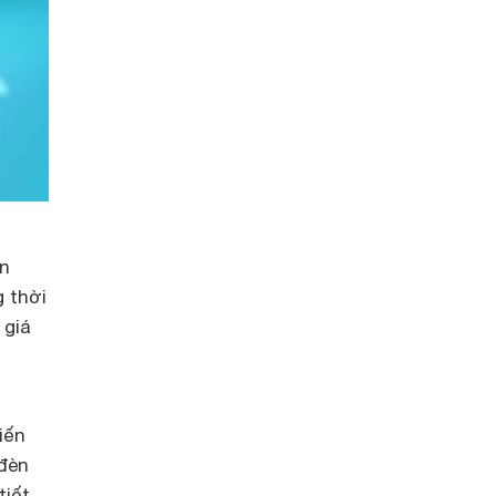
n
 thời
 giá
iến
 đèn
tiết