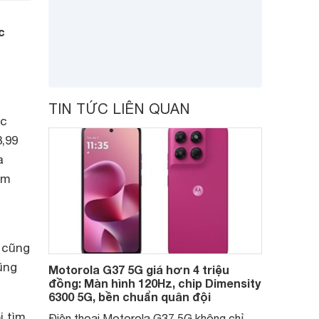
c
TIN TỨC LIÊN QUAN
ốc
3,99
a
ẩm
 cũng
ũng
Motorola G37 5G giá hơn 4 triệu
đồng: Màn hình 120Hz, chip Dimensity
6300 5G, bền chuẩn quân đội
i tìm
Điện thoại Motorola G37 5G không chỉ