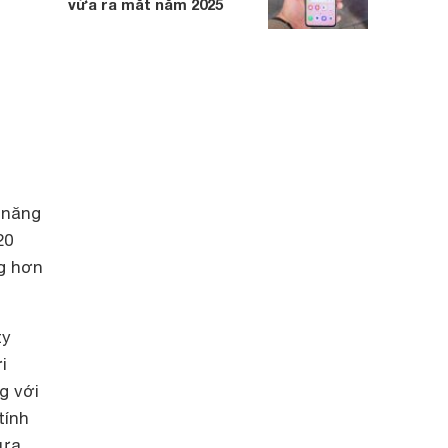
vừa ra mắt năm 2025
 năng
20
ng hơn
ty
i
g với
tính
tựa