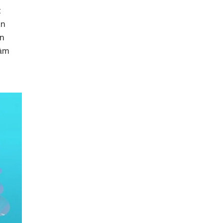
t
àn
ên
đảm