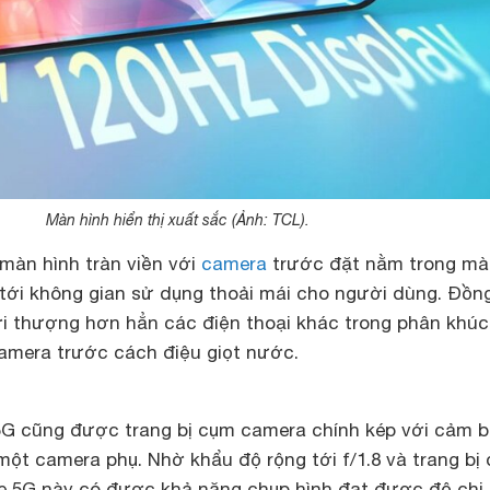
Màn hình hiển thị xuất sắc (Ảnh: TCL).
 màn hình tràn viền với
camera
trước đặt nằm trong mà
tới không gian sử dụng thoải mái cho người dùng. Đồng
ời thượng hơn hẳn các điện thoại khác trong phân khúc
 camera trước cách điệu giọt nước.
5G cũng được trang bị cụm camera chính kép với cảm b
ột camera phụ. Nhờ khẩu độ rộng tới f/1.8 và trang bị
e 5G này có được khả năng chụp hình đạt được độ chi 