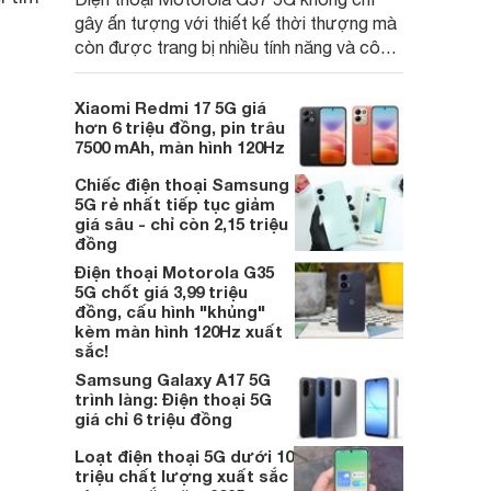
gây ấn tượng với thiết kế thời thượng mà
còn được trang bị nhiều tính năng và công
nghệ hiện đại, đáp ứng tốt nhu cầu sử
dụng hằng ngày của người dùng phổ
Xiaomi Redmi 17 5G giá
thông.
hơn 6 triệu đồng, pin trâu
7500 mAh, màn hình 120Hz
Chiếc điện thoại Samsung
5G rẻ nhất tiếp tục giảm
giá sâu - chỉ còn 2,15 triệu
đồng
Điện thoại Motorola G35
5G chốt giá 3,99 triệu
đồng, cấu hình "khủng"
kèm màn hình 120Hz xuất
sắc!
Samsung Galaxy A17 5G
trình làng: Điện thoại 5G
giá chỉ 6 triệu đồng
Loạt điện thoại 5G dưới 10
triệu chất lượng xuất sắc