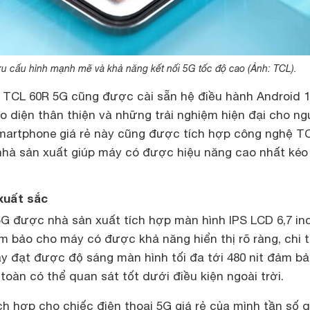
 cấu hình mạnh mẽ và khả năng kết nối 5G tốc độ cao (Ảnh: TCL).
i TCL 60R 5G cũng được cài sẵn hệ điều hành Android 
o diện thân thiện và những trải nghiệm hiện đại cho ng
smartphone giá rẻ này cũng được tích hợp công nghệ T
à sản xuất giúp máy có được hiệu năng cao nhất kéo
 xuất sắc
5G được nhà sản xuất tích hợp màn hình IPS LCD 6,7 in
 bảo cho máy có được khả năng hiển thị rõ ràng, chi t
áy đạt được độ sáng màn hình tối đa tới 480 nit đảm b
oàn có thể quan sát tốt dưới điều kiện ngoài trời.
ch hợp cho chiếc điện thoại 5G giá rẻ của mình tần số 