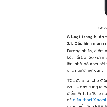
Giá đ
2. Loạt trang bị ấn
2.1. Cấu hình mạnh 
Đương nhiên, điểm m
kết nối 5G. So với m
lần, nhờ đó đem tới
cho người sử dụng.
TCL đưa tới cho điện
6300 – đây cũng là c
điểm Antutu 10 lên 
cả
điện thoại Xiaom
năng mở rộng RAM l