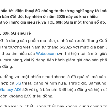
hắc tới điện thoại 5G chúng ta thường nghĩ ngay tới cá
 bán đắt đỏ, tuy nhiên ở năm 2025 này có khá nhiều
 với mức giá siêu rẻ, và TCL 60R 5G là một trong số đó.
L 60R 5G siêu rẻ
G là dòng sản phẩm mới được nhà sản xuất Trung Qu
i thị trường Việt Nam từ tháng 5/2025 với mức giá bán 
n theo tìm hiểu của
Websosanh
.vn thì hiện tại là mới giữ
ều cửa hàng, đại lý đang tiến hành giảm giá cho sản ph
u đồng.
ệu đồng với một chiếc smartphone là đã quá rẻ, mà sản
 hợp cả
5G
thì lại càng rẻ hơn nữa. Trước đó, Samsung
Galaxy A06
5G với giá bán chỉ 3,49 triệu đồng và hiện c
còn khoảng 2,99 triệu đồng.
 có đi kèm với chất lượng thấp hay không, cùng chúng tô