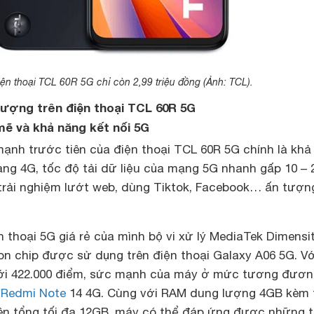
iện thoại TCL 60R 5G chỉ còn 2,99 triệu đồng (Ảnh: TCL).
 tượng trên điện thoại TCL 60R 5G
mẽ và khả năng kết nối 5G
ạnh trước tiên của điện thoại TCL 60R 5G chính là khả
ạng 4G, tốc độ tải dữ liệu của mạng 5G nhanh gấp 10 – 
 trải nghiệm lướt web, dùng Tiktok, Facebook… ấn tượ
 thoại 5G giá rẻ của mình bộ vi xử lý MediaTek Dimensi
on chip được sử dụng trên điện thoại Galaxy A06 5G. Vớ
tới 422.000 điểm, sức mạnh của máy ở mức tương đươn
i Redmi Note
14 4G. Cùng với RAM dung lượng 4GB kèm 
ên tổng tối đa 12GB, máy có thể đáp ứng được những 