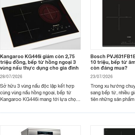
tiếp cận, thu hút sự quan tâm của
nhiều người tiêu dùng.
Kangaroo KG446i giảm còn 2,75
Bosch PVJ631FB1E
triệu đồng, bếp từ hồng ngoại 3
10 triệu, bếp từ â
vùng nấu thực dụng cho gia đình
còn đáng mua?
28/07/2026
23/07/2026
Sở hữu 3 vùng nấu độc lập kết hợp
Trong xu hướng chuy
cùng vùng nấu hồng ngoại, bếp từ
sang bếp từ, nhiều gi
Kangaroo KG446i mang tới lựa chọn
tiên những sản phẩm 
đáng cân nhắc cho nhu cầu nấu
nướng cao, độ bền t
nướng tại gia đình. Hiện sản phẩm
thương hiệu uy tín. 
cũng đang được giảm giá khá sâu tại
PVJ631FB1E là một 
nhiều cửa hàng, đại lý.
mẫu bếp đáp ứng tốt 