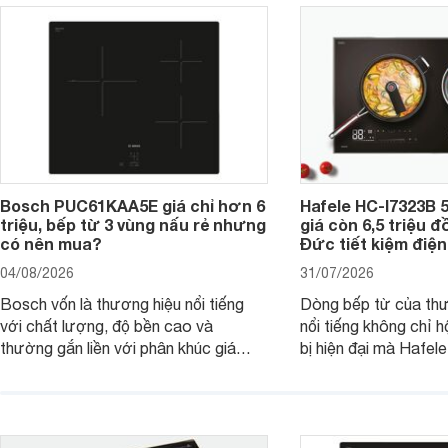
Bosch PUC61KAA5E giá chỉ hơn 6
Hafele HC-I7323B 5
triệu, bếp từ 3 vùng nấu rẻ nhưng
giá còn 6,5 triệu 
có nên mua?
Đức tiết kiệm điện
04/08/2026
31/07/2026
Bosch vốn là thương hiệu nổi tiếng
Dòng bếp từ của th
với chất lượng, độ bền cao và
nổi tiếng không chỉ hộ
thường gắn liền với phân khúc giá
bị hiện đại mà Hafe
cao. Tuy nhiên, trên thị trường hiện
536.61.886 còn đan
nay, mẫu bếp từ Bosch 3 vùng nấu
hàng, siêu thị điện m
PUC61KAA5E lại đang được nhiều
đưa tới lựa chọn ch
đơn vị phân phối với mức giá khá dễ
gia đình.