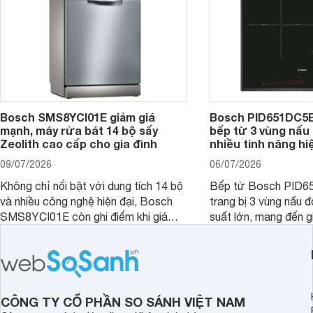
Bosch SMS8YCI01E giảm giá
Bosch PID651DC5E 
mạnh, máy rửa bát 14 bộ sấy
bếp từ 3 vùng nấu 
Zeolith cao cấp cho gia đình
nhiều tính năng hi
09/07/2026
06/07/2026
Không chỉ nổi bật với dung tích 14 bộ
Bếp từ Bosch PID
và nhiều công nghệ hiện đại, Bosch
trang bị 3 vùng nấu 
SMS8YCI01E còn ghi điểm khi giá
suất lớn, mang đến g
bán thực tế đã giảm đáng kể so với
nướng linh hoạt và h
thời điểm mới mở bán, mang lại tỷ lệ
gia đình.
giá trị/chi phí hấp dẫn hơn cho người
dùng đang tìm kiếm một mẫu máy rửa
bát cao cấp.
CÔNG TY CỔ PHẦN SO SÁNH VIỆT NAM