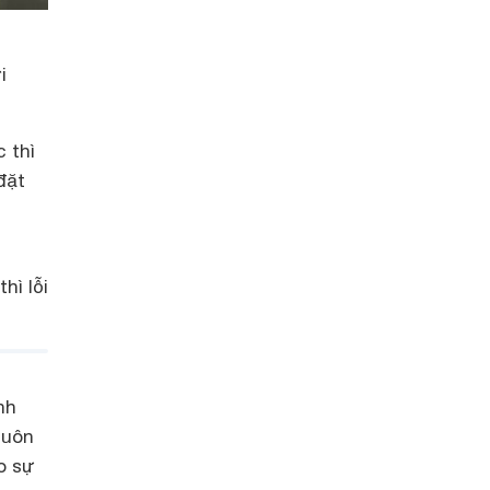
i
 thì
đặt
hì lỗi
nh
luôn
o sự