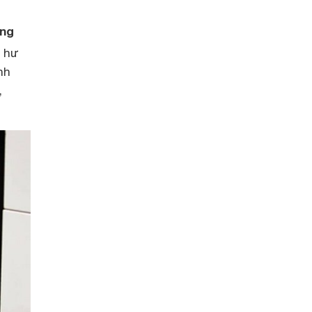
ỏng
y hư
nh
,