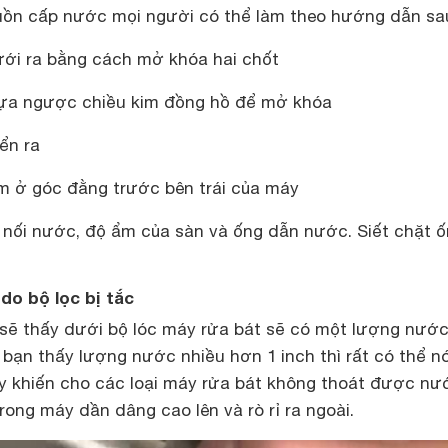
uồn cấp nước mọi người có thể làm theo hướng dẫn sa
ưới ra bằng cách mở khóa hai chốt
hựa ngược chiều kim đồng hồ để mở khóa
ển ra
m ở góc đằng trước bên trái của máy
i nối nước, độ ẩm của sàn và ống dẫn nước. Siết chặt 
 do bộ lọc bị tắc
 sẽ thấy dưới bộ lóc máy rửa bát sẽ có một lượng nướ
 bạn thấy lượng nước nhiều hơn 1 inch thì rất có thể n
ày khiến cho các loại máy rửa bát không thoát được nư
ong máy dần dâng cao lên và rò rỉ ra ngoài.