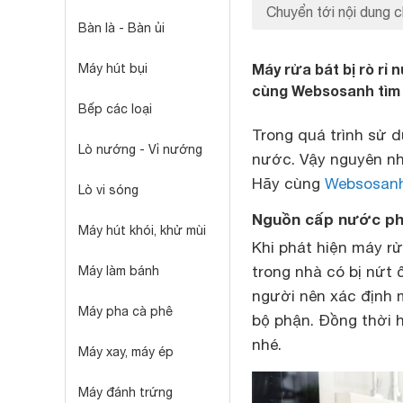
Chuyển tới nội dung c
Bàn là - Bàn ủi
Máy rửa bát bị rò r
Máy hút bụi
cùng Websosanh tìm h
Bếp các loại
Trong quá trình sử 
Lò nướng - Vỉ nướng
nước. Vậy nguyên nh
Hãy cùng
Websosan
Lò vi sóng
Nguồn cấp nước phí
Máy hút khói, khử mùi
Khi phát hiện máy rử
trong nhà có bị nứt
Máy làm bánh
người nên xác định m
Máy pha cà phê
bộ phận. Đồng thời 
nhé.
Máy xay, máy ép
Máy đánh trứng