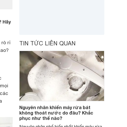
? Hãy
rò rỉ
TIN TỨC LIÊN QUAN
sao?
c
 mọi
 các
a
Nguyên nhân khiến máy rửa bát
không thoát nước do đâu? Khắc
phục như thế nào?
Nguyên nhân phổ biến nhất khiến máy rửa