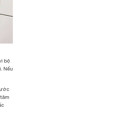
vì bộ
i. Nếu
nước
 tâm
ắc