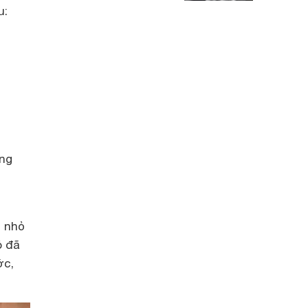
u:
ống
c nhỏ
ó đã
ớc,