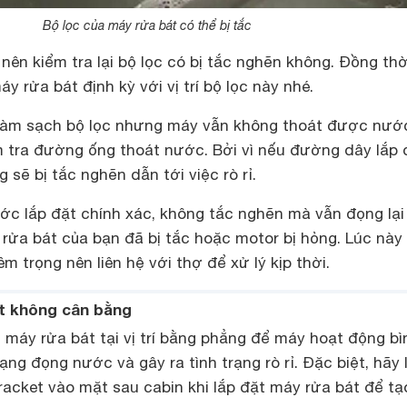
Bộ lọc của máy rửa bát có thể bị tắc
 nên kiểm tra lại bộ lọc có bị tắc nghẽn không. Đồng thờ
y rửa bát định kỳ với vị trí bộ lọc này nhé.
làm sạch bộ lọc nhưng máy vẫn không thoát được nước
 tra đường ống thoát nước. Bởi vì nếu đường dây lắp 
 sẽ bị tắc nghẽn dẫn tới việc rò rỉ.
c lắp đặt chính xác, không tắc nghẽn mà vẫn đọng lại
rửa bát của bạn đã bị tắc hoặc motor bị hỏng. Lúc này t
m trọng nên liên hệ với thợ để xử lý kịp thời.
t không cân bằng
 máy rửa bát tại vị trí bằng phẳng để máy hoạt động bì
ạng đọng nước và gây ra tình trạng rò rỉ. Đặc biệt, hãy 
 bracket vào mặt sau cabin khi lắp đặt máy rửa bát để tạ