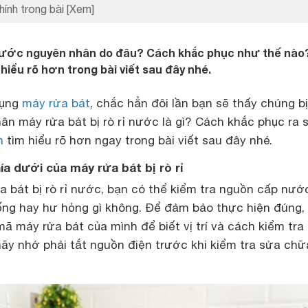
hính trong bài
[Xem]
ỉ nước nguyên nhân do đâu? Cách khắc phục như thế nào
iểu rõ hơn trong bài viết sau đây nhé.
dụng
máy rửa bát
, chắc hẳn đôi lần bạn sẽ thấy chúng bị 
ân máy rửa bát bị rò rỉ nước là gì? Cách khắc phục ra 
h
tìm hiểu rõ hơn ngay trong bài viết sau đây nhé.
a dưới của máy rửa bát bị rò rỉ
a bát bị rò rỉ nước, bạn có thể kiểm tra nguồn cấp nướ
 ống hay hư hỏng gì không. Để đảm bảo thực hiện đúng,
ã máy rửa bát của mình để biết vị trí và cách kiểm tra
hãy nhớ phải tắt nguồn điện trước khi kiểm tra sửa chữ