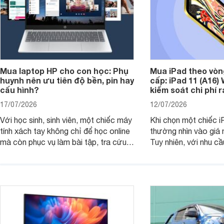
Mua laptop HP cho con học: Phụ
Mua iPad theo vòn
huynh nên ưu tiên độ bền, pin hay
cấp: iPad 11 (A16)
cấu hình?
kiểm soát chi phí 
17/07/2026
12/07/2026
Với học sinh, sinh viên, một chiếc máy
Khi chọn một chiếc i
tính xách tay không chỉ để học online
thường nhìn vào giá 
mà còn phục vụ làm bài tập, tra cứu,
Tuy nhiên, với nhu cầ
thuyết trình và giải trí nhẹ. Khi chọn
việc nhẹ và giải trí t
laptop HP cho con, phụ huynh nên
quan trọng hơn là tổn
nhìn theo nhu cầu sử dụng nhiều năm
mua bản nào, có cần
thay vì chỉ so sánh cấu hình trên giấy.
không, dùng được ba
nên nâng cấp.