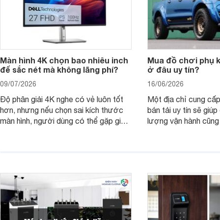
Màn hình 4K chọn bao nhiêu inch
Mua đồ chơi phụ ki
để sắc nét mà không lãng phí?
ở đâu uy tín?
09/07/2026
16/06/2026
Độ phân giải 4K nghe có vẻ luôn tốt
Một địa chỉ cung cấp
hơn, nhưng nếu chọn sai kích thước
bán tải uy tín sẽ giú
màn hình, người dùng có thể gặp giao
lượng vận hành cũng
diện quá nhỏ, phải phóng to nhiều
của chủ xe khi lên đ
hoặc không tận dụng hết không gian
hai" của mình.
hiển thị. Vậy màn hình 4K nên chọn
bao nhiêu inch là hợp lý?