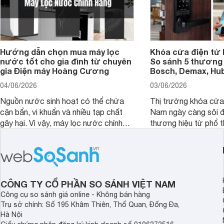
Hướng dẫn chọn mua máy lọc
Khóa cửa điện tử 
nước tốt cho gia đình từ chuyên
So sánh 5 thương 
gia Điện máy Hoàng Cương
Bosch, Demax, Hub
04/06/2026
03/06/2026
Nguồn nước sinh hoạt có thể chứa
Thị trường khóa cửa 
cặn bẩn, vi khuẩn và nhiều tạp chất
Nam ngày càng sôi đ
gây hại. Vì vậy, máy lọc nước chính
thương hiệu từ phổ 
hãng là giải pháp hiệu quả giúp bảo vệ
cấp. Nếu bạn đang b
sức khỏe và đảm bảo nguồn nước
cửa điện tử hãng nào 
sạch cho cả gia đình.
sẽ so sánh 5 thương
tâm nhiều hiện nay: 
Demax, Hubert và Gi
CÔNG TY CỔ PHẦN SO SÁNH VIỆT NAM
Công cụ so sánh giá online - Không bán hàng
Trụ sở chính: Số 195 Khâm Thiên, Thổ Quan, Đống Đa,
Hà Nội