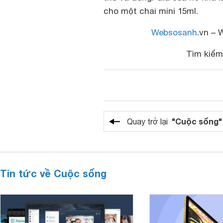
cho một chai mini 15ml.
Websosanh
.vn – 
Tìm kiế
"Cuộc sống"
Quay trở lại
Tin tức về Cuộc sống