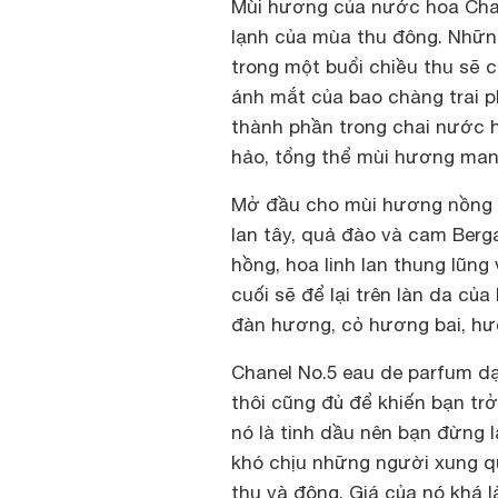
Mùi hương của nước hoa Chane
lạnh của mùa thu đông. Những
trong một buổi chiều thu sẽ 
ánh mắt của bao chàng trai 
thành phần trong chai
nước 
hảo, tổng thể mùi hương mang
Mở đầu cho mùi hương nồng n
lan tây, quả đào và cam Berg
hồng, hoa linh lan thung lũng
cuối sẽ để lại trên làn da c
đàn hương, cỏ hương bai, hươ
Chanel No.5 eau de parfum dạ
thôi cũng đủ để khiến bạn trở
nó là tinh dầu nên bạn đừng 
khó chịu những người xung q
thu và đông. Giá của nó khá l