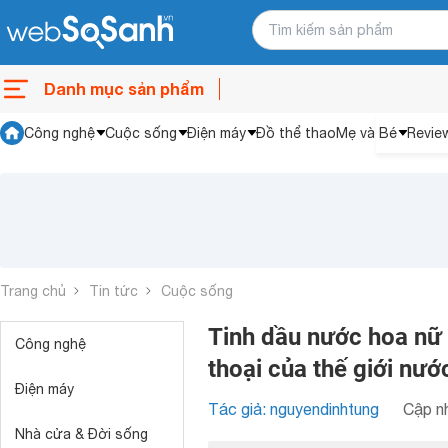
Danh mục sản phẩm
Công nghệ
Cuộc sống
Điện máy
Đồ thể thao
Mẹ và Bé
Revie
Trang chủ
Tin tức
Cuộc sống
Tinh dầu nước hoa nữ
Công nghệ
thoại của thế giới nướ
Điện máy
Tác giả: nguyendinhtung
Cập nh
Nhà cửa & Đời sống