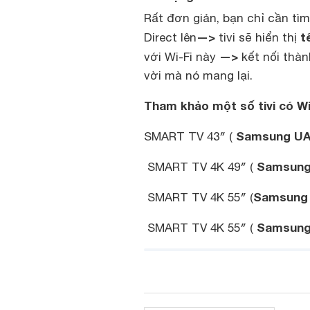
Rất đơn giản, bạn chỉ cần t
—>
t
Direct lên
tivi sẽ hiển thị
—>
với Wi-Fi này
kết nối thàn
vời mà nó mang lại.
Tham khảo một số tivi có Wi
Samsung UA
SMART TV 43″
(
Samsun
SMART TV 4K 49″
(
Samsun
SMART TV 4K 55″
(
Samsun
SMART TV 4K 55″
(