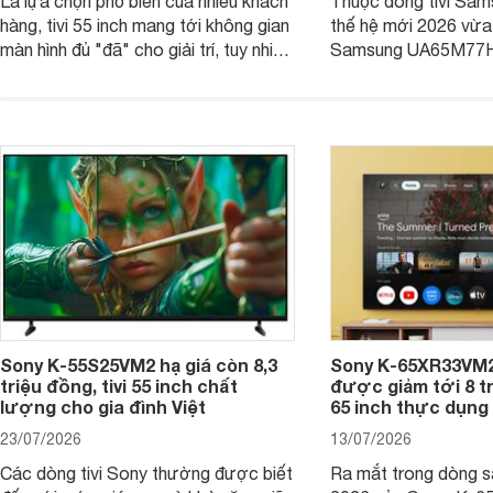
Là lựa chọn phổ biến của nhiều khách
Thuộc dòng tivi Sam
hàng, tivi 55 inch mang tới không gian
thế hệ mới 2026 vừa t
màn hình đủ "đã" cho giải trí, tuy nhiên
Samsung UA65M77HA 
việc lựa chọn cũng cần hợp với với
trang
không gian sử dụng. Vậy tivi 55 inch
kích thước dài rộng bao nhiêu cm và
dùng cho phòng bao nhiêu m2?
Sony K-55S25VM2 hạ giá còn 8,3
Sony K-65XR33VM2
triệu đồng, tivi 55 inch chất
được giảm tới 8 tr
lượng cho gia đình Việt
65 inch thực dụng
23/07/2026
13/07/2026
Các dòng tivi Sony thường được biết
Ra mắt trong dòng 