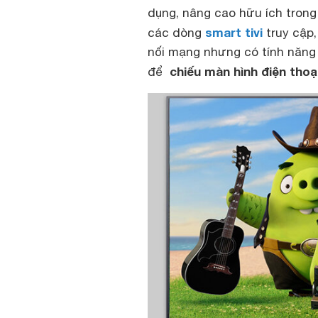
dụng, nâng cao hữu ích tron
smart tivi
các dòng
truy cập,
nối mạng nhưng có tính năng W
chiếu màn hình điện thoại 
để