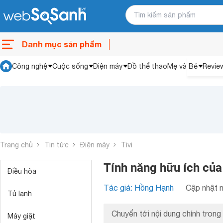
Danh mục sản phẩm
Công nghệ
Cuộc sống
Điện máy
Đồ thể thao
Mẹ và Bé
Revie
Trang chủ
Tin tức
Điện máy
Tivi
Tính năng hữu ích của 
Điều hòa
Tác giả: Hồng Hạnh
Cập nhật n
Tủ lạnh
Chuyển tới nội dung chính trong 
Máy giặt