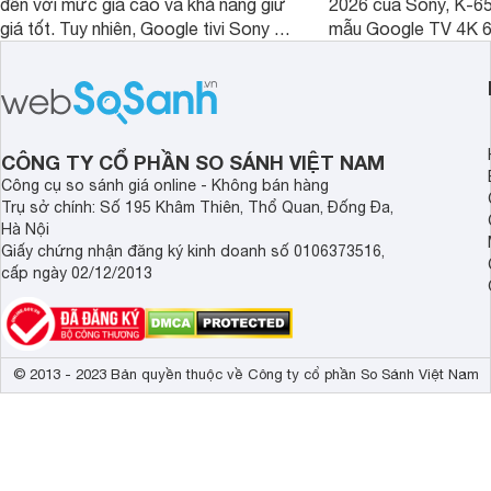
đến với mức giá cao và khả năng giữ
2026 của Sony, K-6
giá tốt. Tuy nhiên, Google tivi Sony 55
mẫu Google TV 4K 6
inch K-55S25VM2 lại là một trường
trang bị bộ xử lý XR
hợp đáng chú ý khi có mức giá dễ
tảng Google TV cùng
tiếp cận hơn dù mới ra mắt trong năm
nghệ hỗ trợ nâng cao
2025.
ảnh và âm thanh.
CÔNG TY CỔ PHẦN SO SÁNH VIỆT NAM
Công cụ so sánh giá online - Không bán hàng
Trụ sở chính: Số 195 Khâm Thiên, Thổ Quan, Đống Đa,
Hà Nội
Giấy chứng nhận đăng ký kinh doanh số 0106373516,
cấp ngày 02/12/2013
© 2013 - 2023 Bản quyền thuộc về Công ty cổ phần So Sánh Việt Nam