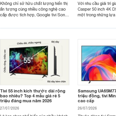
Không chỉ sở hữu chất lượng hiển thị
Với nhu cầu giải trí gi
ấn tượng cùng nhiều công nghệ cao
Casper 50 inch 4K 
cấp được tích hợp, Google tivi Sony
một trong những lựa
4K 65 inch K-65S20M2 hiện còn đang
trong phân khúc nhờ
được nhiều cửa hàng điện máy giảm
cùng mức giá đang đ
giá sâu.
thống bán lẻ điều ch
hấp dẫn.
Tivi 55 inch kích thước dài rộng
Samsung UA65M77H
bao nhiêu? Top 4 mẫu giá rẻ 5
triệu đồng, tivi Mi
triệu đáng mua năm 2026
cao cấp
27/07/2026
26/07/2026