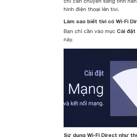
chỉ cần chuyển sang tính năn
hình điện thoại lên tivi.
Làm sao biết tivi có Wi-Fi D
Cài đặ
Bạn chỉ cần vào mục
này.
Sử dụng Wi-Fi Direct như th