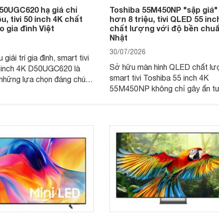
50UGC620 hạ giá chỉ
Toshiba 55M450NP "sập giá"
u, tivi 50 inch 4K chất
hơn 8 triệu, tivi QLED 55 inc
 gia đình Việt
chất lượng với độ bền chu
Nhật
30/07/2026
giải trí gia đình, smart tivi
Sở hữu màn hình QLED chất lư
 inch 4K D50UGC620 là
smart tivi Toshiba 55 inch 4K
những lựa chọn đáng chú ý
55M450NP không chỉ gây ấn t
 khúc nhờ màn hình 4K
với khả năng hiển thị mà còn đ
giá đang được nhiều hệ
trang bị hệ thống âm thanh mạn
lẻ điều chỉnh xuống mức
Đặc biệt, mẫu tivi này hiện đan
nhiều đại lý giảm giá đáng kể.