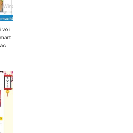
 với
smart
hác