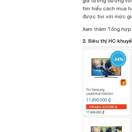
giá tương đương với 
tìm hiểu
cách mua h
được tivi với mức gi
Xem thêm Tổng hợp 
2. Siêu thị HC khuy