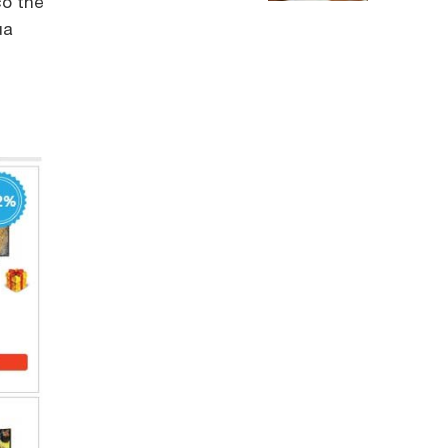
có thể
ua