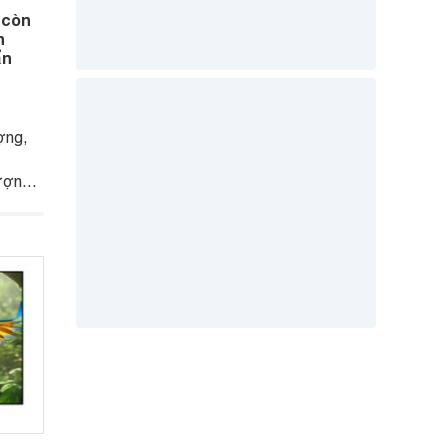
 còn
h
ẩn
ợng,
ượng
ược
h mẽ.
g được