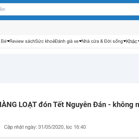
Khác
 Bé
Review sách
Sức khoẻ
Đánh giá xe
Nhà cửa & Đời sống
 HÀNG LOẠT đón Tết Nguyên Đán - không 
Cập nhật ngày: 31/05/2020, lúc 16:40