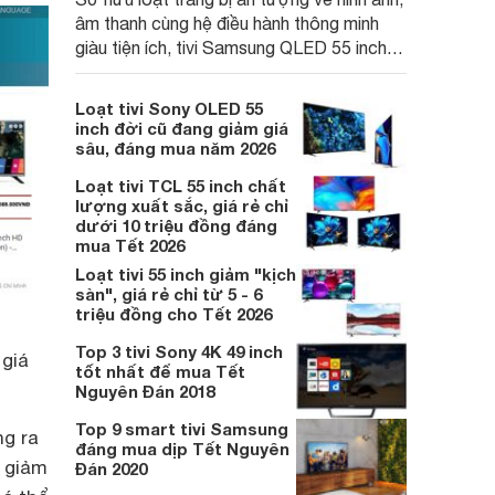
âm thanh cùng hệ điều hành thông minh
giàu tiện ích, tivi Samsung QLED 55 inch
QA55Q8F5 mang đến lựa chọn chất lượng
cho người dùng Việt, đặc biệt khi giá bán
Loạt tivi Sony OLED 55
hiện đang được giảm sâu.
inch đời cũ đang giảm giá
sâu, đáng mua năm 2026
Loạt tivi TCL 55 inch chất
lượng xuất sắc, giá rẻ chỉ
dưới 10 triệu đồng đáng
mua Tết 2026
Loạt tivi 55 inch giảm "kịch
sàn", giá rẻ chỉ từ 5 - 6
triệu đồng cho Tết 2026
Top 3 tivi Sony 4K 49 inch
 giá
tốt nhất để mua Tết
Nguyên Đán 2018
Top 9 smart tivi Samsung
ng ra
đáng mua dịp Tết Nguyên
ã giảm
Đán 2020