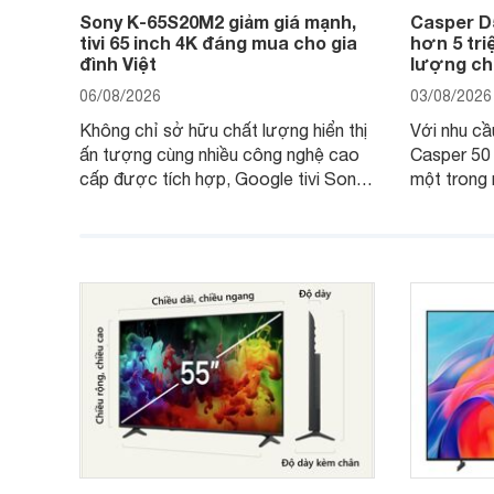
Sony K-65S20M2 giảm giá mạnh,
Casper D
tivi 65 inch 4K đáng mua cho gia
hơn 5 triệ
đình Việt
lượng cho
06/08/2026
03/08/2026
Không chỉ sở hữu chất lượng hiển thị
Với nhu cầu 
ấn tượng cùng nhiều công nghệ cao
Casper 50
cấp được tích hợp, Google tivi Sony
một trong 
4K 65 inch K-65S20M2 hiện còn đang
trong phân
được nhiều cửa hàng điện máy giảm
cùng mức 
giá sâu.
thống bán 
hấp dẫn.