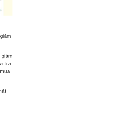
 giảm
i giảm
 tivi
ể mua
hất