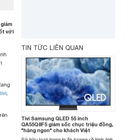
 giảm
ốt với
TIN TỨC LIÊN QUAN
ình
i
đang
ivi
,
rên
Tivi Samsung QLED 55 inch
QA55Q8F5 giảm sốc chục triệu đồng,
"hàng ngon" cho khách Việt
Sở hữu loạt trang bị ấn tượng về hình ảnh,