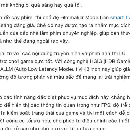
 mà không bị quá sáng hay quá tối.
ín đồ cày phim, thì chế độ Filmmaker Mode trên
smart ti
 sáng đáng giá. Chế độ này được tạo ra nhằm mục đích
huẩn của các nhà làm phim chuyên nghiệp, giúp bạn th
à như thể đang ngoài rạp vậy.
ải trí với các nội dung truyền hình và phim ảnh thì LG
trợ chơi game cực tốt. Với công nghệ HGiG (HDR Gami
 ALLM (Auto Low Latency Mode), tivi 43 inch này giúp gi
ường độ tương phản và màu sắc để mang lại trải nghiệ
ó các tính năng đặc biệt phục vụ mục đích này, chẳng 
để hiển thị các thông tin quan trọng như FPS, độ trễ
 ta kiểm soát trạng thái của game và tivi một cách dễ 
một công cụ tối ưu hóa, cho phép ta điều chỉnh các thiết
và độ trễ sao cho phù hợp với từng tựa game.