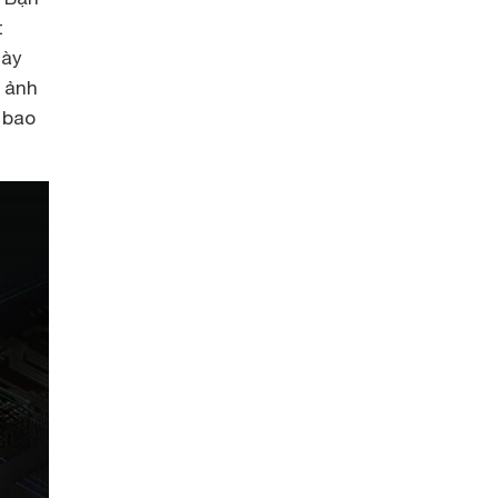
t
ày
h ảnh
 bao