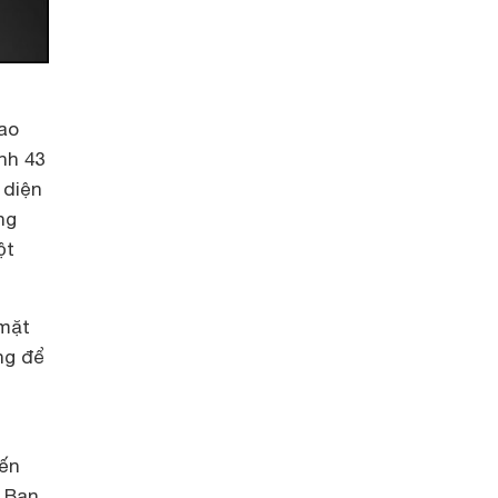
cao
nh 43
 diện
ng
ột
 mặt
ng để
ến
. Bạn