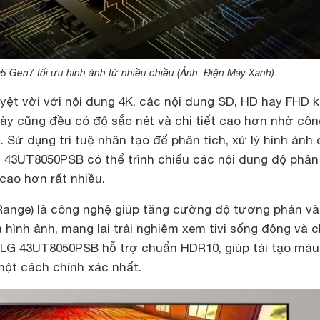
a5 Gen7 tối ưu hình ảnh từ nhiều chiều (Ảnh: Điện Máy Xanh).
uyệt vời với nội dung 4K, các nội dung SD, HD hay FHD k
G này cũng đều có độ sắc nét và chi tiết cao hơn nhờ côn
. Sử dụng trí tuệ nhân tạo để phân tích, xử lý hình ảnh
, 43UT8050PSB có thể trình chiếu các nội dung độ phân 
cao hơn rất nhiều.
ange) là công nghệ giúp tăng cường độ tương phản và
hình ảnh, mang lại trải nghiệm xem tivi sống động và 
LG 43UT8050PSB hỗ trợ chuẩn HDR10, giúp tái tạo màu
 một cách chính xác nhất.