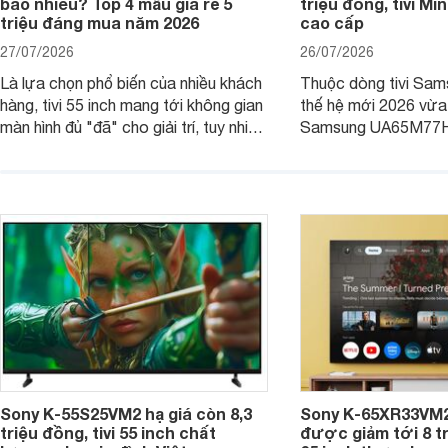
bao nhiêu? Top 4 mẫu giá rẻ 5
triệu đồng, tivi Mi
triệu đáng mua năm 2026
cao cấp
27/07/2026
26/07/2026
Là lựa chọn phổ biến của nhiều khách
Thuộc dòng tivi Sam
hàng, tivi 55 inch mang tới không gian
thế hệ mới 2026 vừa t
màn hình đủ "đã" cho giải trí, tuy nhiên
Samsung UA65M77HA 
việc lựa chọn cũng cần hợp với với
trang
không gian sử dụng. Vậy tivi 55 inch
kích thước dài rộng bao nhiêu cm và
dùng cho phòng bao nhiêu m2?
Sony K-55S25VM2 hạ giá còn 8,3
Sony K-65XR33VM2
triệu đồng, tivi 55 inch chất
được giảm tới 8 tr