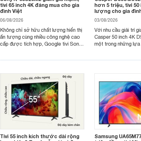
tivi 65 inch 4K đáng mua cho gia
hơn 5 triệu, tivi 5
đình Việt
lượng cho gia đình
06/08/2026
03/08/2026
Không chỉ sở hữu chất lượng hiển thị
Với nhu cầu giải trí gi
ấn tượng cùng nhiều công nghệ cao
Casper 50 inch 4K 
cấp được tích hợp, Google tivi Sony
một trong những lựa
4K 65 inch K-65S20M2 hiện còn đang
trong phân khúc nhờ
được nhiều cửa hàng điện máy giảm
cùng mức giá đang đ
giá sâu.
thống bán lẻ điều ch
hấp dẫn.
Tivi 55 inch kích thước dài rộng
Samsung UA65M77H