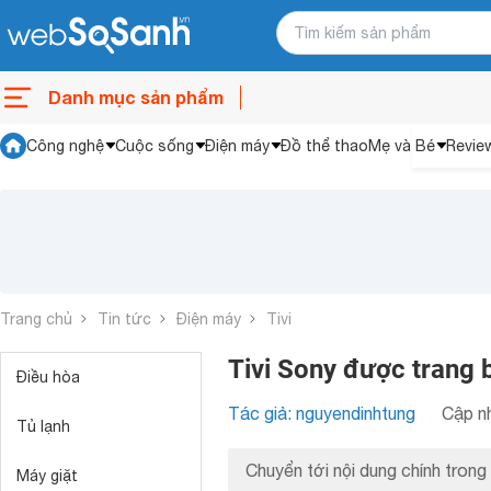
Danh mục sản phẩm
Công nghệ
Cuộc sống
Điện máy
Đồ thể thao
Mẹ và Bé
Revie
Trang chủ
Tin tức
Điện máy
Tivi
Tivi Sony được trang 
Điều hòa
Tác giả: nguyendinhtung
Cập nh
Tủ lạnh
Chuyển tới nội dung chính trong 
Máy giặt