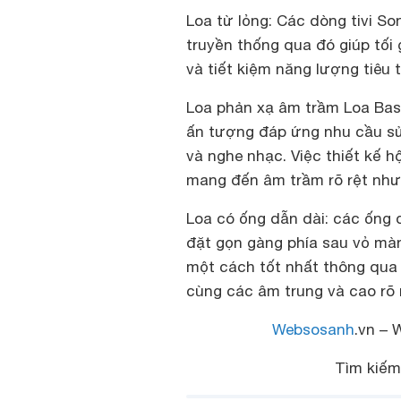
Loa từ lỏng:
Các dòng tivi Son
truyền thống qua đó giúp tối
và tiết kiệm năng lượng tiêu 
Loa phản xạ âm trầm Loa Bas
ấn tượng đáp ứng nhu cầu sử
và nghe nhạc. Việc thiết kế h
mang đến âm trầm rõ rệt như
Loa có ống dẫn dài
: các ống 
đặt gọn gàng phía sau vỏ mà
một cách tốt nhất thông qua 
cùng các âm trung và cao rõ 
Websosanh
.vn – 
Tìm kiế