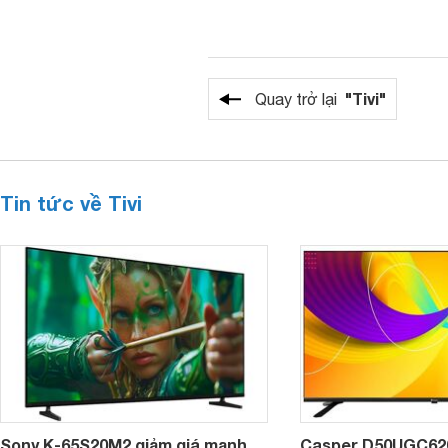
"Tivi"
Quay trở lại
Tin tức về Tivi
Sony K-65S20M2 giảm giá mạnh,
Casper D50UGC620 