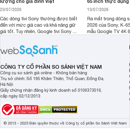
lượng cho gia đình Việt
65 inch thực dụng
23/07/2026
13/07/2026
Các dòng tivi Sony thường được biết
Ra mắt trong dòng 
đến với mức giá cao và khả năng giữ
2026 của Sony, K-6
giá tốt. Tuy nhiên, Google tivi Sony 55
mẫu Google TV 4K 6
inch K-55S25VM2 lại là một trường
trang bị bộ xử lý XR
hợp đáng chú ý khi có mức giá dễ
tảng Google TV cùng
tiếp cận hơn dù mới ra mắt trong năm
nghệ hỗ trợ nâng cao
2025.
ảnh và âm thanh.
CÔNG TY CỔ PHẦN SO SÁNH VIỆT NAM
Công cụ so sánh giá online - Không bán hàng
Trụ sở chính: Số 195 Khâm Thiên, Thổ Quan, Đống Đa,
Hà Nội
Giấy chứng nhận đăng ký kinh doanh số 0106373516,
cấp ngày 02/12/2013
© 2013 - 2023 Bản quyền thuộc về Công ty cổ phần So Sánh Việt Nam